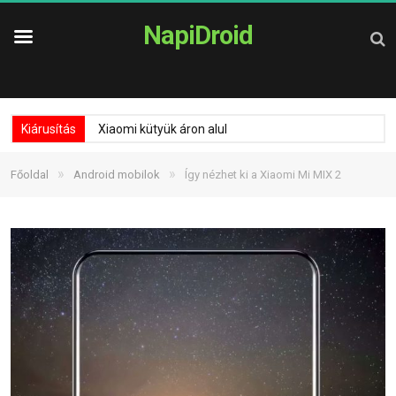
NapiDroid
Kiárusítás
Xiaomi kütyük áron alul
»
»
Főoldal
Android mobilok
Így nézhet ki a Xiaomi Mi MIX 2