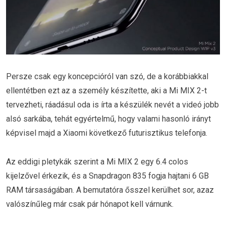
Persze csak egy koncepcióról van szó, de a korábbiakkal
ellentétben ezt az a személy készítette, aki a Mi MIX 2-t
tervezheti, ráadásul oda is írta a készülék nevét a videó jobb
alsó sarkába, tehát egyértelmű, hogy valami hasonló irányt
képvisel majd a Xiaomi következő futurisztikus telefonja.
Az eddigi pletykák szerint a Mi MIX 2 egy 6.4 colos
kijelzővel érkezik, és a Snapdragon 835 fogja hajtani 6 GB
RAM társaságában. A bemutatóra ősszel kerülhet sor, azaz
valószínűleg már csak pár hónapot kell várnunk.