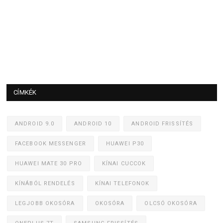
CÍMKÉK
ANDROID 9.0
ANDROID 10
ANDROID FRISSÍTÉS
FACEBOOK MESSENGER
HUAWEI P30
HUAWEI MATE 30 PRO
KÍNAI CUCCOK
KÍNÁBÓL RENDELÉS
KÍNAI TELEFONOK
LEGJOBB OKOSÓRA
OKOSÓRA
OLCSÓ OKOSÓRA