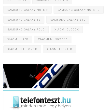
ONEPLUS 7T
SAMSUNG FRISSÍTÉS
SAMSUNG GALAXY NOTE 9
SAMSUNG GALAXY NOTE 10
SAMSUNG GALAXY S9
SAMSUNG GALAXY S10
SAMSUNG GALAXY FOLD
XIAOMI CUCCOK
XIAOMI HÍREK
XIAOMI MI NOTE 10
XIAOMI TELEFONOK
XIAOMI TESZTEK