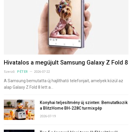
Hivatalos a megújult Samsung Galaxy Z Fold 8
Szerző:
PÉTER
2026-07-22
A Samsung bemutatta új hajlítható telefonjait, amelyek közül az
alap Galaxy Z Fold 8 lett a…
Konyhai teljesítmény új szinten: Bemutatkozik
a BlitzHome BH-228C turmixgép
2026-07-19