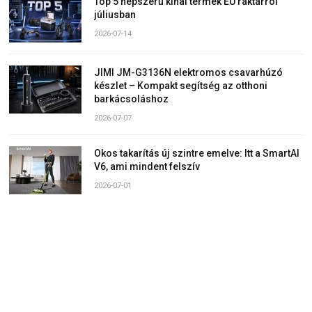
Top 5 népszerű kínai termék EU raktárról
júliusban
2026-07-14
JIMI JM-G3136N elektromos csavarhúzó
készlet – Kompakt segítség az otthoni
barkácsoláshoz
2026-07-07
Okos takarítás új szintre emelve: Itt a SmartAI
V6, ami mindent felszív
2026-07-01