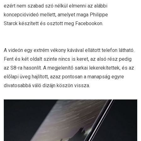
ezért nem szabad szó nélkül elmenni az alábbi
koncepcióvideó mellett, amelyet maga Philippe
Starck készített és osztott meg Facebookon.
A videón egy extrém vékony kávával ellátott telefon látható.
Fent és két oldalt szinte nincs is keret, az alsó rész pedig
az S8-ra hasonlít. A megjelenítő sarkai lekerekítettek, és az
előlapi üveg hajlított, azaz pontosan a manapság egyre
divatosabbá váló dizájn köszön vissza.