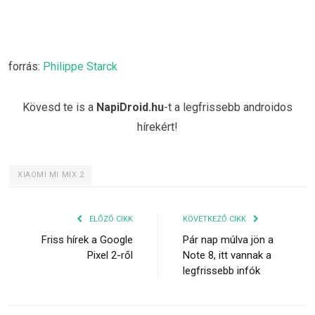
forrás:
Philippe Starck
Kövesd te is a
NapiDroid.hu
-t a legfrissebb androidos
hírekért!
XIAOMI MI MIX 2
ELŐZŐ CIKK
KÖVETKEZŐ CIKK
Friss hírek a Google
Pár nap múlva jön a
Pixel 2-ről
Note 8, itt vannak a
legfrissebb infók