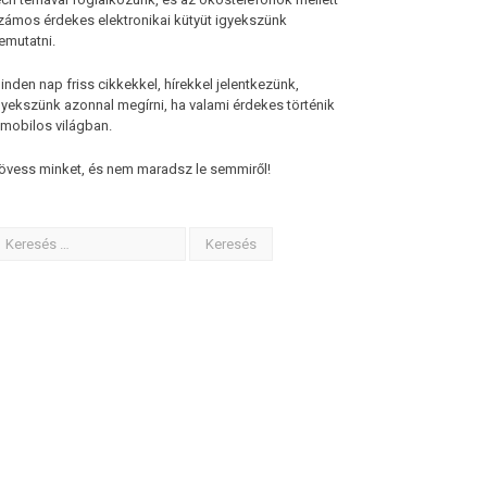
zámos érdekes elektronikai kütyüt igyekszünk
emutatni.
inden nap friss cikkekkel, hírekkel jelentkezünk,
gyekszünk azonnal megírni, ha valami érdekes történik
 mobilos világban.
övess minket, és nem maradsz le semmiről!