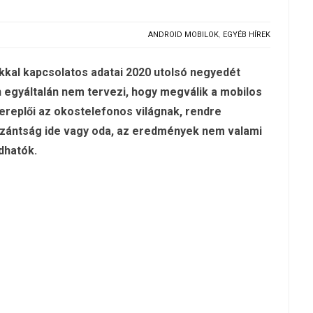
ANDROID MOBILOK
,
EGYÉB HÍREK
kkal kapcsolatos adatai 2020 utolsó negyedét
en egyáltalán nem tervezi, hogy megválik a mobilos
ereplői az okostelefonos világnak, rendre
szántság ide vagy oda, az eredmények nem valami
dhatók.