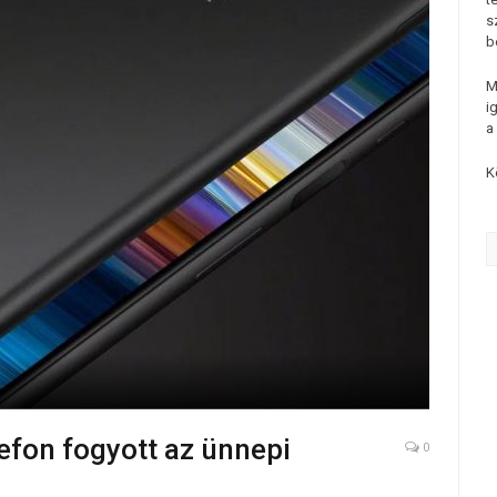
s
b
M
i
a
K
lefon fogyott az ünnepi
0