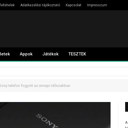
feltételek
Adatkezelési tájékoztató
Kapcsolat
Impresszum
letek
Appok
Játékok
TESZTEK
 Sony telefon fogyott az ünnepi időszakban
A
t