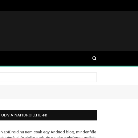
ÜDV A NAPIDROID.HU-N!
 NapiDroid.hu nem csak egy Andriod blog, mindenféle
ech témával foglalkozunk, és az okostelefonok mellett