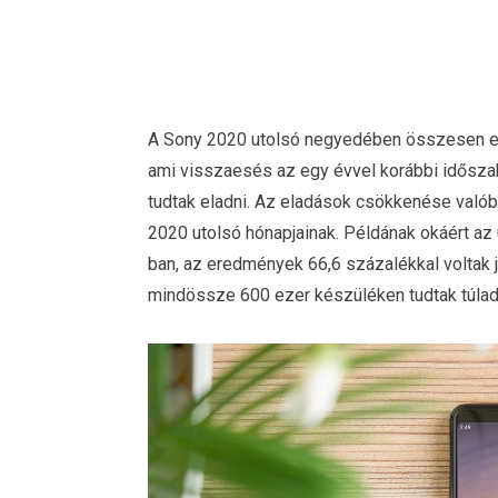
A Sony 2020 utolsó negyedében összesen egym
ami visszaesés az egy évvel korábbi időszakh
tudtak eladni. Az eladások csökkenése valóba
2020 utolsó hónapjainak. Példának okáért a
ban, az eredmények 66,6 százalékkal voltak 
mindössze 600 ezer készüléken tudtak túlad