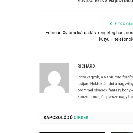
Kövesd te is a
NapiDroid.
ELŐZŐ CIK
Februári Xiaomi kiárusítás: rengeteg haszno
kütyü + telefono
RICHÁRD
Ricsi vagyok, a NapiDroid fordí
tudjam Nektek átadni a nagyvilág
örömmel olvasok fantasy könyvek
konzolomon, és persze nagy be
KAPCSOLÓDÓ
CIKKEK