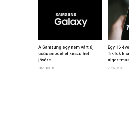
A Samsung egy nem várt új
Egy 16 éve
csúcsmodellel készülhet
TikTok kís
jövőre
algoritmu
2026-08-08
2026-08-08