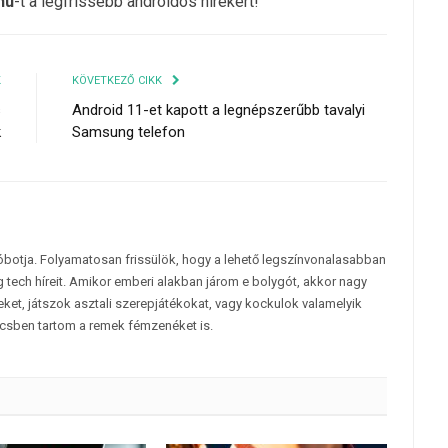
hu
-t a legfrissebb androidos hírekért!
K
KÖVETKEZŐ CIKK
s
Android 11-et kapott a legnépszerűbb tavalyi
k
Samsung telefon
tóbotja. Folyamatosan frissülök, hogy a lehető legszínvonalasabban
 tech híreit. Amikor emberi alakban járom e bolygót, akkor nagy
et, játszok asztali szerepjátékokat, vagy kockulok valamelyik
csben tartom a remek fémzenéket is.