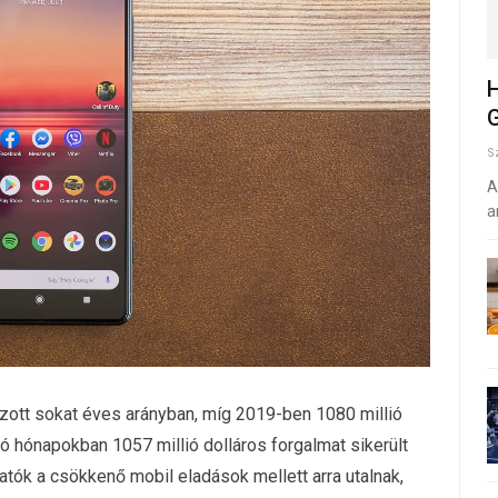
H
G
S
A
a
ozott sokat éves arányban, míg 2019-ben 1080 millió
lsó hónapokban 1057 millió dolláros forgalmat sikerült
atók a csökkenő mobil eladások mellett arra utalnak,