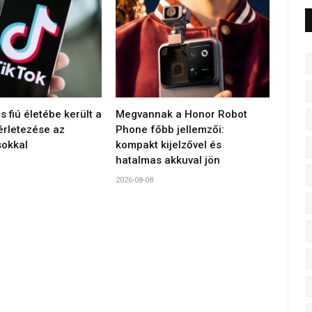
s fiú életébe került a
Megvannak a Honor Robot
érletezése az
Phone főbb jellemzői:
sokkal
kompakt kijelzővel és
hatalmas akkuval jön
2026-08-08