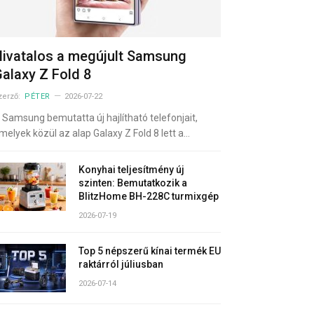
ivatalos a megújult Samsung
alaxy Z Fold 8
zerző:
PÉTER
2026-07-22
 Samsung bemutatta új hajlítható telefonjait,
melyek közül az alap Galaxy Z Fold 8 lett a…
Konyhai teljesítmény új
szinten: Bemutatkozik a
BlitzHome BH-228C turmixgép
2026-07-19
Top 5 népszerű kínai termék EU
raktárról júliusban
2026-07-14