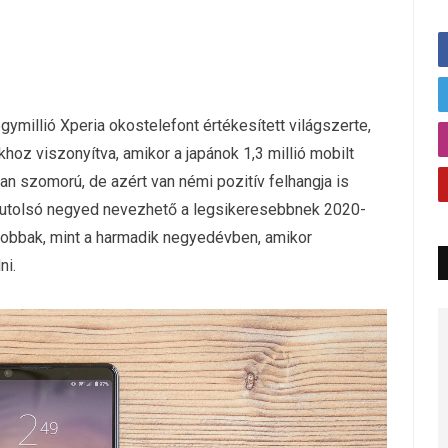
illió Xperia okostelefont értékesített világszerte,
oz viszonyítva, amikor a japánok 1,3 millió mobilt
n szomorú, de azért van némi pozitív felhangja is
z utolsó negyed nevezhető a legsikeresebbnek 2020-
jobbak, mint a harmadik negyedévben, amikor
ni.