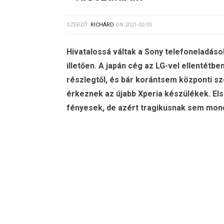
SZERZŐ:
RICHÁRD
ON
2021-02-05
Hivatalossá váltak a Sony telefoneladáso
illetően. A japán cég az LG-vel ellentétb
részlegtől, és bár korántsem központi sz
érkeznek az újabb Xperia készülékek. El
fényesek, de azért tragikusnak sem mon