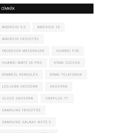
CÍMKÉK
ANDROID 9.0
ANDROID 10
ANDROID FRISSÍTÉS
FACEBOOK MESSENGER
HUAWEI P30
HUAWEI MATE 30 PRO
KÍNAI CUCCOK
KÍNÁBÓL RENDELÉS
KÍNAI TELEFONOK
LEGJOBB OKOSÓRA
OKOSÓRA
OLCSÓ OKOSÓRA
ONEPLUS 7T
SAMSUNG FRISSÍTÉS
SAMSUNG GALAXY NOTE 9