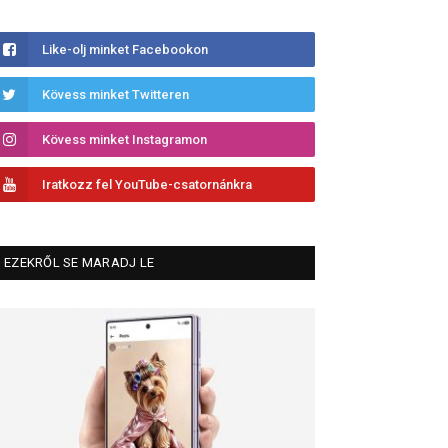
Like-olj minket Facebookon
Kövess minket Twitteren
Kövess minket Instagramon
Iratkozz fel YouTube-csatornánkra
EZEKRŐL SE MARADJ LE