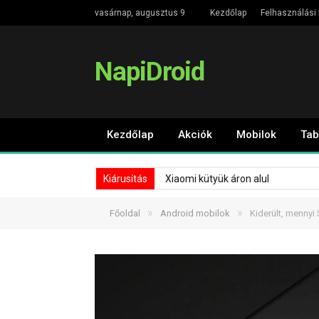
vasárnap, augusztus 9
Kezdőlap
Felhasználási 
NapiDroid
Kezdőlap
Akciók
Mobilok
Tab
Kiárusítás
Xiaomi kütyük áron alul
»
»
Főoldal
Android mobilok
Kiderült, mennyi