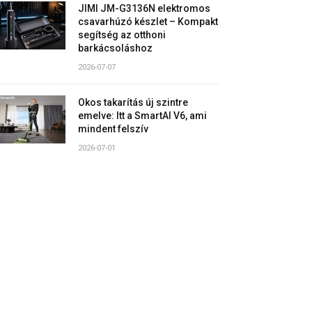
JIMI JM-G3136N elektromos
csavarhúzó készlet – Kompakt
segítség az otthoni
barkácsoláshoz
2026-07-07
Okos takarítás új szintre
emelve: Itt a SmartAI V6, ami
mindent felszív
2026-07-01