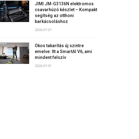
JIMI JM-G3136N elektromos
csavarhúzó készlet – Kompakt
segítség az otthoni
barkácsoláshoz
2026-07-07
Okos takarítás új szintre
emelve: Itt a SmartAI V6, ami
mindent felszív
2026-07-01