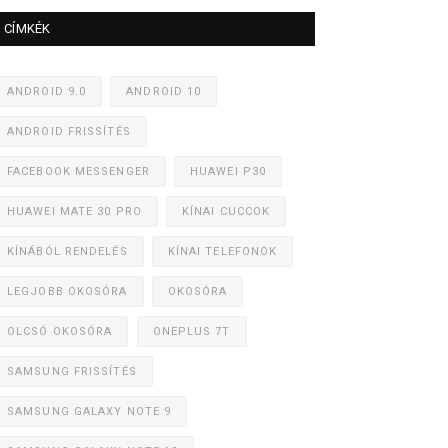
CÍMKÉK
ANDROID 9.0
ANDROID 10
ANDROID FRISSÍTÉS
FACEBOOK MESSENGER
HUAWEI P30
HUAWEI MATE 30 PRO
KÍNAI CUCCOK
KÍNÁBÓL RENDELÉS
KÍNAI TELEFONOK
LEGJOBB OKOSÓRA
OKOSÓRA
OLCSÓ OKOSÓRA
ONEPLUS 7T
SAMSUNG FRISSÍTÉS
SAMSUNG GALAXY NOTE 9