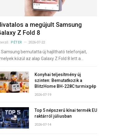
ivatalos a megújult Samsung
alaxy Z Fold 8
zerző:
PÉTER
2026-07-22
 Samsung bemutatta új hajlítható telefonjait,
melyek közül az alap Galaxy Z Fold 8 lett a…
Konyhai teljesítmény új
szinten: Bemutatkozik a
BlitzHome BH-228C turmixgép
2026-07-19
Top 5 népszerű kínai termék EU
raktárról júliusban
2026-07-14