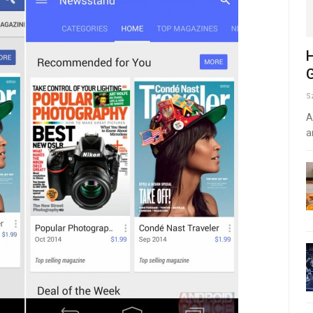
H
G
S
A
a