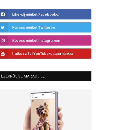
Like-olj minket Facebookon
Kövess minket Twitteren
Kövess minket Instagramon
Iratkozz fel YouTube-csatornánkra
EZEKRŐL SE MARADJ LE