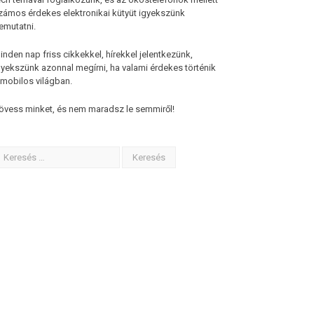
zámos érdekes elektronikai kütyüt igyekszünk
emutatni.
inden nap friss cikkekkel, hírekkel jelentkezünk,
gyekszünk azonnal megírni, ha valami érdekes történik
 mobilos világban.
övess minket, és nem maradsz le semmiről!