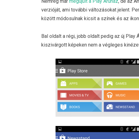
Nemrég már
megújult a Play Áruház
, de az A
verzióját, ami további változásokat jelent. 
között módosulnak kicsit a színek és az ikon
Bal oldalt a régi, jobb oldalt pedig az új Play
kiszivárgott képeken nem a végleges kinézet 