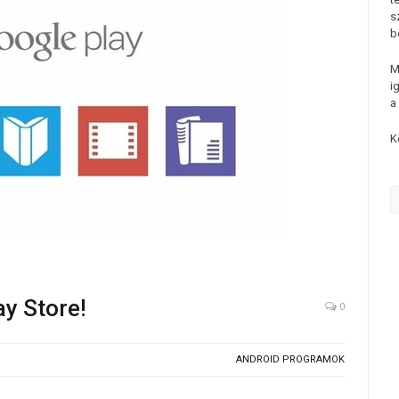
s
b
M
i
a
K
ay Store!
0
ANDROID PROGRAMOK