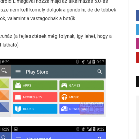
ndroid L magával hozza majd az alkalmazás 5.0-ás
Persze nem kell komoly dolgokra gondolni, de de többek
ok, valamint a vastagodnak a betűk.
 Áruház (a fejlesztések még folynak, így lehet, hogy a
látható):