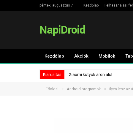
péntek, augusztus 7
Kezdőlap
Felhasználási fel
NapiDroid
Kezdőlap
Akciók
Mobilok
Tab
Kiárusítás
Xiaomi kütyük áron alul
»
»
Főoldal
Android programok
Ilyen lesz az 