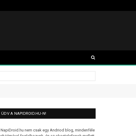
ÜDV A NAPIDROID.HU-N!
 NapiDroid.hu nem csak egy Andriod blog, mindenféle
ech témával foglalkozunk, és az okostelefonok mellett