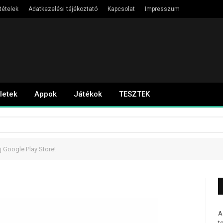
tételek
Adatkezelési tájékoztató
Kapcsolat
Impresszum
letek
Appok
Játékok
TESZTEK
új Google Play Store!
A
t