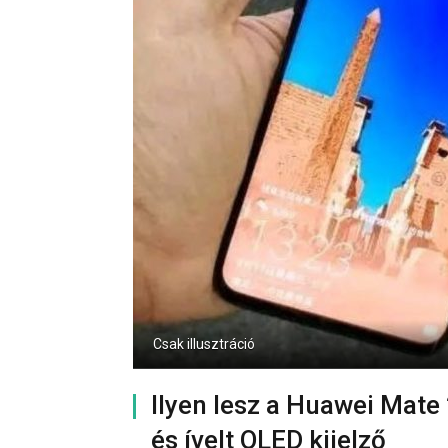
Csak illusztráció
Ilyen lesz a Huawei Mate
és ívelt OLED kijelző