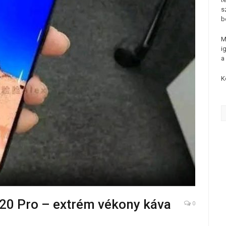
s
b
M
i
a
K
 20 Pro – extrém vékony káva
0