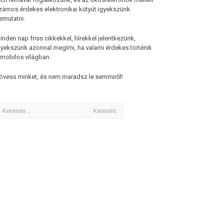
zámos érdekes elektronikai kütyüt igyekszünk
emutatni.
inden nap friss cikkekkel, hírekkel jelentkezünk,
gyekszünk azonnal megírni, ha valami érdekes történik
 mobilos világban.
övess minket, és nem maradsz le semmiről!