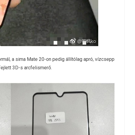
mál, a sima Mate 20-on pedig állítólag apró, vízcsepp
fejlett 3D-s arcfelismerő.