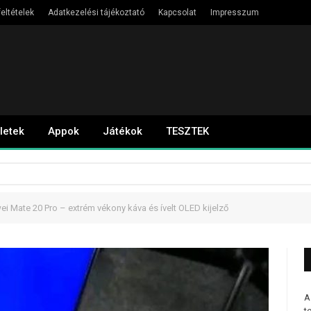
eltételek
Adatkezelési tájékoztató
Kapcsolat
Impresszum
letek
Appok
Játékok
TESZTEK
wei Mate 20 Pro – extrém vékony káva és ívelt OLED kijelző
A
t