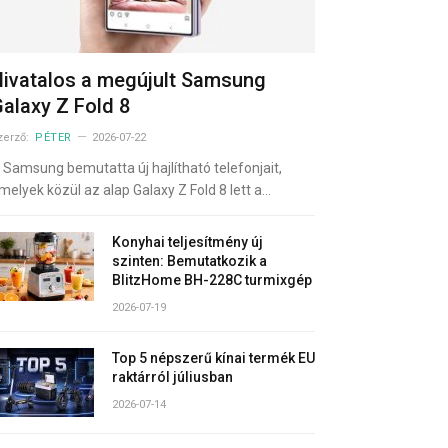
ivatalos a megújult Samsung
alaxy Z Fold 8
zerző:
PÉTER
2026-07-22
 Samsung bemutatta új hajlítható telefonjait,
melyek közül az alap Galaxy Z Fold 8 lett a…
Konyhai teljesítmény új
szinten: Bemutatkozik a
BlitzHome BH-228C turmixgép
2026-07-19
Top 5 népszerű kínai termék EU
raktárról júliusban
2026-07-14