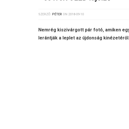
SZERZŐ:
PÉTER
ON
2018-09-10
Nemrég kiszivárgott pár fotó, amiken egy
lerántják a leplet az újdonság kinézetéről