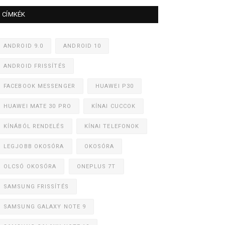
CÍMKÉK
ANDROID 9.0
ANDROID 10
ANDROID FRISSÍTÉS
FACEBOOK MESSENGER
HUAWEI P30
HUAWEI MATE 30 PRO
KÍNAI CUCCOK
KÍNÁBÓL RENDELÉS
KÍNAI TELEFONOK
LEGJOBB OKOSÓRA
OKOSÓRA
OLCSÓ OKOSÓRA
ONEPLUS 7T
SAMSUNG FRISSÍTÉS
SAMSUNG GALAXY NOTE 9