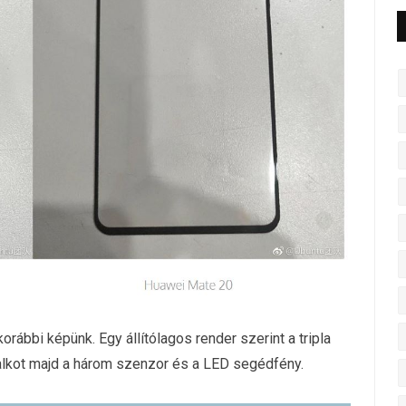
korábbi képünk. Egy állítólagos render szerint a tripla
alkot majd a három szenzor és a LED segédfény.