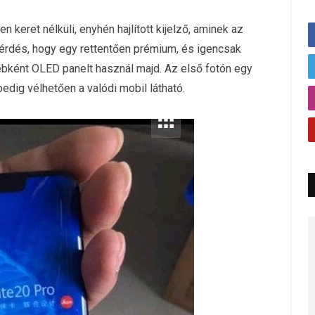
n keret nélküli, enyhén hajlított kijelző, aminek az
érdés, hogy egy rettentően prémium, és igencsak
ébként OLED panelt használ majd. Az első fotón egy
ig vélhetően a valódi mobil látható.