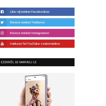
Like-olj minket Facebookon
Kövess minket Twitteren
Kövess minket Instagramon
Iratkozz fel YouTube-csatornánkra
EZEKRŐL SE MARADJ LE