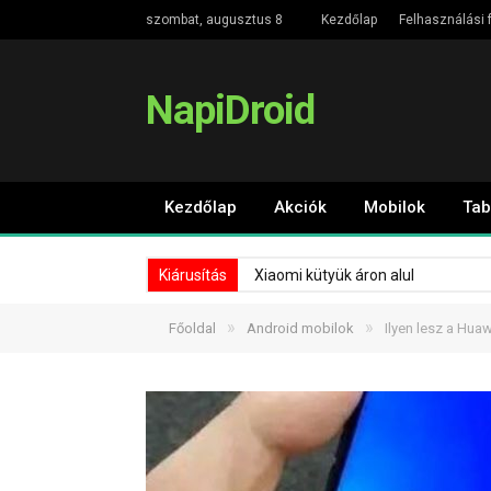
szombat, augusztus 8
Kezdőlap
Felhasználási f
NapiDroid
Kezdőlap
Akciók
Mobilok
Tab
Kiárusítás
Xiaomi kütyük áron alul
»
»
Főoldal
Android mobilok
Ilyen lesz a Hua