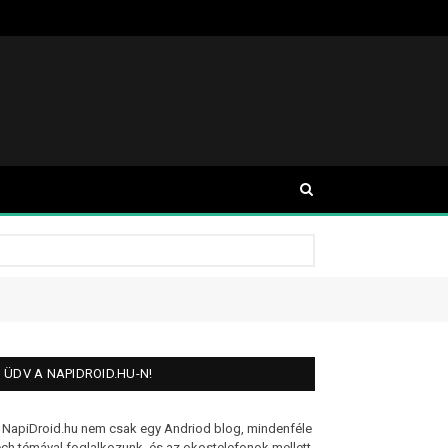
ÜDV A NAPIDROID.HU-N!
 NapiDroid.hu nem csak egy Andriod blog, mindenféle
ech témával foglalkozunk, és az okostelefonok mellett