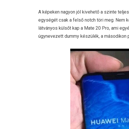
A képeken nagyon jól kivehető a szinte teljese
egységét csak a felső notch töri meg. Nem k
látványos külsőt kap a Mate 20 Pro, ami egy
úgynevezett dummy készülék, a másodikon ped