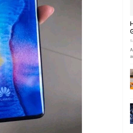
H
G
S
A
a