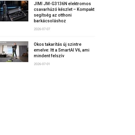
JIMI JM-G3136N elektromos
csavarhúzó készlet – Kompakt
segítség az otthoni
barkácsoláshoz
2026-07-07
Okos takarítás új szintre
emelve: Itt a SmartAI V6, ami
mindent felszív
2026-07-01