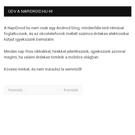
ÜDV A NAPIDROID.HU-N!
A NapiDroid.hu nem csak egy Andriod blog, mindenféle tech témával
foglalkozunk, és az okostelefonok mellett számos érdekes elektronikai
kütyüt igyekszünk bemutatni.
Minden nap friss cikkekkel, hírekkel jelentkezünk, igyekszünk azonnal
megírni, ha valami érdekes történik a mobilos világban.
Kövess minket, és nem maradsz le semmiről!