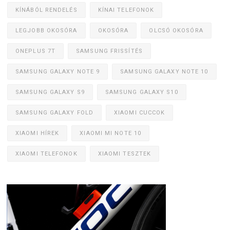
KÍNÁBÓL RENDELÉS
KÍNAI TELEFONOK
LEGJOBB OKOSÓRA
OKOSÓRA
OLCSÓ OKOSÓRA
ONEPLUS 7T
SAMSUNG FRISSÍTÉS
SAMSUNG GALAXY NOTE 9
SAMSUNG GALAXY NOTE 10
SAMSUNG GALAXY S9
SAMSUNG GALAXY S10
SAMSUNG GALAXY FOLD
XIAOMI CUCCOK
XIAOMI HÍREK
XIAOMI MI NOTE 10
XIAOMI TELEFONOK
XIAOMI TESZTEK