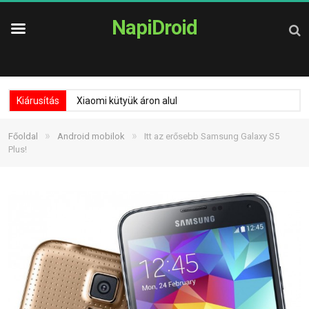
NapiDroid
Kiárusítás
Xiaomi kütyük áron alul
»
»
Főoldal
Android mobilok
Itt az erősebb Samsung Galaxy S5
Plus!