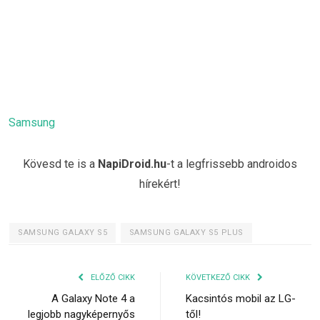
Samsung
Kövesd te is a
NapiDroid.hu
-t a legfrissebb androidos
hírekért!
SAMSUNG GALAXY S5
SAMSUNG GALAXY S5 PLUS
ELŐZŐ CIKK
KÖVETKEZŐ CIKK
A Galaxy Note 4 a
Kacsintós mobil az LG-
legjobb nagyképernyős
től!