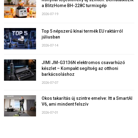
a BlitzHome BH-228C turmixgép
2026-07-19
Top 5 népszerű kínai termék EU raktárról
júliusban
2026-07-14
JIMI JM-G3136N elektromos csavarhúzó
készlet – Kompakt segítség az otthoni
barkácsoláshoz
2026-07-07
Okos takarítás új szintre emelve: Itt a SmartAI
V6, ami mindent felszív
2026-07-01