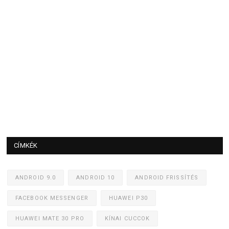
CÍMKÉK
ANDROID 9.0
ANDROID 10
ANDROID FRISSÍTÉS
FACEBOOK MESSENGER
HUAWEI P30
HUAWEI MATE 30 PRO
KÍNAI CUCCOK