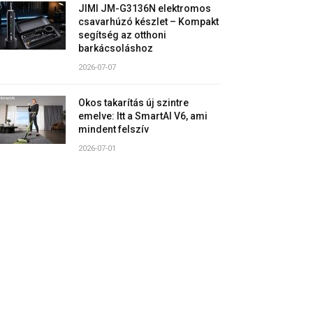
JIMI JM-G3136N elektromos
csavarhúzó készlet – Kompakt
segítség az otthoni
barkácsoláshoz
2026-07-07
Okos takarítás új szintre
emelve: Itt a SmartAI V6, ami
mindent felszív
2026-07-01