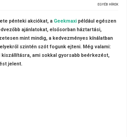
EGYÉB HÍREK
kete pénteki akciókat, a
Geekmaxi
például egészen
dvezőbb ajánlatokat, elsősorban háztartási,
zetesen mint mindig, a kedvezményes kínálatban
melyekről szintén szót fogunk ejteni. Még valami:
 kiszállításra, ami sokkal gyorsabb beérkezést,
st jelent.