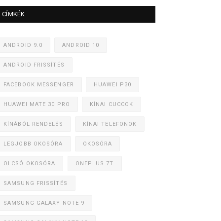
CÍMKÉK
ANDROID 9.0
ANDROID 10
ANDROID FRISSÍTÉS
FACEBOOK MESSENGER
HUAWEI P30
HUAWEI MATE 30 PRO
KÍNAI CUCCOK
KÍNÁBÓL RENDELÉS
KÍNAI TELEFONOK
LEGJOBB OKOSÓRA
OKOSÓRA
OLCSÓ OKOSÓRA
ONEPLUS 7T
SAMSUNG FRISSÍTÉS
SAMSUNG GALAXY NOTE 9