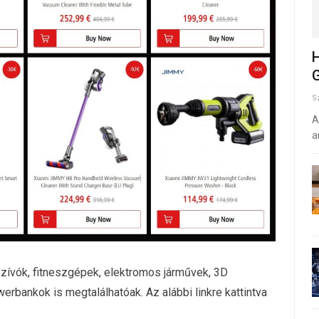
H
G
S
A
a
szívók, fitneszgépek, elektromos járművek, 3D
rbankok is megtalálhatóak. Az alábbi linkre kattintva