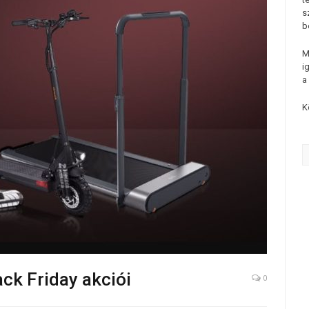
s
b
M
i
a
K
ck Friday akciói
0