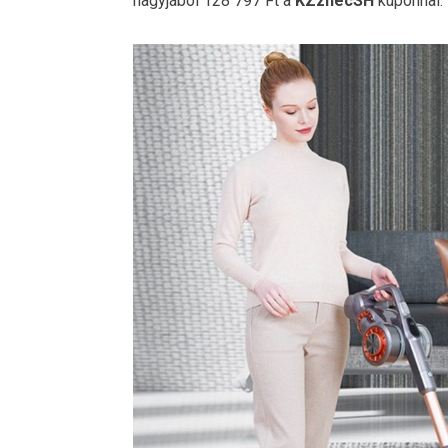
nagyjából 128 797 Ft a
KZznecSH
kuponnal.