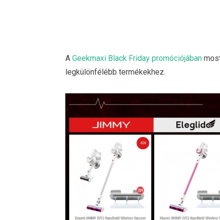
A
Geekmaxi Black Friday promóciójában
most
legkülönfélébb termékekhez.