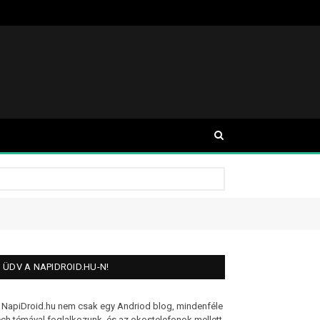
ÜDV A NAPIDROID.HU-N!
 NapiDroid.hu nem csak egy Andriod blog, mindenféle
ech témával foglalkozunk, és az okostelefonok mellett