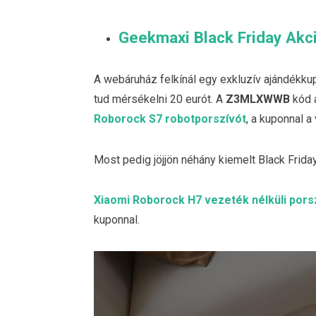
Geekmaxi Black Friday Akc
A webáruház felkínál egy exkluzív ajándékku
tud mérsékelni 20 eurót. A
Z3MLXWWB
kód a
Roborock S7 robotporszívót
, a kuponnal a
Most pedig jöjjön néhány kiemelt Black Friday
Xiaomi Roborock H7 vezeték nélküli pors
kuponnal.