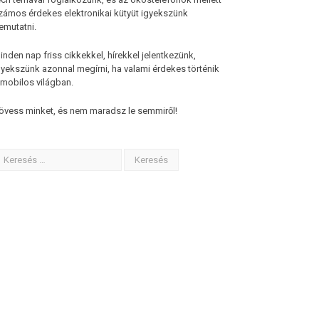
zámos érdekes elektronikai kütyüt igyekszünk
emutatni.
inden nap friss cikkekkel, hírekkel jelentkezünk,
gyekszünk azonnal megírni, ha valami érdekes történik
 mobilos világban.
övess minket, és nem maradsz le semmiről!