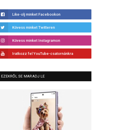
Like-olj minket Facebookon
Kövess minket Twitteren
Kövess minket Instagramon
Iratkozz fel YouTube-csatornánkra
EZEKRŐL SE MARADJ LE