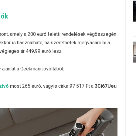
iók
pont, amely a 200 euró feletti rendelések végösszegén
kkor is használható, ha szeretnétek megvásárolni a
 végleges ár 449,99 euró lesz.
 ajánlat a Geekmaxi jóvoltából:
zívó
most 265 euró, vagyis cirka 97 517 Ft a
3Ci67Ueu