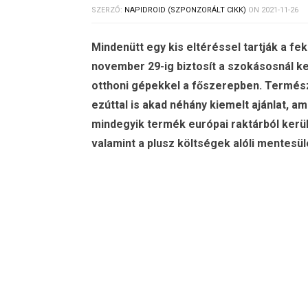
SZERZŐ:
NAPIDROID (SZPONZORÁLT CIKK)
ON
2021-11-26
Mindenütt egy kis eltéréssel tartják a fe
november 29-ig biztosít a szokásosnál ke
otthoni gépekkel a főszerepben. Termés
ezúttal is akad néhány kiemelt ajánlat, a
mindegyik termék európai raktárból kerül
valamint a plusz költségek alóli mentesülé