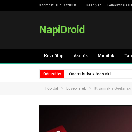
szombat, augusztus 8
Kezdőlap
Felhasználási f
NapiDroid
Kezdőlap
Akciók
Mobilok
Tab
Kiárusítás
Xiaomi kütyük áron alul
»
»
Főoldal
Egyéb hírek
Itt vannak a Geekmaxi 