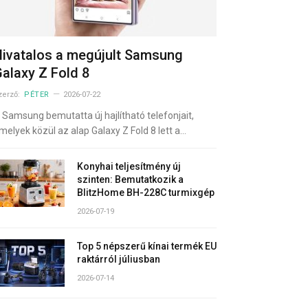
ivatalos a megújult Samsung
alaxy Z Fold 8
zerző:
PÉTER
2026-07-22
 Samsung bemutatta új hajlítható telefonjait,
melyek közül az alap Galaxy Z Fold 8 lett a…
Konyhai teljesítmény új
szinten: Bemutatkozik a
BlitzHome BH-228C turmixgép
2026-07-19
Top 5 népszerű kínai termék EU
raktárról júliusban
2026-07-14