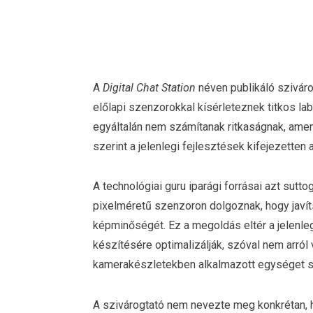
A
Digital Chat Station
néven publikáló sziváro
előlapi szenzorokkal kísérleteznek titkos l
egyáltalán nem számítanak ritkaságnak, amen
szerint a jelenlegi fejlesztések kifejezetten 
A technológiai guru iparági forrásai azt sutt
pixelméretű szenzoron dolgoznak, hogy javít
képminőségét. Ez a megoldás eltér a jelenle
készítésére optimalizálják, szóval nem arról
kamerakészletekben alkalmazott egységet sim
A szivárogtató nem nevezte meg konkrétan, h