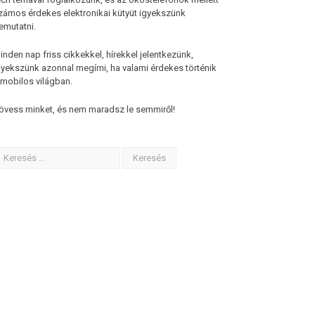
zámos érdekes elektronikai kütyüt igyekszünk
emutatni.
inden nap friss cikkekkel, hírekkel jelentkezünk,
gyekszünk azonnal megírni, ha valami érdekes történik
 mobilos világban.
övess minket, és nem maradsz le semmiről!