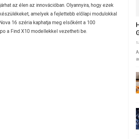
árhat az élen az innovációban. Olyannyira, hogy ezek
készülékeket, amelyek a fejlettebb előlapi modulokkal
 Nova 16 széria kaphatja meg elsőként a 100
H
po a Find X10 modellekkel vezetheti be.
G
S
A
a