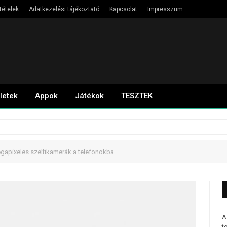
tételek
Adatkezelési tájékoztató
Kapcsolat
Impresszum
letek
Appok
Játékok
TESZTEK
gapixeles szelfikamerák a telefonokba
A
t