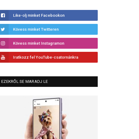
Like-olj minket Facebookon
Kövess minket Twitteren
Kövess minket Instagramon
Iratkozz fel YouTube-csatornánkra
EZEKRŐL SE MARADJ LE