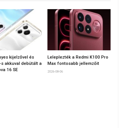
yes kijelzővel és
Leleplezték a Redmi K100 Pro
s akkuval debütált a
Max fontosabb jellemzőit
va 16 SE
2026-08-06