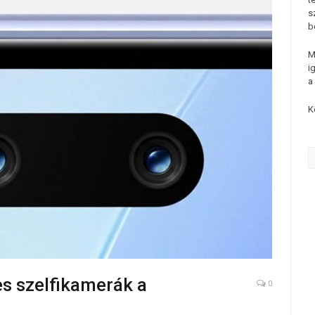
s
b
M
i
a
K
s szelfikamerák a
0