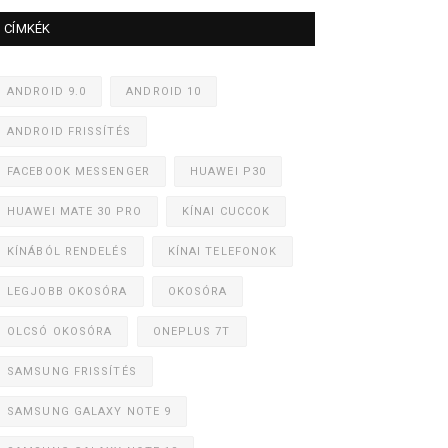
CÍMKÉK
ANDROID 9.0
ANDROID 10
ANDROID FRISSÍTÉS
FACEBOOK MESSENGER
HUAWEI P30
HUAWEI MATE 30 PRO
KÍNAI CUCCOK
KÍNÁBÓL RENDELÉS
KÍNAI TELEFONOK
LEGJOBB OKOSÓRA
OKOSÓRA
OLCSÓ OKOSÓRA
ONEPLUS 7T
SAMSUNG FRISSÍTÉS
SAMSUNG GALAXY NOTE 9