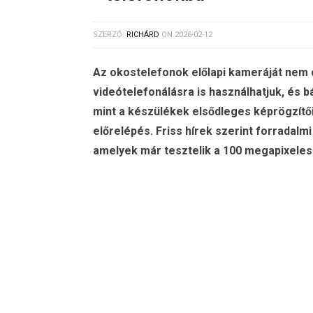
SZERZŐ:
RICHÁRD
ON
2026-02-12
Az okostelefonok előlapi kameráját nem
videótelefonálásra is használhatjuk, és 
mint a készülékek elsődleges képrögzítői 
előrelépés. Friss hírek szerint forradalmi
amelyek már tesztelik a 100 megapixeles