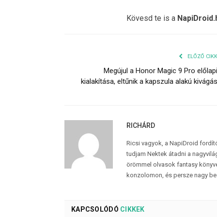
Kövesd te is a
NapiDroid.
ELŐZŐ CIK
Megújul a Honor Magic 9 Pro előlap
kialakítása, eltűnik a kapszula alakú kivágá
RICHÁRD
Ricsi vagyok, a NapiDroid fordí
tudjam Nektek átadni a nagyvilág
örömmel olvasok fantasy könyvek
konzolomon, és persze nagy be
KAPCSOLÓDÓ
CIKKEK