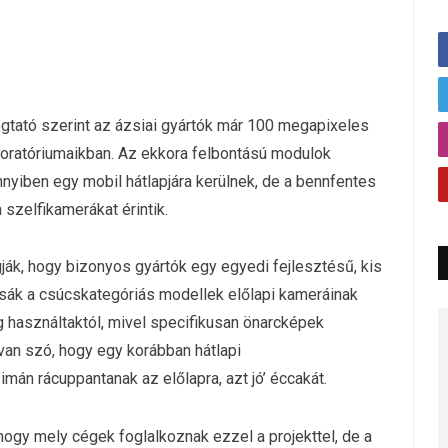
gtató szerint az ázsiai gyártók már 100 megapixeles
aboratóriumaikban. Az ekkora felbontású modulok
nyiben egy mobil hátlapjára kerülnek, de a bennfentes
a szelfikamerákat érintik.
ogják, hogy bizonyos gyártók egy egyedi fejlesztésű, kis
sák a csúcskategóriás modellek előlapi kameráinak
g használtaktól, mivel specifikusan önarcképek
 van szó, hogy egy korábban hátlapi
án rácuppantanak az előlapra, azt jó’ éccakát.
ogy mely cégek foglalkoznak ezzel a projekttel, de a