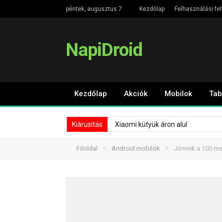
péntek, augusztus 7
Kezdőlap
Felhasználási fel
NapiDroid
Kezdőlap
Akciók
Mobilok
Tab
Kiárusítás
Xiaomi kütyük áron alul
»
»
Főoldal
Android mobilok
Jönnek a 100 me