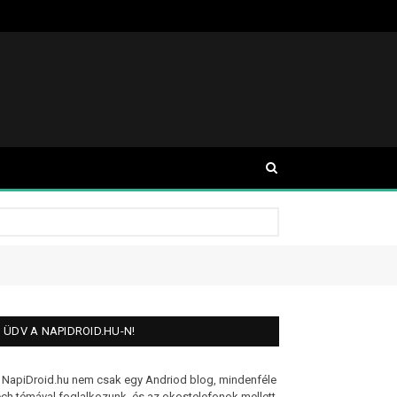
ÜDV A NAPIDROID.HU-N!
 NapiDroid.hu nem csak egy Andriod blog, mindenféle
ech témával foglalkozunk, és az okostelefonok mellett