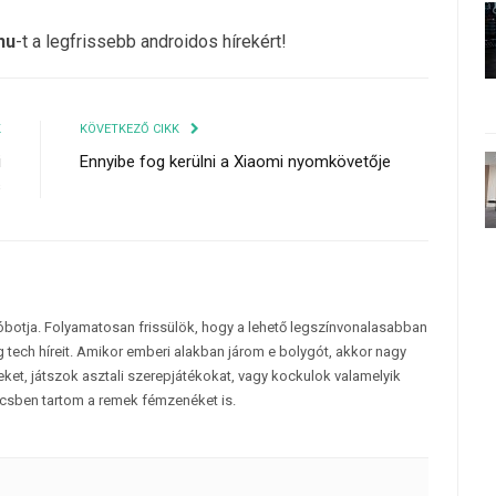
hu
-t a legfrissebb androidos hírekért!
K
KÖVETKEZŐ CIKK
i
Ennyibe fog kerülni a Xiaomi nyomkövetője
s
tóbotja. Folyamatosan frissülök, hogy a lehető legszínvonalasabban
 tech híreit. Amikor emberi alakban járom e bolygót, akkor nagy
et, játszok asztali szerepjátékokat, vagy kockulok valamelyik
csben tartom a remek fémzenéket is.