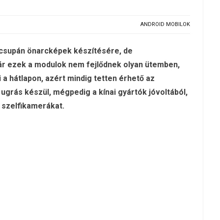
ANDROID MOBILOK
 csupán önarcképek készítésére, de
bár ezek a modulok nem fejlődnek olyan ütemben,
a hátlapon, azért mindig tetten érhető az
 ugrás készül, mégpedig a kínai gyártók jóvoltából,
 szelfikamerákat.