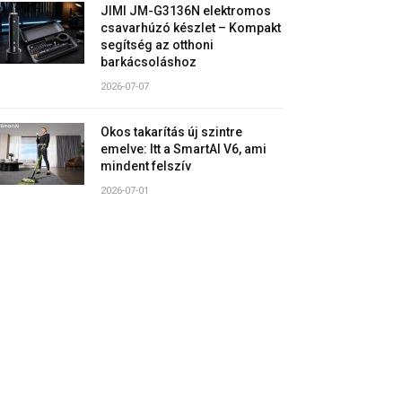
JIMI JM-G3136N elektromos
csavarhúzó készlet – Kompakt
segítség az otthoni
barkácsoláshoz
2026-07-07
Okos takarítás új szintre
emelve: Itt a SmartAI V6, ami
mindent felszív
2026-07-01