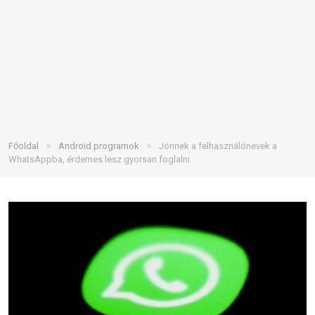
»
»
Főoldal
Android programok
Jönnek a felhasználónevek a
WhatsAppba, érdemes lesz gyorsan foglalni