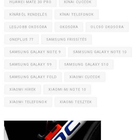
HUAWEI MATE 30 PRO
KÍNAI CUCCOK
KÍNÁBÓL RENDELÉS
KÍNAI TELEFONOK
LEGJOBB OKOSÓRA
OKOSÓRA
OLCSÓ OKOSÓRA
ONEPLUS 7T
SAMSUNG FRISSÍTÉS
SAMSUNG GALAXY NOTE 9
SAMSUNG GALAXY NOTE 10
SAMSUNG GALAXY S9
SAMSUNG GALAXY S10
SAMSUNG GALAXY FOLD
XIAOMI CUCCOK
XIAOMI HÍREK
XIAOMI MI NOTE 10
XIAOMI TELEFONOK
XIAOMI TESZTEK