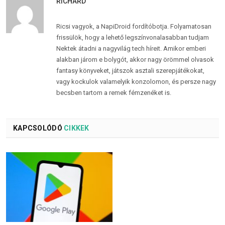
RICHÁRD
Ricsi vagyok, a NapiDroid fordítóbotja. Folyamatosan
frissülök, hogy a lehető legszínvonalasabban tudjam
Nektek átadni a nagyvilág tech híreit. Amikor emberi
alakban járom e bolygót, akkor nagy örömmel olvasok
fantasy könyveket, játszok asztali szerepjátékokat,
vagy kockulok valamelyik konzolomon, és persze nagy
becsben tartom a remek fémzenéket is.
KAPCSOLÓDÓ
CIKKEK