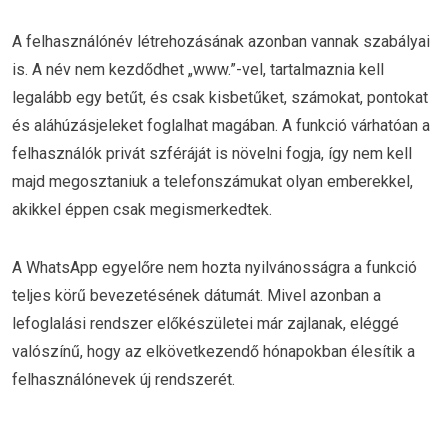
A felhasználónév létrehozásának azonban vannak szabályai
is. A név nem kezdődhet „www.”-vel, tartalmaznia kell
legalább egy betűt, és csak kisbetűket, számokat, pontokat
és aláhúzásjeleket foglalhat magában. A funkció várhatóan a
felhasználók privát szféráját is növelni fogja, így nem kell
majd megosztaniuk a telefonszámukat olyan emberekkel,
akikkel éppen csak megismerkedtek.
A WhatsApp egyelőre nem hozta nyilvánosságra a funkció
teljes körű bevezetésének dátumát. Mivel azonban a
lefoglalási rendszer előkészületei már zajlanak, eléggé
valószínű, hogy az elkövetkezendő hónapokban élesítik a
felhasználónevek új rendszerét.