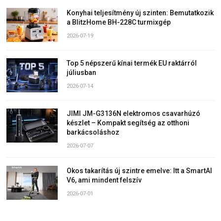
Konyhai teljesítmény új szinten: Bemutatkozik
a BlitzHome BH-228C turmixgép
2026-07-19
Top 5 népszerű kínai termék EU raktárról
júliusban
2026-07-14
JIMI JM-G3136N elektromos csavarhúzó
készlet – Kompakt segítség az otthoni
barkácsoláshoz
2026-07-07
Okos takarítás új szintre emelve: Itt a SmartAI
V6, ami mindent felszív
2026-07-01