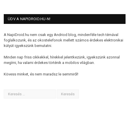
ÜDV A NAPIDROID.HU-N!
A NapiDroid.hu nem csak egy Andriod blog, mindenféle tech témával
foglalkozunk, és az okostelefonok mellett számos érdekes elektronikai
kütyüt igyekszünk bemutatni.
Minden nap friss cikkekkel, hírekkel jelentkezünk, igyekszünk azonnal
megírni, ha valami érdekes történik a mobilos világban.
Kövess minket, és nem maradsz le semmiről!