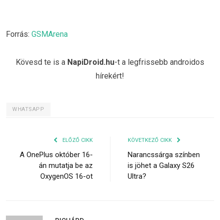
Forrás:
GSMArena
Kövesd te is a
NapiDroid.hu
-t a legfrissebb androidos
hírekért!
WHATSAPP
ELŐZŐ CIKK
KÖVETKEZŐ CIKK
A OnePlus október 16-
Narancssárga színben
án mutatja be az
is jöhet a Galaxy S26
OxygenOS 16-ot
Ultra?