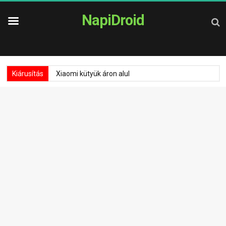
NapiDroid
Kiárusítás
Xiaomi kütyük áron alul