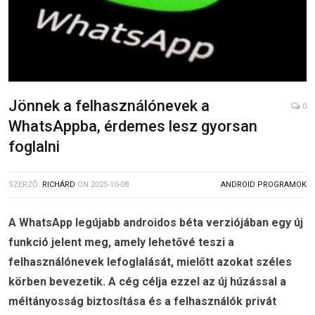
Jönnek a felhasználónevek a
0
WhatsAppba, érdemes lesz gyorsan
foglalni
SZERZŐ:
RICHÁRD
ON
2025-10-08
ANDROID PROGRAMOK
A WhatsApp legújabb androidos béta verziójában egy új
funkció jelent meg, amely lehetővé teszi a
felhasználónevek lefoglalását, mielőtt azokat széles
körben bevezetik. A cég célja ezzel az új húzással a
méltányosság biztosítása és a felhasználók privát