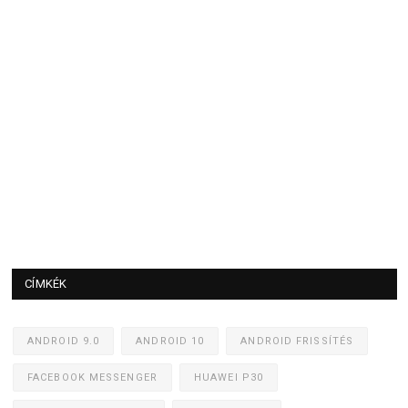
CÍMKÉK
ANDROID 9.0
ANDROID 10
ANDROID FRISSÍTÉS
FACEBOOK MESSENGER
HUAWEI P30