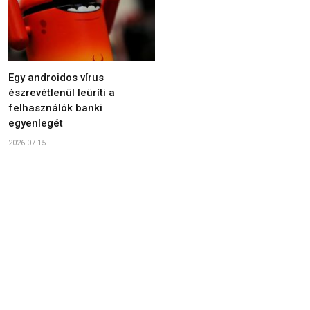
Egy androidos vírus
észrevétlenül leüríti a
felhasználók banki
egyenlegét
2026-07-15