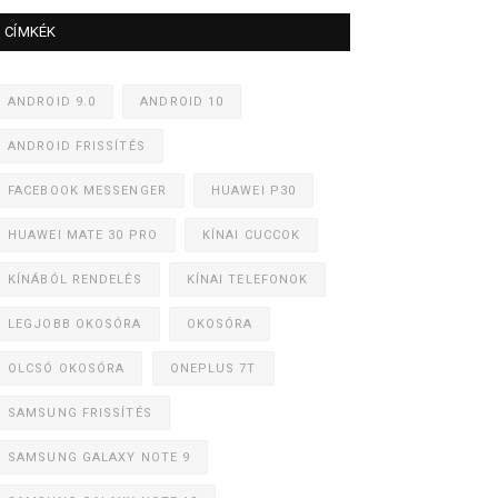
CÍMKÉK
ANDROID 9.0
ANDROID 10
ANDROID FRISSÍTÉS
FACEBOOK MESSENGER
HUAWEI P30
HUAWEI MATE 30 PRO
KÍNAI CUCCOK
KÍNÁBÓL RENDELÉS
KÍNAI TELEFONOK
LEGJOBB OKOSÓRA
OKOSÓRA
OLCSÓ OKOSÓRA
ONEPLUS 7T
SAMSUNG FRISSÍTÉS
SAMSUNG GALAXY NOTE 9