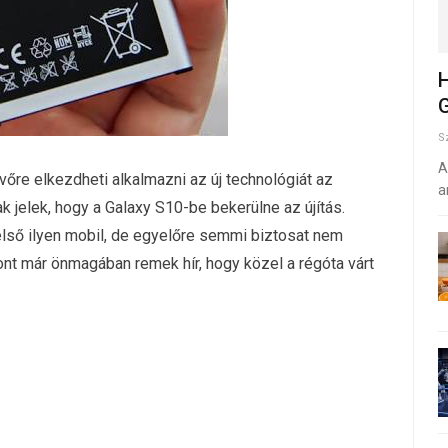
H
G
S
A
vőre elkezdheti alkalmazni az új technológiát az
a
k jelek, hogy a Galaxy S10-be bekerülne az újítás.
lső ilyen mobil, de egyelőre semmi biztosat nem
nt már önmagában remek hír, hogy közel a régóta várt