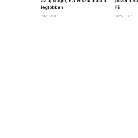
az új sláger, ezt veszik most a
pózol a S
legtöbben
FE
2026-08-07
2026-08-07