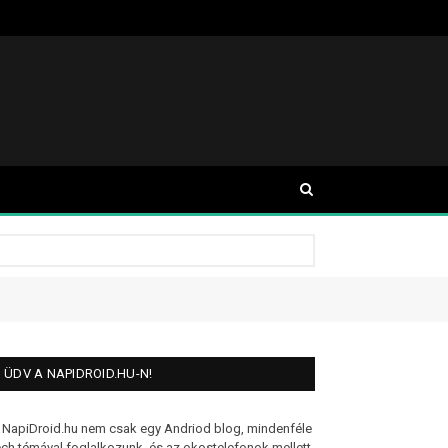
ÜDV A NAPIDROID.HU-N!
 NapiDroid.hu nem csak egy Andriod blog, mindenféle
ech témával foglalkozunk, és az okostelefonok mellett