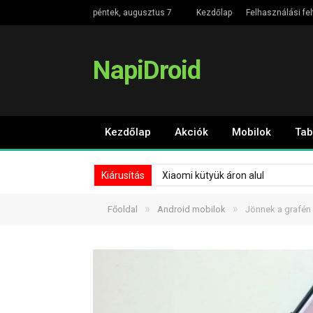
péntek, augusztus 7
Kezdőlap
Felhasználási fel
NapiDroid
Kezdőlap
Akciók
Mobilok
Tab
Kiárusítás
Xiaomi kütyük áron alul
»
»
Főoldal
Android mobilok
Jönnek a grafén