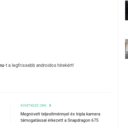
hu
-t a legfrissebb androidos hírekért!
K
KÖVETKEZŐ CIKK
s
Megnövelt teljesítménnyel és tripla kamera
l
támogatással érkezett a Snapdragon 675