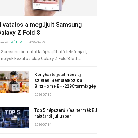
ivatalos a megújult Samsung
alaxy Z Fold 8
zerző:
PÉTER
2026-07-22
 Samsung bemutatta új hajlítható telefonjait,
melyek közül az alap Galaxy Z Fold 8 lett a…
Konyhai teljesítmény új
szinten: Bemutatkozik a
BlitzHome BH-228C turmixgép
2026-07-19
Top 5 népszerű kínai termék EU
raktárról júliusban
2026-07-14