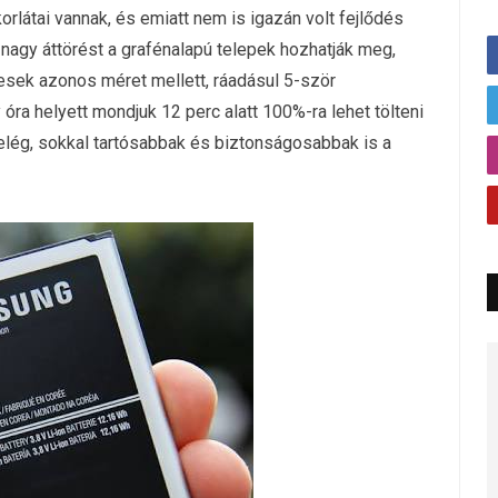
korlátai vannak, és emiatt nem is igazán volt fejlődés
nagy áttörést a grafénalapú telepek hozhatják meg,
sek azonos méret mellett, ráadásul 5-ször
 óra helyett mondjuk 12 perc alatt 100%-ra lehet tölteni
elég, sokkal tartósabbak és biztonságosabbak is a