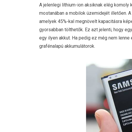
A jelenlegi líthium-ion aksiknak elég komoly 
mostanában a mobilok üzemidejét illetően. A 
amelyek 45%-kal megnövelt kapacitásra képe
gyorsabban tölthetők. Ez azt jelenti, hogy egy
egy ilyen akkut. Ha pedig ez még nem lenne 
grafénalapú akkumulátorok.