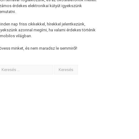
zámos érdekes elektronikai kütyüt igyekszünk
emutatni.
inden nap friss cikkekkel, hírekkel jelentkezünk,
gyekszünk azonnal megírni, ha valami érdekes történik
 mobilos világban.
övess minket, és nem maradsz le semmiről!