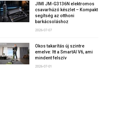
JIMI JM-G3136N elektromos
csavarhúzó készlet – Kompakt
segítség az otthoni
barkácsoláshoz
2026-07-07
Okos takarítás új szintre
emelve: Itt a SmartAI V6, ami
mindent felszív
2026-07-01