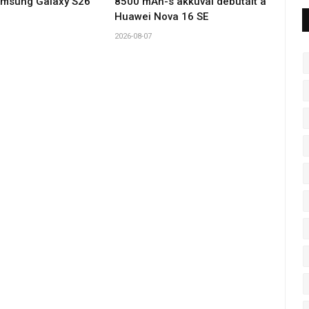
amsung Galaxy S26
8500 mAh-s akkuval debütált a
Huawei Nova 16 SE
2026-08-07