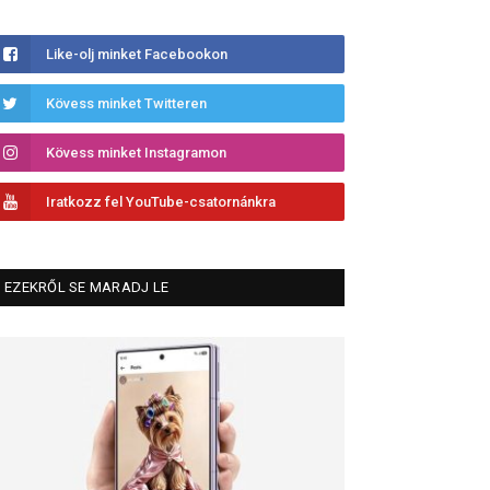
Like-olj minket Facebookon
Kövess minket Twitteren
Kövess minket Instagramon
Iratkozz fel YouTube-csatornánkra
EZEKRŐL SE MARADJ LE