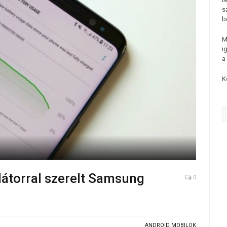
s
b
M
i
a
K
átorral szerelt Samsung
0
ANDROID MOBILOK