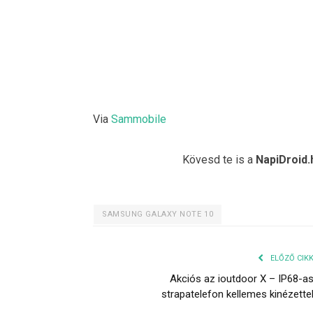
Via
Sammobile
Kövesd te is a
NapiDroid.
SAMSUNG GALAXY NOTE 10
ELŐZŐ CIK
Akciós az ioutdoor X – IP68-a
strapatelefon kellemes kinézette