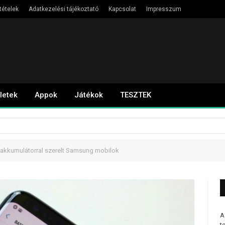
tételek
Adatkezelési tájékoztató
Kapcsolat
Impresszum
letek
Appok
Játékok
TESZTEK
 akkumulátorral szerelt Samsung mobilok
A
t