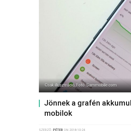
Csak illusztráció, Fotó: Sammobile.com
Jönnek a grafén akkumul
mobilok
SZERZŐ:
PÉTER
ON
2018-10-24