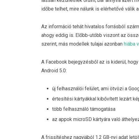
lassan kezdhetnek örülni, bár annyira azért
időbe telhet, mire nálunk is elérhetővé válik a
Az információ tehát hivatalos forrásból szár
ahogy eddig is. Előbb-utóbb viszont az össze
szerint, más modellek tulajai azonban
hiába v
A Facebook bejegyzésből az is kiderül, hog
Android 5.0:
új felhasználói felület, ami ötvözi a Go
értesítési kártyákkal kibővített lezárt k
több felhasználó támogatása
az appok microSD kártyára való áthely
A frissítéshez nagyjából 1.2 GB-nyi adat letö