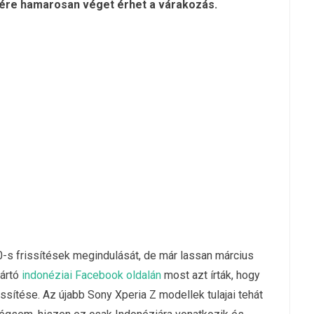
csére hamarosan véget érhet a várakozás.
.0-s frissítések megindulását, de már lassan március
yártó
indonéziai Facebook oldalán
most azt írták, hogy
issítése. Az újabb Sony Xperia Z modellek tulajai tehát