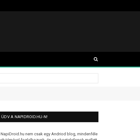
ÜDV A NAPIDROID.HU-N!
 NapiDroid.hu nem csak egy Andriod blog, mindenféle
ech témával foglalkozunk, és az okostelefonok mellett