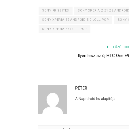
SONY FRISSÍTÉS
SONY XPERIA Z Z1 Z2 ANDROID
SONY XPERIA Z2 ANDROID 5.0 LOLLIPOP
SONY 
SONY XPERIA Z3 LOLLIPOP
ELŐZŐ CIK
Ilyen lesz az új HTC One E
PÉTER
A Napidroid.hu alapítója.