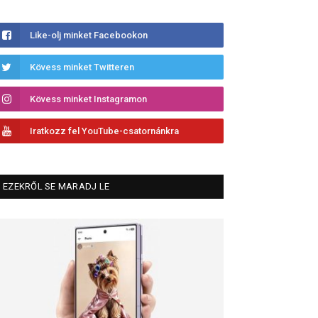
Like-olj minket Facebookon
Kövess minket Twitteren
Kövess minket Instagramon
Iratkozz fel YouTube-csatornánkra
EZEKRŐL SE MARADJ LE