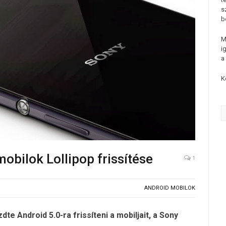
s
b
M
i
a
K
obilok Lollipop frissítése
1
ANDROID MOBILOK
te Android 5.0-ra frissíteni a mobiljait, a Sony