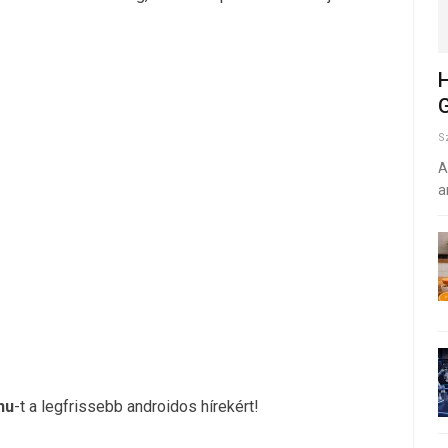
H
G
S
A
a
hu
-t a legfrissebb androidos hírekért!