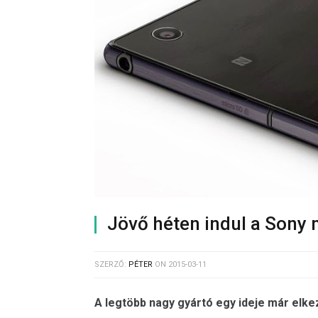
Jövő héten indul a Sony m
SZERZŐ:
PÉTER
ON
2015-03-11
A legtöbb nagy gyártó egy ideje már elkezd