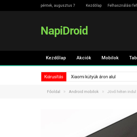
péntek, augusztus 7
Kezdőlap
Felhasználási fel
NapiDroid
Kezdőlap
Akciók
Mobilok
Tab
Kiárusítás
Xiaomi kütyük áron alul
»
»
Főoldal
Android mobilok
Jövő héten indul