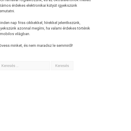
zámos érdekes elektronikai kütyüt igyekszünk
emutatni.
inden nap friss cikkekkel, hírekkel jelentkezünk,
gyekszünk azonnal megírni, ha valami érdekes történik
 mobilos világban.
övess minket, és nem maradsz le semmiről!