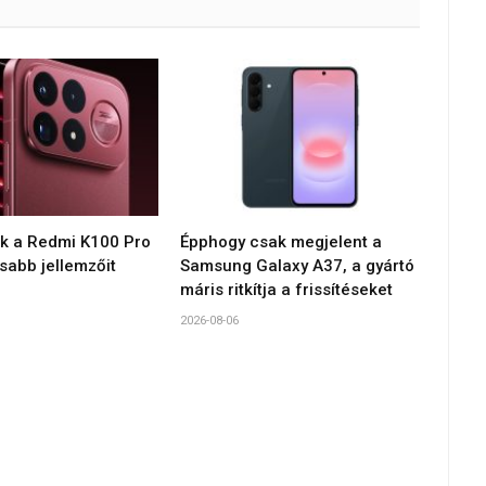
ék a Redmi K100 Pro
Épphogy csak megjelent a
sabb jellemzőit
Samsung Galaxy A37, a gyártó
máris ritkítja a frissítéseket
2026-08-06