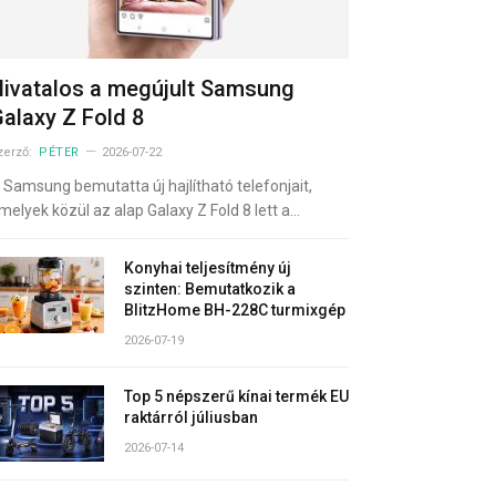
ivatalos a megújult Samsung
alaxy Z Fold 8
zerző:
PÉTER
2026-07-22
 Samsung bemutatta új hajlítható telefonjait,
melyek közül az alap Galaxy Z Fold 8 lett a…
Konyhai teljesítmény új
szinten: Bemutatkozik a
BlitzHome BH-228C turmixgép
2026-07-19
Top 5 népszerű kínai termék EU
raktárról júliusban
2026-07-14