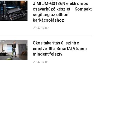
JIMI JM-G3136N elektromos
csavarhúzó készlet – Kompakt
segítség az otthoni
barkácsoláshoz
2026-07-07
Okos takarítás új szintre
emelve: Itt a SmartAI V6, ami
mindent felszív
2026-07-01