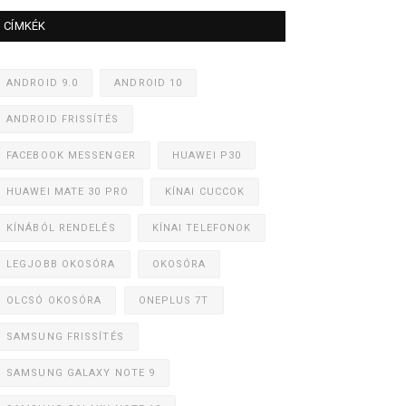
CÍMKÉK
ANDROID 9.0
ANDROID 10
ANDROID FRISSÍTÉS
FACEBOOK MESSENGER
HUAWEI P30
HUAWEI MATE 30 PRO
KÍNAI CUCCOK
KÍNÁBÓL RENDELÉS
KÍNAI TELEFONOK
LEGJOBB OKOSÓRA
OKOSÓRA
OLCSÓ OKOSÓRA
ONEPLUS 7T
SAMSUNG FRISSÍTÉS
SAMSUNG GALAXY NOTE 9