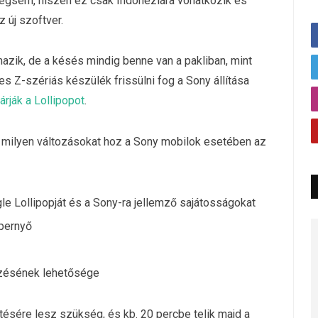
 mégsem, hiszen ez csak Indonéziára vonatkozik és
z új szoftver.
mazik, de a késés mindig benne van a pakliban, mint
s Z-szériás készülék frissülni fog a Sony állítása
árják a Lollipopot
.
y milyen változásokat hoz a Sony mobilok esetében az
ogle Lollipopját és a Sony-ra jellemző sajátosságokat
épernyő
ezésének lehetősége
ltésére lesz szükség, és kb. 20 percbe telik majd a