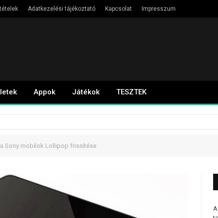
tételek
Adatkezelési tájékoztató
Kapcsolat
Impresszum
letek
Appok
Játékok
TESZTEK
 a Sony mobilok Lollipop frissítése
A
t