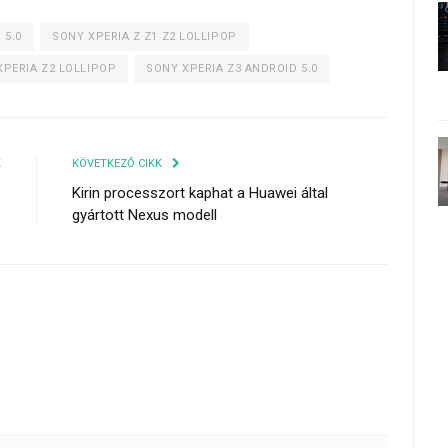
 5.0
SONY XPERIA Z Z1 Z2 LOLLIPOP
XPERIA Z2 LOLLIPOP
SONY XPERIA Z3 ANDROID 5.0
K
KÖVETKEZŐ CIKK
9
Kirin processzort kaphat a Huawei által
gyártott Nexus modell