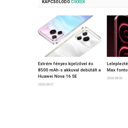
KAPCSOLÓDÓ
CIKKEK
Extrém fényes kijelzővel és
Leleplezt
8500 mAh-s akkuval debütált a
Max fonto
Huawei Nova 16 SE
2026-08-06
2026-08-07