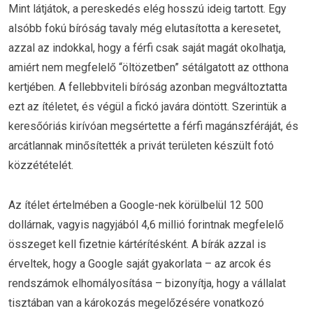
Mint látjátok, a pereskedés elég hosszú ideig tartott. Egy
alsóbb fokú bíróság tavaly még elutasította a keresetet,
azzal az indokkal, hogy a férfi csak saját magát okolhatja,
amiért nem megfelelő “öltözetben” sétálgatott az otthona
kertjében. A fellebbviteli bíróság azonban megváltoztatta
ezt az ítéletet, és végül a fickó javára döntött. Szerintük a
keresőóriás kirívóan megsértette a férfi magánszféráját, és
arcátlannak minősítették a privát területen készült fotó
közzétételét.
Az ítélet értelmében a Google-nek körülbelül 12 500
dollárnak, vagyis nagyjából 4,6 millió forintnak megfelelő
összeget kell fizetnie kártérítésként. A bírák azzal is
érveltek, hogy a Google saját gyakorlata – az arcok és
rendszámok elhomályosítása – bizonyítja, hogy a vállalat
tisztában van a károkozás megelőzésére vonatkozó