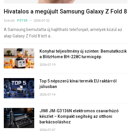
Hivatalos a megújult Samsung Galaxy Z Fold 8
Szerző:
PÉTER
2026-07-22
A Samsung bemutatta új hajlítható telefonjait, amelyek közül az
alap Galaxy Z Fold 8 lett a…
Konyhai teljesítmény új szinten: Bemutatkozik
a BlitzHome BH-228C turmixgép
2026-07-19
Top 5 népszerű kínai termék EU raktárról
júliusban
2026-07-14
JIMI JM-G3136N elektromos csavarhúzó
készlet – Kompakt segítség az otthoni
barkácsoláshoz
2026-07-07