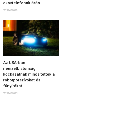
okostelefonok árán
2026-08-06
Az USA-ban
nemzetbiztonsági
kockázatnak minősítették a
robotporszívókat és
fűnyírókat
2026-08-03