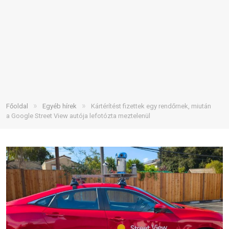
»
»
Főoldal
Egyéb hírek
Kártérítést fizettek egy rendőrnek, miután
a Google Street View autója lefotózta meztelenül