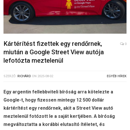
Kártérítést fizettek egy rendőrnek,
0
miután a Google Street View autója
lefotózta meztelenül
SZERZŐ:
RICHÁRD
ON
2025-08-02
EGYÉB HÍREK
Egy argentin fellebbviteli bíróság arra kötelezte a
Google-t, hogy fizessen mintegy 12 500 dollár
kártérítést egy rendőrnek, akit a Street View autó
meztelenül fotózott le a saját kertjében. A bíróság
megváltoztatta a korábbi elutasító ítéletet, és