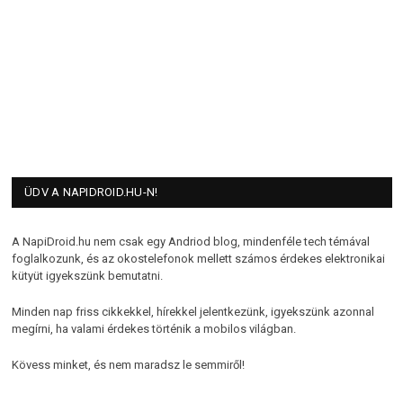
ÜDV A NAPIDROID.HU-N!
A NapiDroid.hu nem csak egy Andriod blog, mindenféle tech témával
foglalkozunk, és az okostelefonok mellett számos érdekes elektronikai
kütyüt igyekszünk bemutatni.
Minden nap friss cikkekkel, hírekkel jelentkezünk, igyekszünk azonnal
megírni, ha valami érdekes történik a mobilos világban.
Kövess minket, és nem maradsz le semmiről!