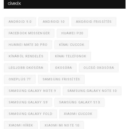
CÍMKÉK
ANDROID 9.0
ANDROID 10
ANDROID FRISSÍTÉS
FACEBOOK MESSENGER
HUAWEI P30
HUAWEI MATE 30 PRO
KÍNAI CUCCOK
KÍNÁBÓL RENDELÉS
KÍNAI TELEFONOK
LEGJOBB OKOSÓRA
OKOSÓRA
OLCSÓ OKOSÓRA
ONEPLUS 7T
SAMSUNG FRISSÍTÉS
SAMSUNG GALAXY NOTE 9
SAMSUNG GALAXY NOTE 10
SAMSUNG GALAXY S9
SAMSUNG GALAXY S10
SAMSUNG GALAXY FOLD
XIAOMI CUCCOK
XIAOMI HÍREK
XIAOMI MI NOTE 10