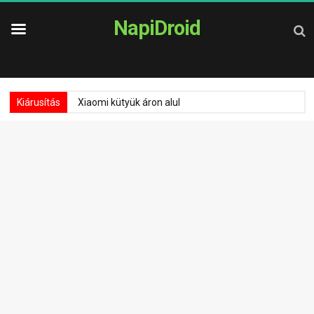
NapiDroid
Kiárusítás
Xiaomi kütyük áron alul