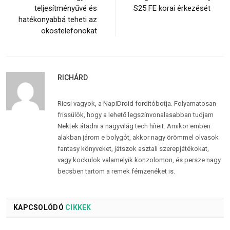
teljesítményűvé és
S25 FE korai érkezését
hatékonyabbá teheti az
okostelefonokat
RICHÁRD
Ricsi vagyok, a NapiDroid fordítóbotja. Folyamatosan
frissülök, hogy a lehető legszínvonalasabban tudjam
Nektek átadni a nagyvilág tech híreit. Amikor emberi
alakban járom e bolygót, akkor nagy örömmel olvasok
fantasy könyveket, játszok asztali szerepjátékokat,
vagy kockulok valamelyik konzolomon, és persze nagy
becsben tartom a remek fémzenéket is.
KAPCSOLÓDÓ
CIKKEK