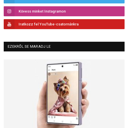
Kövess minket Instagramon
Iratkozz fel YouTube-csatornánkra
EZEKRŐL SE MARADJ LE