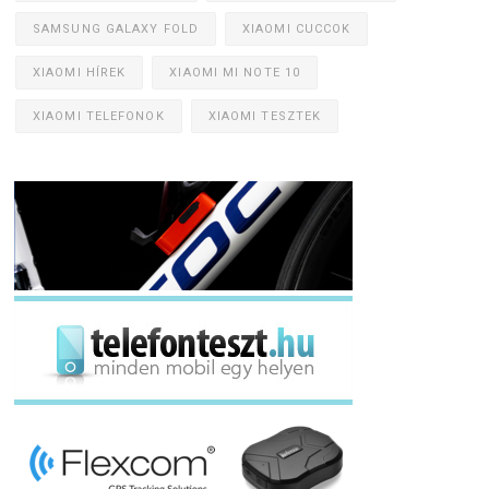
SAMSUNG GALAXY FOLD
XIAOMI CUCCOK
XIAOMI HÍREK
XIAOMI MI NOTE 10
XIAOMI TELEFONOK
XIAOMI TESZTEK