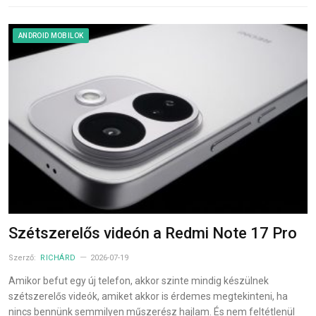
ANDROID MOBILOK
Szétszerelős videón a Redmi Note 17 Pro
Szerző:
RICHÁRD
2026-07-19
Amikor befut egy új telefon, akkor szinte mindig készülnek
szétszerelős videók, amiket akkor is érdemes megtekinteni, ha
nincs bennünk semmilyen műszerész hajlam. És nem feltétlenül