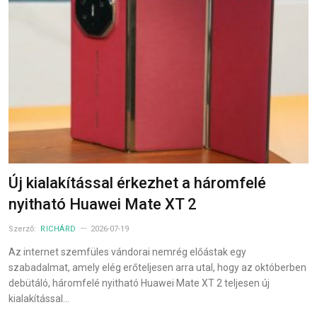
Új kialakítással érkezhet a háromfelé
nyitható Huawei Mate XT 2
Szerző:
RICHÁRD
2026-07-19
Az internet szemfüles vándorai nemrég előástak egy
szabadalmat, amely elég erőteljesen arra utal, hogy az októberben
debütáló, háromfelé nyitható Huawei Mate XT 2 teljesen új
kialakítással…