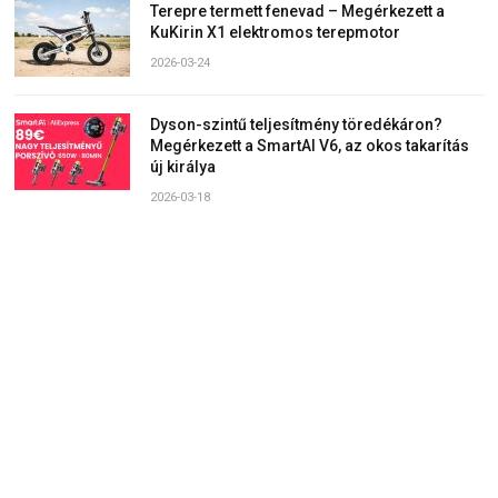
Terepre termett fenevad – Megérkezett a
KuKirin X1 elektromos terepmotor
2026-03-24
Dyson-szintű teljesítmény töredékáron?
Megérkezett a SmartAI V6, az okos takarítás
új királya
2026-03-18