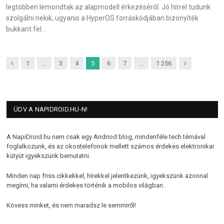
legtöbben lemondtak az alapmodell érkezéséről. Jó hírrel tudunk
szolgálni nekik, ugyanis a HyperOS forráskódjában bizonyíték
bukkant fel…
Previous
Next
1
…
3
4
5
6
7
…
1 256
ÜDV A NAPIDROID.HU-N!
A NapiDroid.hu nem csak egy Andriod blog, mindenféle tech témával
foglalkozunk, és az okostelefonok mellett számos érdekes elektronikai
kütyüt igyekszünk bemutatni.
Minden nap friss cikkekkel, hírekkel jelentkezünk, igyekszünk azonnal
megírni, ha valami érdekes történik a mobilos világban.
Kövess minket, és nem maradsz le semmiről!