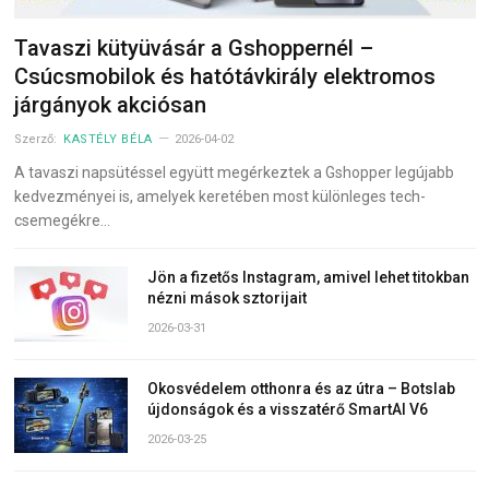
Tavaszi kütyüvásár a Gshoppernél –
Csúcsmobilok és hatótávkirály elektromos
járgányok akciósan
Szerző:
KASTÉLY BÉLA
2026-04-02
A tavaszi napsütéssel együtt megérkeztek a Gshopper legújabb
kedvezményei is, amelyek keretében most különleges tech-
csemegékre…
Jön a fizetős Instagram, amivel lehet titokban
nézni mások sztorijait
2026-03-31
Okosvédelem otthonra és az útra – Botslab
újdonságok és a visszatérő SmartAI V6
2026-03-25