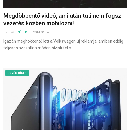
Megdöbbentő videó, ami után tuti nem fogsz
vezetés közben mobilozni!
Szerző:
PÉTER
2014-06-14
Igazán meghökkentő lett a Volkswagen új reklámja, amiben eddig
teljesen szokatlan módon hívják fel a…
EGYÉB HÍREK