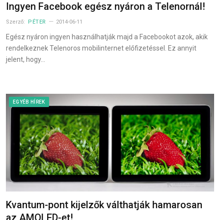
Ingyen Facebook egész nyáron a Telenornál!
Szerző:
PÉTER
2014-06-11
Egész nyáron ingyen használhatják majd a Facebookot azok, akik
rendelkeznek Telenoros mobilinternet előfizetéssel. Ez annyit
jelent, hogy…
EGYÉB HÍREK
Kvantum-pont kijelzők válthatják hamarosan
az AMOLED-et!