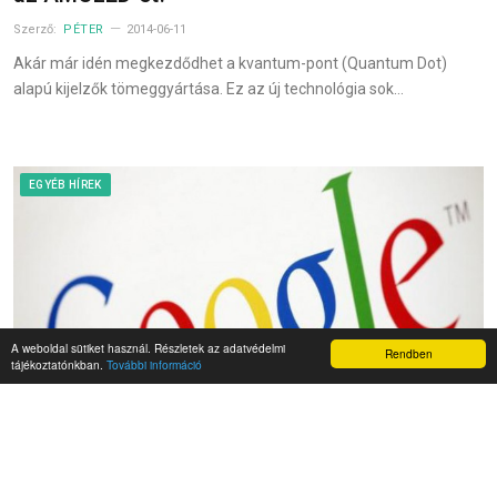
Szerző:
PÉTER
2014-06-11
Akár már idén megkezdődhet a kvantum-pont (Quantum Dot)
alapú kijelzők tömeggyártása. Ez az új technológia sok…
EGYÉB HÍREK
A weboldal sütiket használ. Részletek az adatvédelmi
Rendben
tájékoztatónkban.
További információ
7 meglepő tény a Google-ről!