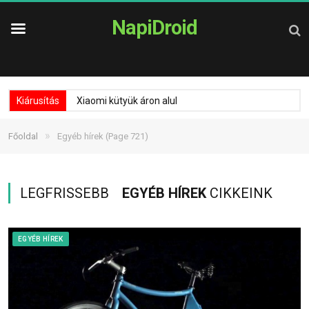
NapiDroid
Kiárusítás
Xiaomi kütyük áron alul
»
Főoldal
Egyéb hírek
(Page 721)
LEGFRISSEBB
EGYÉB HÍREK
CIKKEINK
EGYÉB HÍREK