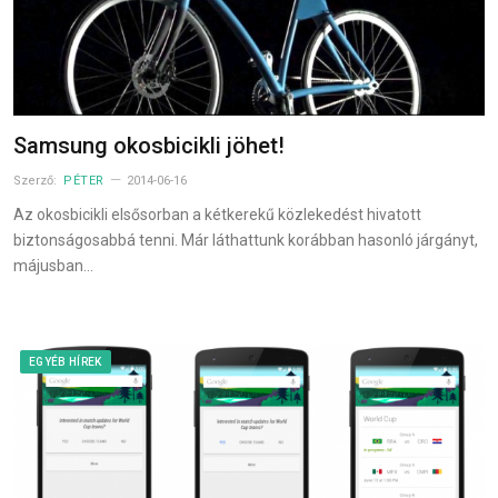
Samsung okosbicikli jöhet!
Szerző:
PÉTER
2014-06-16
Az okosbicikli elsősorban a kétkerekű közlekedést hivatott
biztonságosabbá tenni. Már láthattunk korábban hasonló járgányt,
májusban…
EGYÉB HÍREK