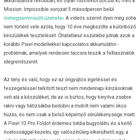
akkumulátora felrobban, és olyan füstfelhőt bocsát ki, mint a
Mission: Impossible sorozat 5 másodpercen belül
önmegsemmisülő üzenetei
. A videós szerint ilyen még soha
nem történt vele azóta, hogy 10 éve megkezdte a különböző
készülékek tesztelését. Óhatatlanul eszünkbe jutnak azok a
korábbi Pixel modellekkel kapcsolatos akkumulátor-
problémák, amelyek rendesen taccsra teszik a felhasználók
idegrendszerét.
Az tény és való, hogy ez az öngyújtós égetéssel és
feszegetéssel tarkított teszt nem mindennapi kínzásoknak
veti alá a készüléket, de az is biztos, hogy kinyitva zsebre
rakni vagy hátizsákba bedobni a mobilt nem valami okos
húzás, és nem csak a belső képernyő sérülékenysége miatt.
A Pixel 10 Pro Foldot érdemes tokba bugyolálni, és a kellő
óvatossággal kezelni, így valószínűleg elkerülhető egy, a