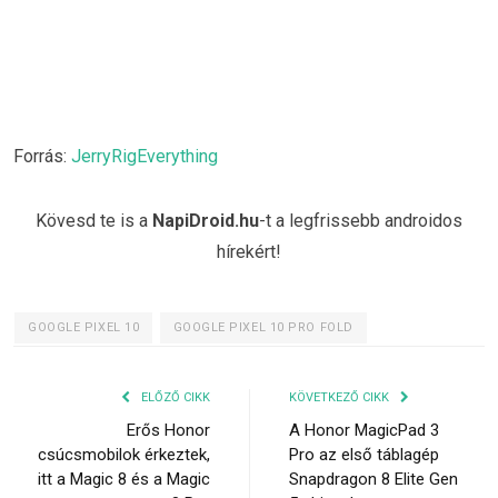
Forrás:
JerryRigEverything
Kövesd te is a
NapiDroid.hu
-t a legfrissebb androidos
hírekért!
GOOGLE PIXEL 10
GOOGLE PIXEL 10 PRO FOLD
ELŐZŐ CIKK
KÖVETKEZŐ CIKK
Erős Honor
A Honor MagicPad 3
csúcsmobilok érkeztek,
Pro az első táblagép
itt a Magic 8 és a Magic
Snapdragon 8 Elite Gen