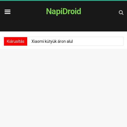
NapiDroid
Kiárusítás
Xiaomi kütyük áron alul