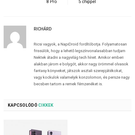
8 Pro
5 chippel
RICHÁRD
Ricsi vagyok, a NapiDroid fordítóbotja. Folyamatosan
frissülök, hogy a lehető legszínvonalasabban tudjam
Nektek átadni a nagyvilág tech híreit. Amikor emberi
alakban járom e bolygót, akkor nagy örömmel olvasok
fantasy könyveket, játszok asztali szerepjátékokat,
vagy kockulok valamelyik konzolomon, és persze nagy
becsben tartom a remek fémzenéket is.
KAPCSOLÓDÓ
CIKKEK