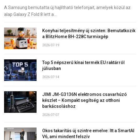
A Samsung bemutatta új hajlítható telefonjait, amelyek közül az
alap Galaxy Z Fold 8 lett a…
Konyhai teljesítmény új szinten: Bemutatkozik
a BlitzHome BH-228C turmixgép
2026-07-19
Top 5 népszerű kínai termék EU raktárról
júliusban
2026-07-14
JIMI JM-G3136N elektromos csavarhúzó
készlet – Kompakt segítség az otthoni
barkácsoláshoz
2026-07-07
Okos takarítás új szintre emelve: Itt a SmartAI
V6, ami mindent felszív