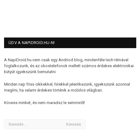
ÜDV A NAPIDROID.HU-N!
A NapiDroid.hu nem csak egy Andriod blog, mindenféle tech témával
foglalkozunk, és az okostelefonok mellett számos érdekes elektronikai
kütyüt igyekszünk bemutatni.
Minden nap friss cikkekkel, hírekkel jelentkezünk, igyekszünk azonnal
megírni, ha valami érdekes történik a mobilos világban.
Kövess minket, és nem maradsz le semmiről!