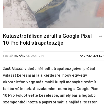
Katasztrofálisan zárult a Google Pixel
0
10 Pro Fold strapatesztje
SZERZŐ:
RICHÁRD
ON
2025-10-16
ANDROID MOBILOK
Zack Nelson
videós hírhedt strapatesztjeivel próbál
választ keresni arra a kérdésre, hogy egy-egy
okostelefon vagy más mobil kütyü mennyire számít
tartós vételnek. A szakember nemrég a Google Pixel
10 Pro Foldot vette kezelésbe, amely bár a legtöbb
szempontból hozta a papírformát, a hajlítási teszten