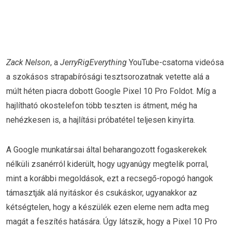
Zack Nelson
, a
JerryRigEverything
YouTube-csatorna videósa
a szokásos strapabírósági tesztsorozatnak vetette alá a
múlt héten piacra dobott Google Pixel 10 Pro Foldot. Míg a
hajlítható okostelefon több teszten is átment, még ha
nehézkesen is, a hajlítási próbatétel teljesen kinyírta.
A Google munkatársai által beharangozott fogaskerekek
nélküli zsanérról kiderült, hogy ugyanúgy megtelik porral,
mint a korábbi megoldások, ezt a recsegő-ropogó hangok
támasztják alá nyitáskor és csukáskor, ugyanakkor az
kétségtelen, hogy a készülék ezen eleme nem adta meg
magát a feszítés hatására. Úgy látszik, hogy a Pixel 10 Pro