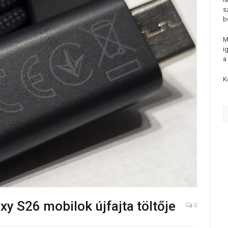
s
b
M
i
a
K
 S26 mobilok újfajta töltője
0