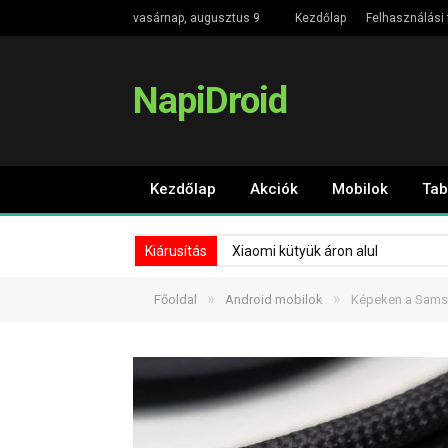
vasárnap, augusztus 9
Kezdőlap
Felhasználási 
NapiDroid
Kezdőlap
Akciók
Mobilok
Tab
Kiárusítás
Xiaomi kütyük áron alul
»
»
Főoldal
Android mobilok
Képeken a Samsun