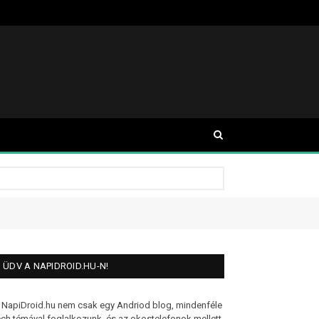
ÜDV A NAPIDROID.HU-N!
 NapiDroid.hu nem csak egy Andriod blog, mindenféle
ech témával foglalkozunk, és az okostelefonok mellett