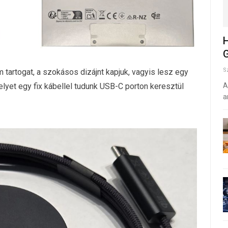
H
G
S
tartogat, a szokásos dizájnt kapjuk, vagyis lesz egy
lyet egy fix kábellel tudunk USB-C porton keresztül
A
a