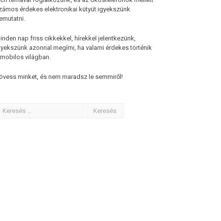
zámos érdekes elektronikai kütyüt igyekszünk
emutatni.
inden nap friss cikkekkel, hírekkel jelentkezünk,
gyekszünk azonnal megírni, ha valami érdekes történik
 mobilos világban.
övess minket, és nem maradsz le semmiről!