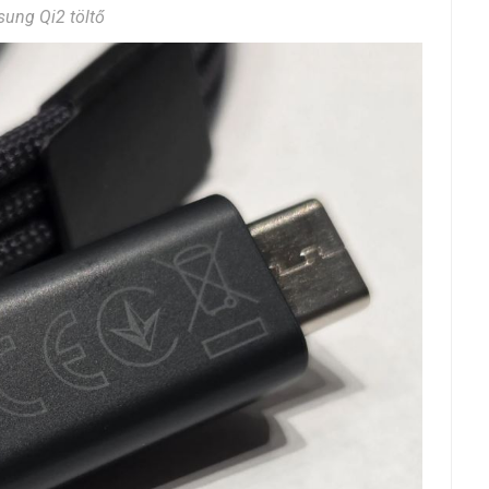
ung Qi2 töltő