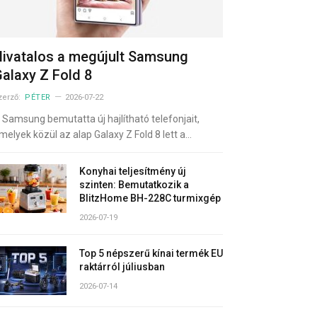
ivatalos a megújult Samsung
alaxy Z Fold 8
zerző:
PÉTER
2026-07-22
 Samsung bemutatta új hajlítható telefonjait,
melyek közül az alap Galaxy Z Fold 8 lett a…
Konyhai teljesítmény új
szinten: Bemutatkozik a
BlitzHome BH-228C turmixgép
2026-07-19
Top 5 népszerű kínai termék EU
raktárról júliusban
2026-07-14