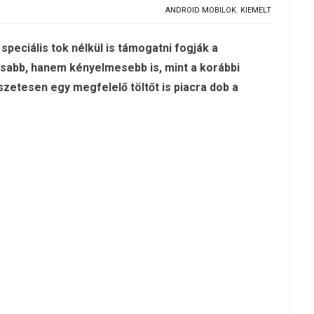
ANDROID MOBILOK
,
KIEMELT
speciális tok nélkül is támogatni fogják a
sabb, hanem kényelmesebb is, mint a korábbi
zetesen egy megfelelő töltőt is piacra dob a