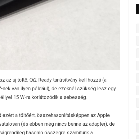
z az új töltő, Qi2 Ready tanúsítvány kell hozzá (a
-nek van ilyen például), de ezeknél szükség lesz egy
séllyel 15 W-ra korlátozódik a sebesség.
 ezért a töltőért, összehasonlításképpen az Apple
ivatalosan (és ebben még nincs benne az adapter), de
yságrendileg hasonló összegre számítunk a