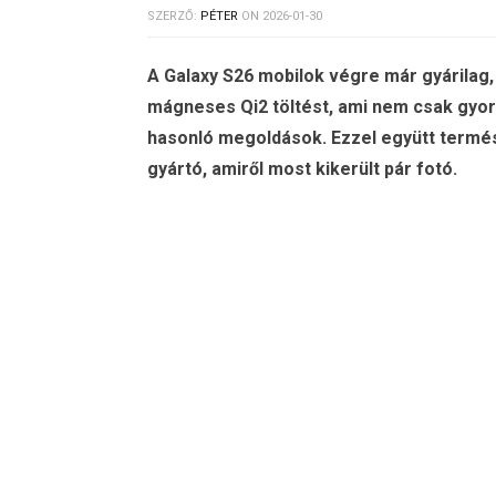
SZERZŐ:
PÉTER
ON
2026-01-30
A Galaxy S26 mobilok végre már gyárilag, 
mágneses Qi2 töltést, ami nem csak gyor
hasonló megoldások. Ezzel együtt termés
gyártó, amiről most kikerült pár fotó.