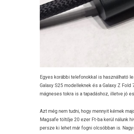
Egyes korábbi telefonokkal is használható les
Galaxy S25 modelleknek és a Galaxy Z Fold 7
mágneses tokra is a tapadáshoz, illetve jó e
Azt még nem tudni, hogy mennyit kérnek majd
Magsafe töltője 20 ezer Ft-ba kerül nálunk h
persze ki lehet már fogni olcsóbban is. Nag