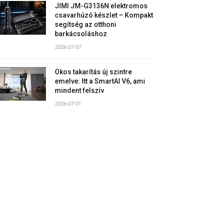
JIMI JM-G3136N elektromos
csavarhúzó készlet – Kompakt
segítség az otthoni
barkácsoláshoz
2026-07-07
Okos takarítás új szintre
emelve: Itt a SmartAI V6, ami
mindent felszív
2026-07-01