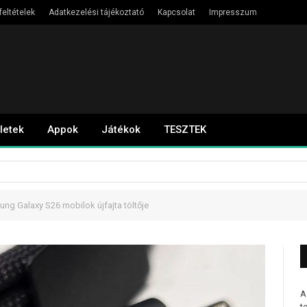
feltételek
Adatkezelési tájékoztató
Kapcsolat
Impresszum
letek
Appok
Játékok
TESZTEK
g Galaxy S26 mobilok újfajta töltője
A
t