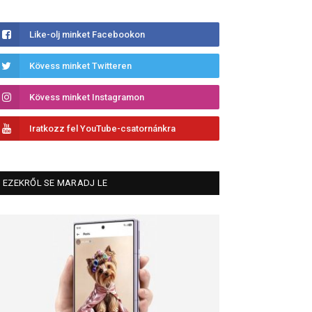
Like-olj minket Facebookon
Kövess minket Twitteren
Kövess minket Instagramon
Iratkozz fel YouTube-csatornánkra
EZEKRŐL SE MARADJ LE