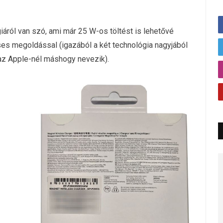
áról van szó, ami már 25 W-os töltést is lehetővé
 megoldással (igazából a két technológia nagyjából
az Apple-nél máshogy nevezik).