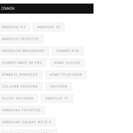
CÍMKÉK
ANDROID 9.0
ANDROID 10
ANDROID FRISSÍTÉS
FACEBOOK MESSENGER
HUAWEI P30
HUAWEI MATE 30 PRO
KÍNAI CUCCOK
KÍNÁBÓL RENDELÉS
KÍNAI TELEFONOK
LEGJOBB OKOSÓRA
OKOSÓRA
OLCSÓ OKOSÓRA
ONEPLUS 7T
SAMSUNG FRISSÍTÉS
SAMSUNG GALAXY NOTE 9