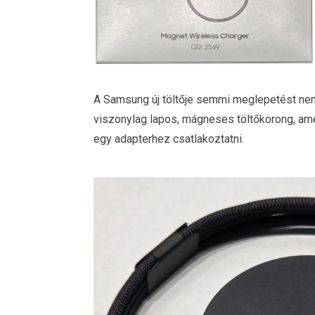
A Samsung új töltője semmi meglepetést nem 
viszonylag lapos, mágneses töltőkorong, ame
egy adapterhez csatlakoztatni.