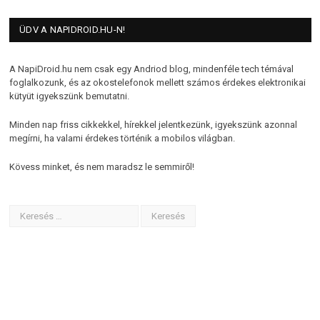
ÜDV A NAPIDROID.HU-N!
A NapiDroid.hu nem csak egy Andriod blog, mindenféle tech témával
foglalkozunk, és az okostelefonok mellett számos érdekes elektronikai
kütyüt igyekszünk bemutatni.
Minden nap friss cikkekkel, hírekkel jelentkezünk, igyekszünk azonnal
megírni, ha valami érdekes történik a mobilos világban.
Kövess minket, és nem maradsz le semmiről!