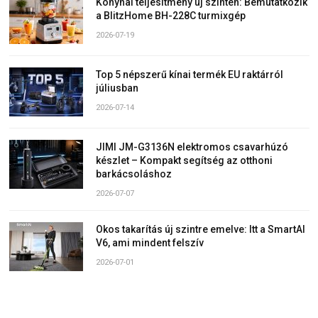
Konyhai teljesítmény új szinten: Bemutatkozik
a BlitzHome BH-228C turmixgép
2026-07-19
Top 5 népszerű kínai termék EU raktárról
júliusban
2026-07-14
JIMI JM-G3136N elektromos csavarhúzó
készlet – Kompakt segítség az otthoni
barkácsoláshoz
2026-07-07
Okos takarítás új szintre emelve: Itt a SmartAI
V6, ami mindent felszív
2026-07-01