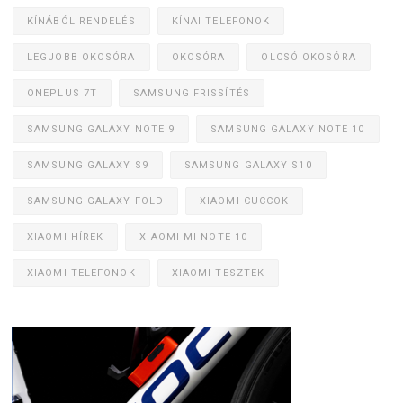
KÍNÁBÓL RENDELÉS
KÍNAI TELEFONOK
LEGJOBB OKOSÓRA
OKOSÓRA
OLCSÓ OKOSÓRA
ONEPLUS 7T
SAMSUNG FRISSÍTÉS
SAMSUNG GALAXY NOTE 9
SAMSUNG GALAXY NOTE 10
SAMSUNG GALAXY S9
SAMSUNG GALAXY S10
SAMSUNG GALAXY FOLD
XIAOMI CUCCOK
XIAOMI HÍREK
XIAOMI MI NOTE 10
XIAOMI TELEFONOK
XIAOMI TESZTEK