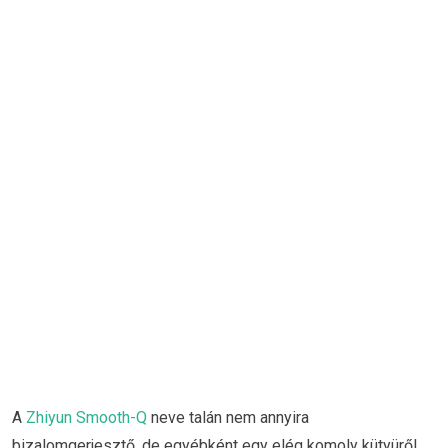
A
Zhiyun Smooth-Q
neve talán nem annyira
bizalomgerjesztő, de egyébként egy elég komoly kütyüről