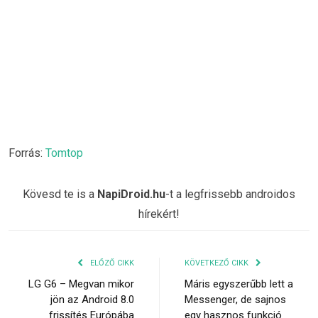
Forrás:
Tomtop
Kövesd te is a
NapiDroid.hu
-t a legfrissebb androidos
hírekért!
ELŐZŐ CIKK
KÖVETKEZŐ CIKK
LG G6 – Megvan mikor
Máris egyszerűbb lett a
jön az Android 8.0
Messenger, de sajnos
frissítés Európába
egy hasznos funkció