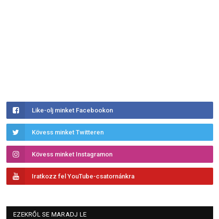
Like-olj minket Facebookon
Kövess minket Twitteren
Kövess minket Instagramon
Iratkozz fel YouTube-csatornánkra
EZEKRŐL SE MARADJ LE