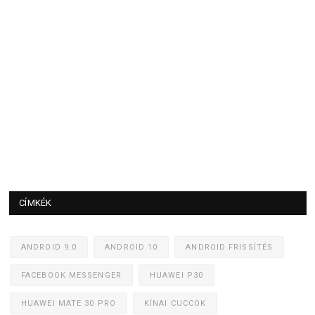
CÍMKÉK
ANDROID 9.0
ANDROID 10
ANDROID FRISSÍTÉS
FACEBOOK MESSENGER
HUAWEI P30
HUAWEI MATE 30 PRO
KÍNAI CUCCOK