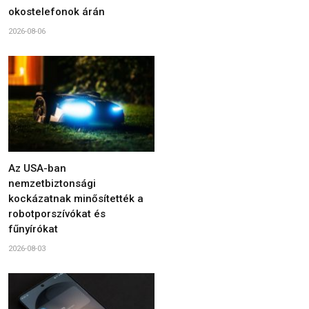
okostelefonok árán
2026-08-06
Az USA-ban
nemzetbiztonsági
kockázatnak minősítették a
robotporszívókat és
fűnyírókat
2026-08-03