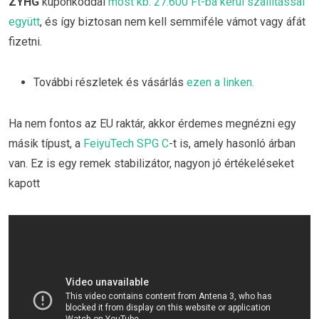
ZYHG
kuponkóddal
most kb. 27.600 Ft-ba kerül szállítással
együtt
, és így biztosan nem kell semmiféle vámot vagy áfát
fizetni.
További részletek és vásárlás
ezen a linken.
Ha nem fontos az EU raktár, akkor érdemes megnézni egy
másik típust, a
FeiyuTech SPG C
-t is, amely hasonló árban
van. Ez is egy remek stabilizátor, nagyon jó értékeléseket
kapott