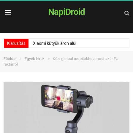
NapiDroid
Kiárusítás
Xiaomi kütyük áron alul
»
»
Főoldal
Egyéb hírek
Kézi gimbal mobilokhoz most akár EU
raktárról