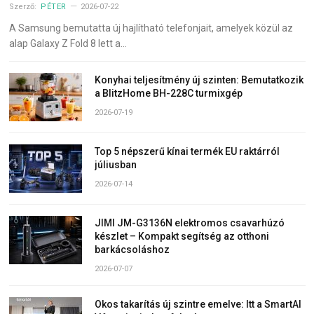
Szerző:
PÉTER
2026-07-22
A Samsung bemutatta új hajlítható telefonjait, amelyek közül az
alap Galaxy Z Fold 8 lett a…
Konyhai teljesítmény új szinten: Bemutatkozik
a BlitzHome BH-228C turmixgép
2026-07-19
Top 5 népszerű kínai termék EU raktárról
júliusban
2026-07-14
JIMI JM-G3136N elektromos csavarhúzó
készlet – Kompakt segítség az otthoni
barkácsoláshoz
2026-07-07
Okos takarítás új szintre emelve: Itt a SmartAI