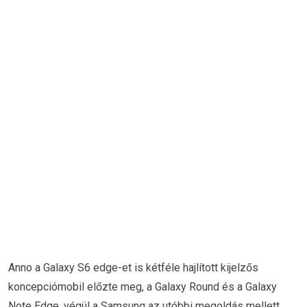
Anno a Galaxy S6 edge-et is kétféle hajlított kijelzős
koncepciómobil előzte meg, a Galaxy Round és a Galaxy
Note Edge, végül a Samsung az utóbbi megoldás mellett