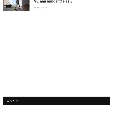
V6, ami mindent felszív
2026-07-01
CÍMKÉK