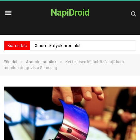
NapiDroid
Kiárusítás
Xiaomi kütyük áron alul
»
»
Főoldal
Android mobilok
Két teljesen különböző hajlítható
mobilon dolgozik a Samsung