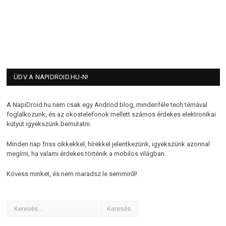
ÜDV A NAPIDROID.HU-N!
A NapiDroid.hu nem csak egy Andriod blog, mindenféle tech témával
foglalkozunk, és az okostelefonok mellett számos érdekes elektronikai
kütyüt igyekszünk bemutatni.
Minden nap friss cikkekkel, hírekkel jelentkezünk, igyekszünk azonnal
megírni, ha valami érdekes történik a mobilos világban.
Kövess minket, és nem maradsz le semmiről!