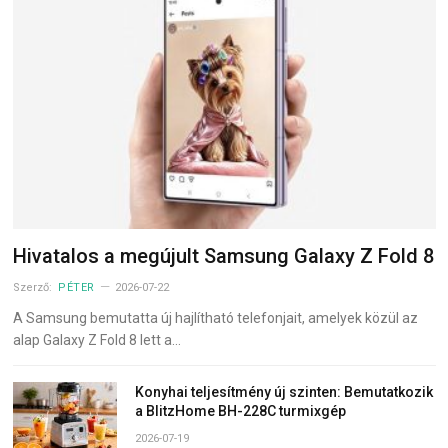
Hivatalos a megújult Samsung Galaxy Z Fold 8
Szerző:
PÉTER
2026-07-22
A Samsung bemutatta új hajlítható telefonjait, amelyek közül az
alap Galaxy Z Fold 8 lett a…
Konyhai teljesítmény új szinten: Bemutatkozik
a BlitzHome BH-228C turmixgép
2026-07-19