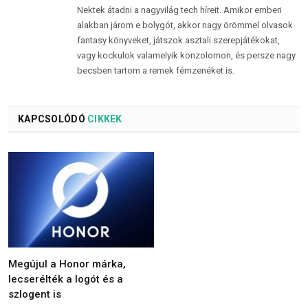
Nektek átadni a nagyvilág tech híreit. Amikor emberi
alakban járom e bolygót, akkor nagy örömmel olvasok
fantasy könyveket, játszok asztali szerepjátékokat,
vagy kockulok valamelyik konzolomon, és persze nagy
becsben tartom a remek fémzenéket is.
KAPCSOLÓDÓ
CIKKEK
Megújul a Honor márka,
lecserélték a logót és a
szlogent is