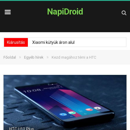
NapiDroid
Kiárusítás
Xiaomi kütyük áron alul
»
»
Főoldal
Egyéb hírek
Kezd magához térni a HTC
HTC U11 Plus