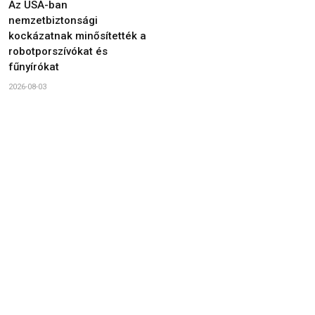
Az USA-ban
nemzetbiztonsági
kockázatnak minősítették a
robotporszívókat és
fűnyírókat
2026-08-03