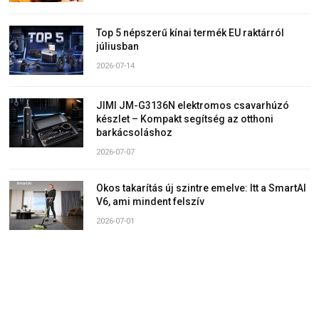
Top 5 népszerű kínai termék EU raktárról
júliusban
2026-07-14
JIMI JM-G3136N elektromos csavarhúzó
készlet – Kompakt segítség az otthoni
barkácsoláshoz
2026-07-07
Okos takarítás új szintre emelve: Itt a SmartAI
V6, ami mindent felszív
2026-07-01