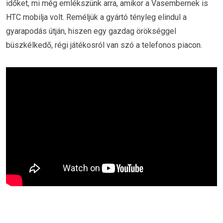
időket, mi még emlékszünk arra, amikor a Vasembernek is
HTC mobilja volt. Reméljük a gyártó tényleg elindul a
gyarapodás útján, hiszen egy gazdag örökséggel
büszkélkedő, régi játékosról van szó a telefonos piacon.