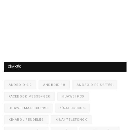
CÍMKÉK
ANDROID 9.0
ANDROID 10
ANDROID FRISSÍTÉS
FACEBOOK MESSENGER
HUAWEI P30
HUAWEI MATE 30 PRO
KÍNAI CUCCOK
KÍNÁBÓL RENDELÉS
KÍNAI TELEFONOK