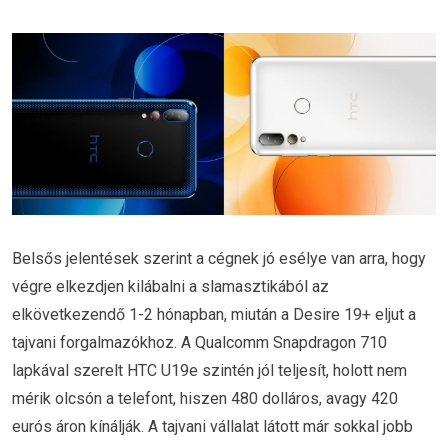
Belsős jelentések szerint a cégnek jó esélye van arra, hogy
végre elkezdjen kilábalni a slamasztikából az
elkövetkezendő 1-2 hónapban, miután a Desire 19+ eljut a
tajvani forgalmazókhoz. A Qualcomm Snapdragon 710
lapkával szerelt HTC U19e szintén jól teljesít, holott nem
mérik olcsón a telefont, hiszen 480 dolláros, avagy 420
eurós áron kínálják. A tajvani vállalat látott már sokkal jobb