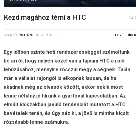
Kezd magához térni a HTC
0
SZERZŐ:
RICHÁRD
ON
2019-07-09
EGYÉB HÍREK
Egy időben szinte heti rendszerességgel számoltunk
be arról, hogy milyen közel van a tajvani HTC a roló
lehúzásához, mennyire rosszul megy a cégnek. Talán
már a vállalat rajongói is elkopnak lassan, de ha
akadnak még az olvasók között, akkor nekik most
lenne néhány jó hírünk a gyártóval kapcsolatban. Az
elmúlt időszakban javuló tendenciát mutatott a HTC
bevételek terén, és úgy néz ki, a jövő is mintha kicsit
rózsásabb lenne számukra.