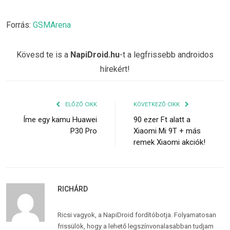
Forrás:
GSMArena
Kövesd te is a
NapiDroid.hu
-t a legfrissebb androidos
hírekért!
ELŐZŐ CIKK
KÖVETKEZŐ CIKK
Íme egy kamu Huawei
90 ezer Ft alatt a
P30 Pro
Xiaomi Mi 9T + más
remek Xiaomi akciók!
RICHÁRD
Ricsi vagyok, a NapiDroid fordítóbotja. Folyamatosan
frissülök, hogy a lehető legszínvonalasabban tudjam