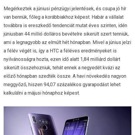
Megérkeztek a júniusi pénzügyi jelentések, és csupa jó hír
van bennük, főleg a korábbiakhoz képest. Habár a vállalat
továbbra is ereszkedő tendenciát mutat éves szinten, idén
júniusban 44 millió dolláros bevételre sikerült szert tenniük,
ami a legnagyobb az elmúlt hét hónapban. Mivel a június jelzi
a félév végét is, így a HTC a féléves eredményeket is
nyilvánosságra hozta, ezen idő alatt 1,84 milliárd dollárt
sikerült összehozniuk, tehát ennek a negyedét kvázi az
előző hónapban szedték össze. A havi növekedés nagyon
meggyőző, hiszen 94,07 százalékos gyarapodást lehet
kalkulálni a májusi hónaphoz képest.