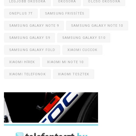
LEGJOBB OKOSÓRA
OKOSÓRA
OLCSÓ OKOSÓRA
ONEPLUS 7T
SAMSUNG FRISSÍTÉS
SAMSUNG GALAXY NOTE 9
SAMSUNG GALAXY NOTE 10
SAMSUNG GALAXY S9
SAMSUNG GALAXY S10
SAMSUNG GALAXY FOLD
XIAOMI CUCCOK
XIAOMI HÍREK
XIAOMI MI NOTE 10
XIAOMI TELEFONOK
XIAOMI TESZTEK