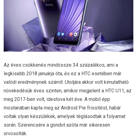
Az éves csökkenés mindössze 34 százalékos, ami a
legkisebb 2018 januárja óta, és ez a HTC esetében már
valódi eredménynek számít. Utoljára akkor volt kimutatható
növekedésük éves szinten, amikor megjelent a HTC U11, az
meg 2017-ben volt, idestova két éve. A mobil épp
mostanában kapta meg az Android Pie frissítést, habár
voltak olyan készülékek, amelyek téglásodtak a folyamat
során. Szerencsére a gondot azóta már sikeresen
orvosolták.