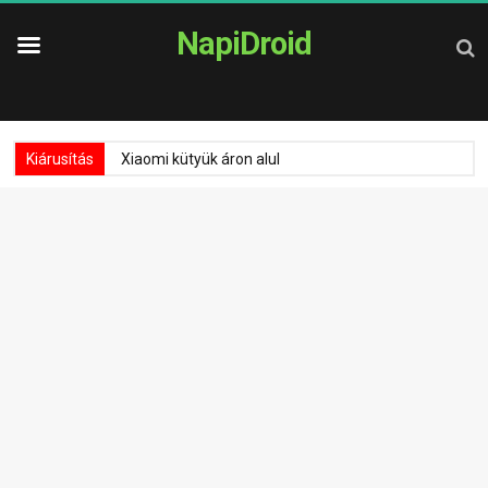
NapiDroid
Kiárusítás
Xiaomi kütyük áron alul