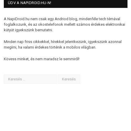
ÜDV A NAPIDROID.HU-N!
A NapiDroid.hu nem csak egy Andriod blog, mindenféle tech témával
foglalkozunk, és az okostelefonok mellett számos érdekes elektronikai
kütyüt igyekszünk bemutatni.
Minden nap friss cikkekkel, hírekkel jelentkezünk, igyekszünk azonnal
megírni, ha valami érdekes történik a mobilos világban.
Kövess minket, és nem maradsz le semmiről!