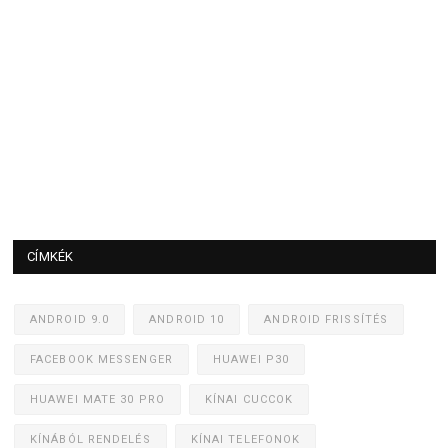
CÍMKÉK
ANDROID 9.0
ANDROID 10
ANDROID FRISSÍTÉS
FACEBOOK MESSENGER
HUAWEI P30
HUAWEI MATE 30 PRO
KÍNAI CUCCOK
KÍNÁBÓL RENDELÉS
KÍNAI TELEFONOK