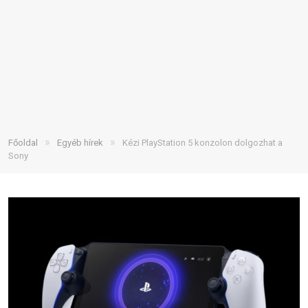
»
»
Főoldal
Egyéb hírek
Kézi PlayStation 5 konzolon dolgozhat a
Sony