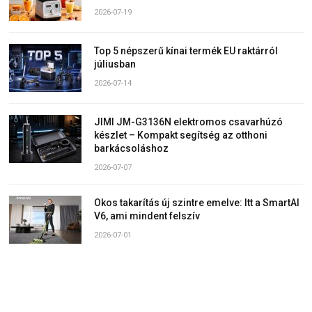
2026-07-19
Top 5 népszerű kínai termék EU raktárról
júliusban
2026-07-14
JIMI JM-G3136N elektromos csavarhúzó
készlet – Kompakt segítség az otthoni
barkácsoláshoz
2026-07-07
Okos takarítás új szintre emelve: Itt a SmartAI
V6, ami mindent felszív
2026-07-01