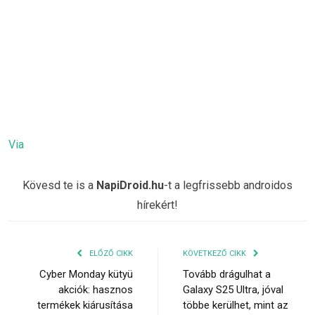
Via
Kövesd te is a
NapiDroid.hu
-t a legfrissebb androidos
hírekért!
ELŐZŐ CIKK
KÖVETKEZŐ CIKK
Cyber Monday kütyü
Tovább drágulhat a
akciók: hasznos
Galaxy S25 Ultra, jóval
termékek kiárusítása
többe kerülhet, mint az