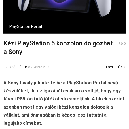
PlayStation Portal
Kézi PlayStation 5 konzolon dolgozhat
0
a Sony
SZERZŐ:
PÉTER
ON
2024-12-02
EGYÉB HÍREK
A Sony tavaly jelentette be a PlayStation Portal nevű
készüléket, de ez igazából csak arra volt jó, hogy egy
távoli PS5-ön futó játékot streameljünk. A hírek szerint
azonban most egy valódi kézi konzolon dolgozik a
vállalat, ami önmagában is képes lesz futtatni a
legújabb címeket.