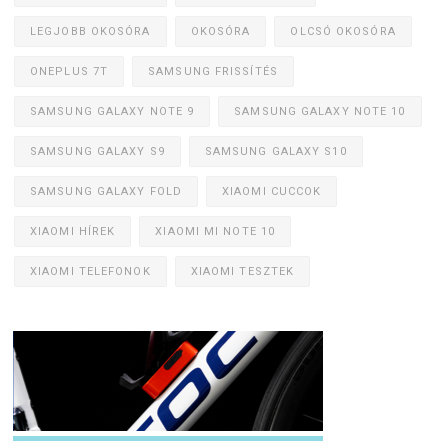
LEGJOBB OKOSÓRA
OKOSÓRA
OLCSÓ OKOSÓRA
ONEPLUS 7T
SAMSUNG FRISSÍTÉS
SAMSUNG GALAXY NOTE 9
SAMSUNG GALAXY NOTE 10
SAMSUNG GALAXY S9
SAMSUNG GALAXY S10
SAMSUNG GALAXY FOLD
XIAOMI CUCCOK
XIAOMI HÍREK
XIAOMI MI NOTE 10
XIAOMI TELEFONOK
XIAOMI TESZTEK