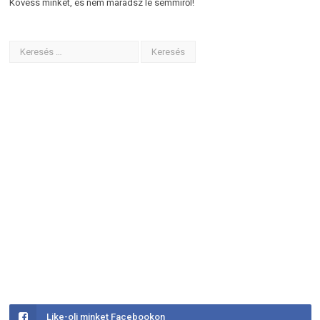
Kövess minket, és nem maradsz le semmiről!
Like-olj minket Facebookon