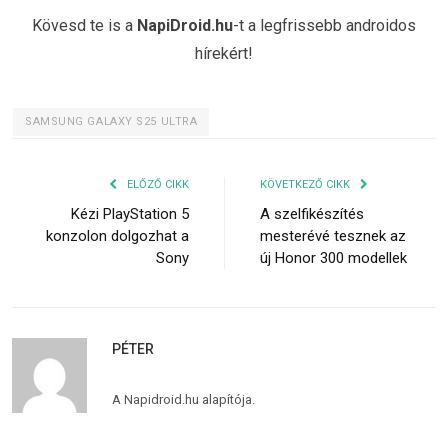
Kövesd te is a
NapiDroid.hu
-t a legfrissebb androidos
hírekért!
SAMSUNG GALAXY S25 ULTRA
ELŐZŐ CIKK
KÖVETKEZŐ CIKK
Kézi PlayStation 5
A szelfikészítés
konzolon dolgozhat a
mesterévé tesznek az
Sony
új Honor 300 modellek
PÉTER
A Napidroid.hu alapítója.