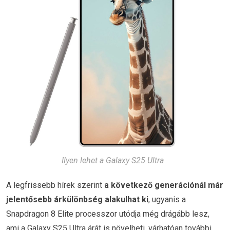
Ilyen lehet a Galaxy S25 Ultra
A legfrissebb hírek szerint
a következő generációnál már
jelentősebb árkülönbség alakulhat ki
, ugyanis a
Snapdragon 8 Elite processzor utódja még drágább lesz,
ami a Galaxy S25 Ultra árát is növelheti, várhatóan további