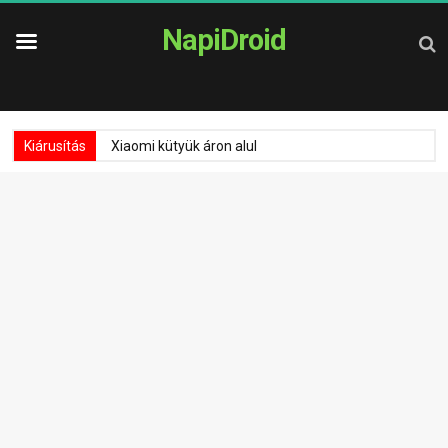
NapiDroid
Kiárusítás
Xiaomi kütyük áron alul