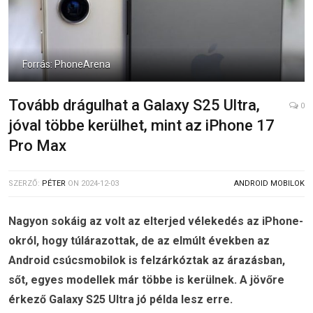
Forrás: PhoneArena
Tovább drágulhat a Galaxy S25 Ultra,
0
jóval többe kerülhet, mint az iPhone 17
Pro Max
SZERZŐ:
PÉTER
ON
2024-12-03
ANDROID MOBILOK
Nagyon sokáig az volt az elterjed vélekedés az iPhone-
okról, hogy túlárazottak, de az elmúlt években az
Android csúcsmobilok is felzárkóztak az árazásban,
sőt, egyes modellek már többe is kerülnek. A jövőre
érkező Galaxy S25 Ultra jó példa lesz erre.