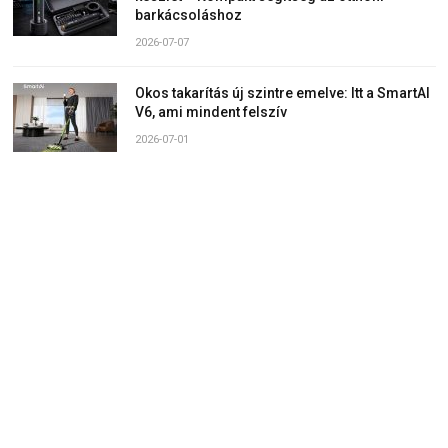
barkácsoláshoz
2026-07-07
Okos takarítás új szintre emelve: Itt a SmartAI
V6, ami mindent felszív
2026-07-01