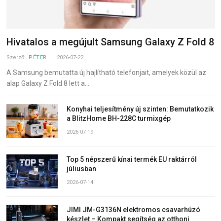
Hivatalos a megújult Samsung Galaxy Z Fold 8
Szerző:
PÉTER
2026-07-22
A Samsung bemutatta új hajlítható telefonjait, amelyek közül az
alap Galaxy Z Fold 8 lett a…
Konyhai teljesítmény új szinten: Bemutatkozik
a BlitzHome BH-228C turmixgép
2026-07-19
Top 5 népszerű kínai termék EU raktárról
júliusban
2026-07-14
JIMI JM-G3136N elektromos csavarhúzó
készlet – Kompakt segítség az otthoni