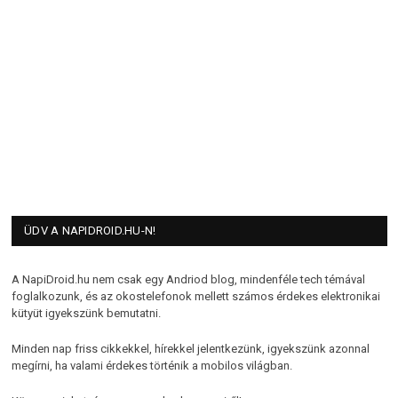
ÜDV A NAPIDROID.HU-N!
A NapiDroid.hu nem csak egy Andriod blog, mindenféle tech témával
foglalkozunk, és az okostelefonok mellett számos érdekes elektronikai
kütyüt igyekszünk bemutatni.
Minden nap friss cikkekkel, hírekkel jelentkezünk, igyekszünk azonnal
megírni, ha valami érdekes történik a mobilos világban.