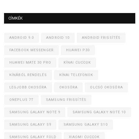
CÍMKÉK
ANDROID 9.0
ANDROID 10
ANDROID FRISSÍTÉS
FACEBOOK MESSENGER
HUAWEI P30
HUAWEI MATE 30 PRO
KÍNAI CUCCOK
KÍNÁBÓL RENDELÉS
KÍNAI TELEFONOK
LEGJOBB OKOSÓRA
OKOSÓRA
OLCSÓ OKOSÓRA
ONEPLUS 7T
SAMSUNG FRISSÍTÉS
SAMSUNG GALAXY NOTE 9
SAMSUNG GALAXY NOTE 10
SAMSUNG GALAXY S9
SAMSUNG GALAXY S10
SAMSUNG GALAXY FOLD
XIAOMI CUCCOK