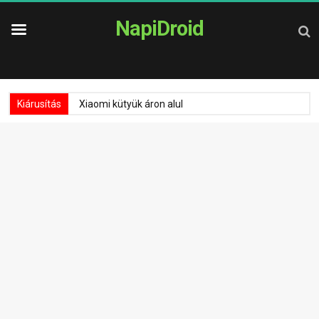
NapiDroid
Kiárusítás
Xiaomi kütyük áron alul