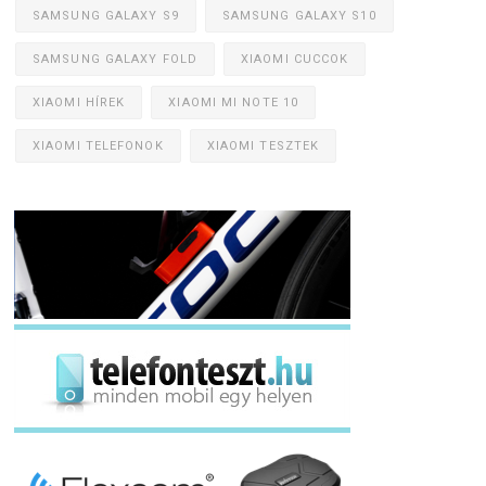
SAMSUNG GALAXY S9
SAMSUNG GALAXY S10
SAMSUNG GALAXY FOLD
XIAOMI CUCCOK
XIAOMI HÍREK
XIAOMI MI NOTE 10
XIAOMI TELEFONOK
XIAOMI TESZTEK