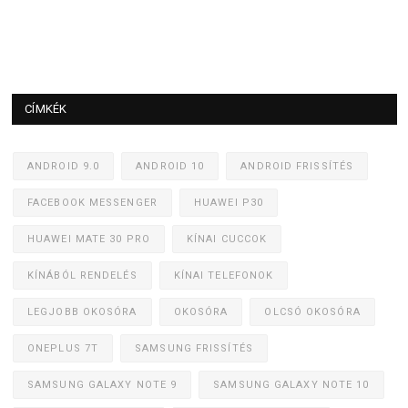
CÍMKÉK
ANDROID 9.0
ANDROID 10
ANDROID FRISSÍTÉS
FACEBOOK MESSENGER
HUAWEI P30
HUAWEI MATE 30 PRO
KÍNAI CUCCOK
KÍNÁBÓL RENDELÉS
KÍNAI TELEFONOK
LEGJOBB OKOSÓRA
OKOSÓRA
OLCSÓ OKOSÓRA
ONEPLUS 7T
SAMSUNG FRISSÍTÉS
SAMSUNG GALAXY NOTE 9
SAMSUNG GALAXY NOTE 10