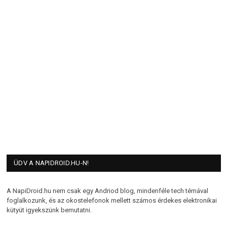
ÜDV A NAPIDROID.HU-N!
A NapiDroid.hu nem csak egy Andriod blog, mindenféle tech témával
foglalkozunk, és az okostelefonok mellett számos érdekes elektronikai
kütyüt igyekszünk bemutatni.