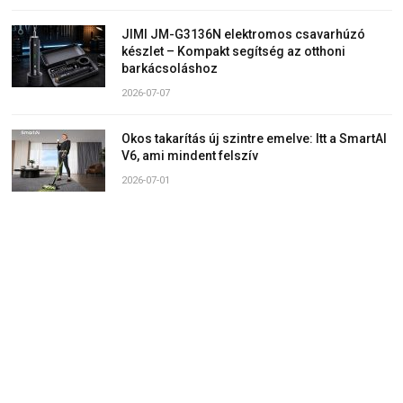
JIMI JM-G3136N elektromos csavarhúzó
készlet – Kompakt segítség az otthoni
barkácsoláshoz
2026-07-07
Okos takarítás új szintre emelve: Itt a SmartAI
V6, ami mindent felszív
2026-07-01