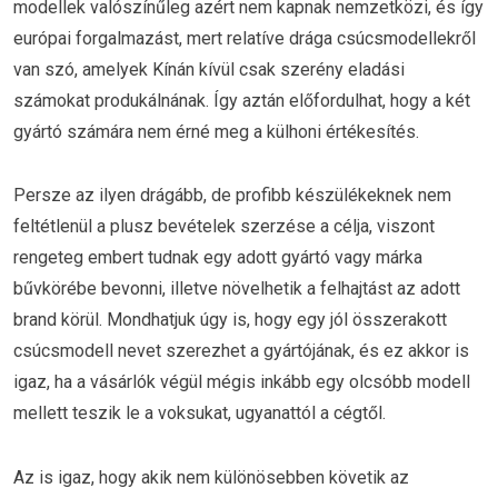
modellek valószínűleg azért nem kapnak nemzetközi, és így
európai forgalmazást, mert relatíve drága csúcsmodellekről
van szó, amelyek Kínán kívül csak szerény eladási
számokat produkálnának. Így aztán előfordulhat, hogy a két
gyártó számára nem érné meg a külhoni értékesítés.
Persze az ilyen drágább, de profibb készülékeknek nem
feltétlenül a plusz bevételek szerzése a célja, viszont
rengeteg embert tudnak egy adott gyártó vagy márka
bűvkörébe bevonni, illetve növelhetik a felhajtást az adott
brand körül. Mondhatjuk úgy is, hogy egy jól összerakott
csúcsmodell nevet szerezhet a gyártójának, és ez akkor is
igaz, ha a vásárlók végül mégis inkább egy olcsóbb modell
mellett teszik le a voksukat, ugyanattól a cégtől.
Az is igaz, hogy akik nem különösebben követik az