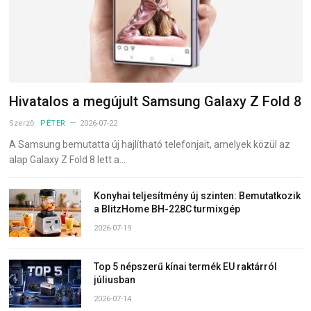
Hivatalos a megújult Samsung Galaxy Z Fold 8
Szerző:
PÉTER
2026-07-22
A Samsung bemutatta új hajlítható telefonjait, amelyek közül az
alap Galaxy Z Fold 8 lett a…
Konyhai teljesítmény új szinten: Bemutatkozik
a BlitzHome BH-228C turmixgép
2026-07-19
Top 5 népszerű kínai termék EU raktárról
júliusban
2026-07-14