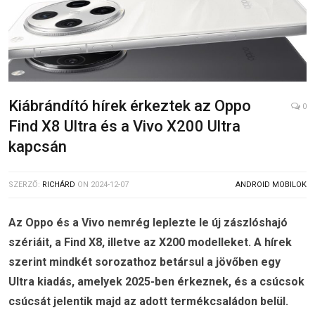
Kiábrándító hírek érkeztek az Oppo
0
Find X8 Ultra és a Vivo X200 Ultra
kapcsán
SZERZŐ:
RICHÁRD
ON
2024-12-07
ANDROID MOBILOK
Az Oppo és a Vivo nemrég leplezte le új zászlóshajó
szériáit, a Find X8, illetve az X200 modelleket. A hírek
szerint mindkét sorozathoz betársul a jövőben egy
Ultra kiadás, amelyek 2025-ben érkeznek, és a csúcsok
csúcsát jelentik majd az adott termékcsaládon belül.