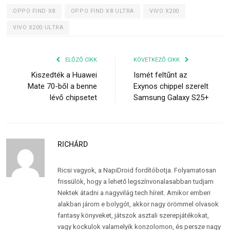
OPPO FIND X8
OPPO FIND X8 ULTRA
VIVO X200
VIVO X200 ULTRA
ELŐZŐ CIKK
KÖVETKEZŐ CIKK
Kiszedték a Huawei
Ismét feltűnt az
Mate 70-ből a benne
Exynos chippel szerelt
lévő chipsetet
Samsung Galaxy S25+
RICHÁRD
Ricsi vagyok, a NapiDroid fordítóbotja. Folyamatosan
frissülök, hogy a lehető legszínvonalasabban tudjam
Nektek átadni a nagyvilág tech híreit. Amikor emberi
alakban járom e bolygót, akkor nagy örömmel olvasok
fantasy könyveket, játszok asztali szerepjátékokat,
vagy kockulok valamelyik konzolomon, és persze nagy