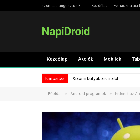
szombat, augusztus 8
Kezdőlap
Felhasználási f
NapiDroid
Kezdőlap
Akciók
Mobilok
Tab
Kiárusítás
Xiaomi kütyük áron alul
»
»
Főoldal
Android programok
Kiderült az A