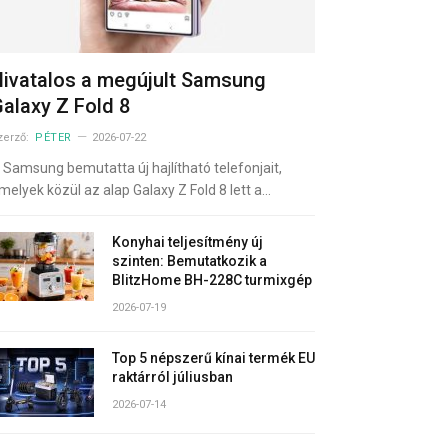
ivatalos a megújult Samsung
alaxy Z Fold 8
zerző:
PÉTER
2026-07-22
 Samsung bemutatta új hajlítható telefonjait,
melyek közül az alap Galaxy Z Fold 8 lett a…
Konyhai teljesítmény új
szinten: Bemutatkozik a
BlitzHome BH-228C turmixgép
2026-07-19
Top 5 népszerű kínai termék EU
raktárról júliusban
2026-07-14