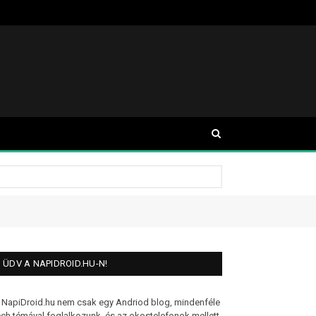
ÜDV A NAPIDROID.HU-N!
 NapiDroid.hu nem csak egy Andriod blog, mindenféle
ech témával foglalkozunk, és az okostelefonok mellett