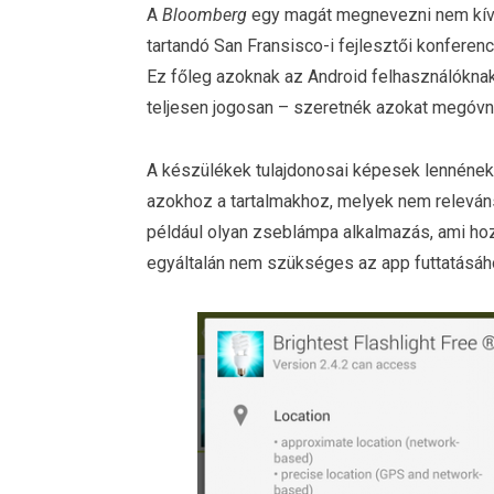
A
Bloomberg
egy magát megnevezni nem kíván
tartandó San Fransisco-i fejlesztői konferen
Ez főleg azoknak az Android felhasználóknak le
teljesen jogosan – szeretnék azokat megóvni
A készülékek tulajdonosai képesek lennének k
azokhoz a tartalmakhoz, melyek nem relevá
például olyan zseblámpa alkalmazás, ami hoz
egyáltalán nem szükséges az app futtatásáho