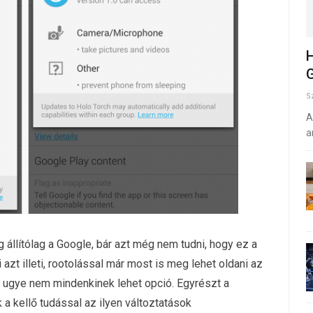
H
G
S
A
a
 állítólag a Google, bár azt még nem tudni, hogy ez a
azt illeti, rootolással már most is meg lehet oldani az
ugye nem mindenkinek lehet opció. Egyrészt a
a kellő tudással az ilyen változtatások