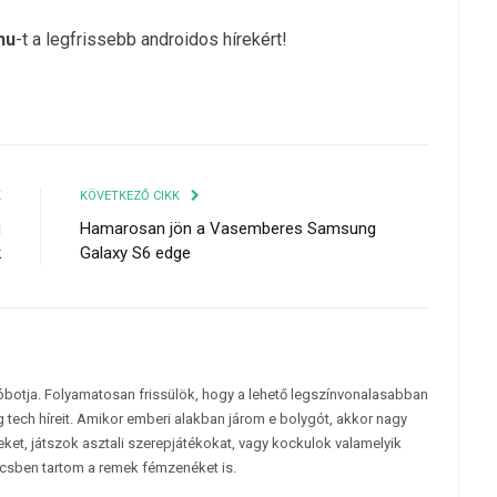
hu
-t a legfrissebb androidos hírekért!
K
KÖVETKEZŐ CIKK
ú
Hamarosan jön a Vasemberes Samsung
k
Galaxy S6 edge
tóbotja. Folyamatosan frissülök, hogy a lehető legszínvonalasabban
 tech híreit. Amikor emberi alakban járom e bolygót, akkor nagy
et, játszok asztali szerepjátékokat, vagy kockulok valamelyik
csben tartom a remek fémzenéket is.