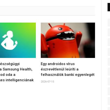
gészségügyi
Egy androidos vírus
 a Samsung Health,
észrevétlenül leüríti a
od oda a
felhasználók banki egyenlegét
es intelligenciának
2026-07-15