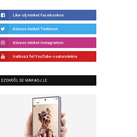
Like-olj minket Facebookon
Kövess minket Twitteren
Kövess minket Instagramon
Iratkozz fel YouTube-csatornánkra
EZEKRŐL SE MARADJ LE