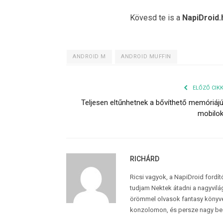
Kövesd te is a
NapiDroid.
ANDROID M
ANDROID MUFFIN
ELŐZŐ CIK
Teljesen eltűnhetnek a bővíthető memóriáj
mobilo
RICHÁRD
Ricsi vagyok, a NapiDroid fordí
tudjam Nektek átadni a nagyvilág
örömmel olvasok fantasy könyvek
konzolomon, és persze nagy be