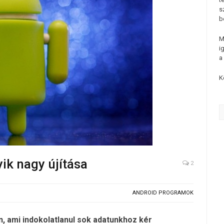
s
b
M
i
a
K
ik nagy újítása
2
ANDROID PROGRAMOK
, ami indokolatlanul sok adatunkhoz kér