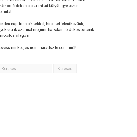
zámos érdekes elektronikai kütyüt igyekszünk
emutatni.
inden nap friss cikkekkel, hírekkel jelentkezünk,
gyekszünk azonnal megírni, ha valami érdekes történik
 mobilos világban.
övess minket, és nem maradsz le semmiről!