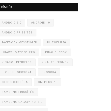
CÍMKÉK
ANDROID 9.0
ANDROID 10
ANDROID FRISSÍTÉS
FACEBOOK MESSENGER
HUAWEI P30
HUAWEI MATE 30 PRO
KÍNAI CUCCOK
KÍNÁBÓL RENDELÉS
KÍNAI TELEFONOK
LEGJOBB OKOSÓRA
OKOSÓRA
OLCSÓ OKOSÓRA
ONEPLUS 7T
SAMSUNG FRISSÍTÉS
SAMSUNG GALAXY NOTE 9