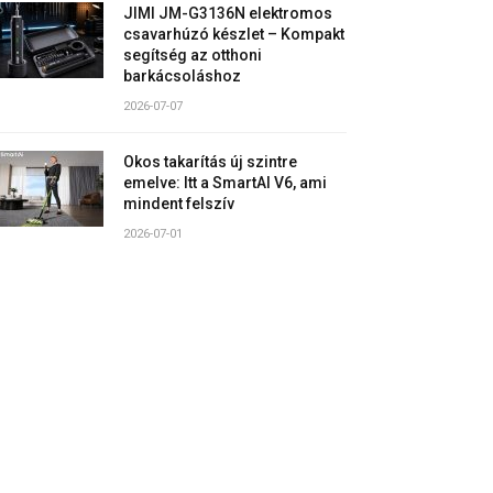
JIMI JM-G3136N elektromos
csavarhúzó készlet – Kompakt
segítség az otthoni
barkácsoláshoz
2026-07-07
Okos takarítás új szintre
emelve: Itt a SmartAI V6, ami
mindent felszív
2026-07-01