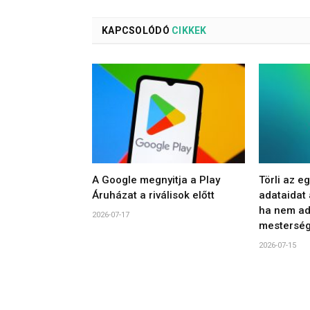
KAPCSOLÓDÓ
CIKKEK
A Google megnyitja a Play
Törli az e
Áruházat a riválisok előtt
adataidat
ha nem ad
2026-07-17
mesterség
2026-07-15