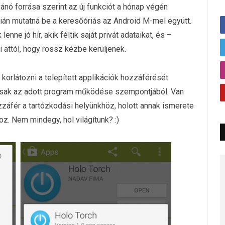
ó forrása szerint az új funkciót a hónap végén
cián mutatná be a keresőóriás az Android M-mel együtt.
nne jó hír, akik féltik saját privát adataikat, és –
 attól, hogy rossz kézbe kerüljenek.
orlátozni a telepített applikációk hozzáférését
nsak az adott program működése szempontjából. Van
záfér a tartózkodási helyünkhöz, holott annak ismerete
z. Nem mindegy, hol világítunk? :)