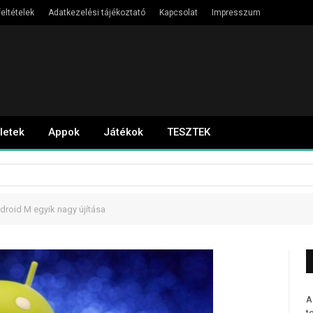
eltételek
Adatkezelési tájékoztató
Kapcsolat
Impresszum
letek
Appok
Játékok
TESZTEK
ndroid M egyik nagy újítása
A
t