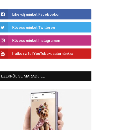
Like-olj minket Facebookon
Kövess minket Twitteren
Kövess minket Instagramon
Iratkozz fel YouTube-csatornánkra
EZEKRŐL SE MARADJ LE