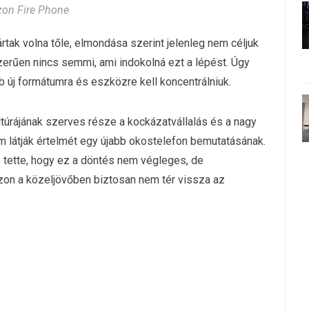
on Fire Phone
rtak volna tőle, elmondása szerint jelenleg nem céljuk
zerűen nincs semmi, ami indokolná ezt a lépést. Úgy
új formátumra és eszközre kell koncentrálniuk.
túrájának szerves része a kockázatvállalás és a nagy
m látják értelmét egy újabb okostelefon bemutatásának.
 tette, hogy ez a döntés nem végleges, de
zon a közeljövőben biztosan nem tér vissza az