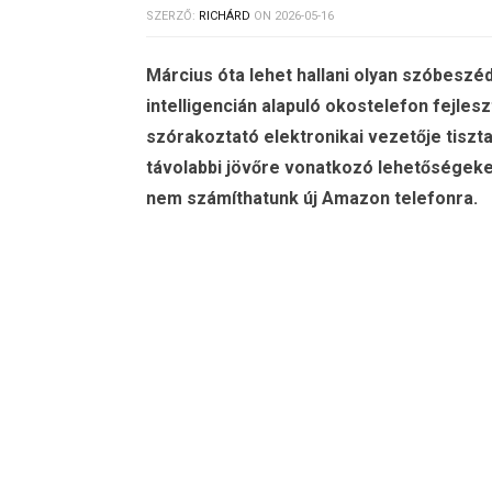
SZERZŐ:
RICHÁRD
ON
2026-05-16
Március óta lehet hallani olyan szóbes
intelligencián alapuló okostelefon fejles
szórakoztató elektronikai vezetője tiszta 
távolabbi jövőre vonatkozó lehetőségeket
nem számíthatunk új Amazon telefonra.