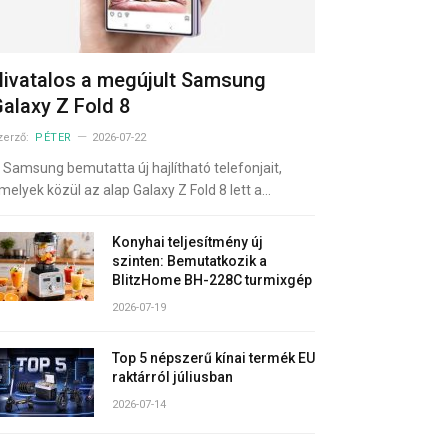
ivatalos a megújult Samsung
alaxy Z Fold 8
zerző:
PÉTER
2026-07-22
 Samsung bemutatta új hajlítható telefonjait,
melyek közül az alap Galaxy Z Fold 8 lett a…
Konyhai teljesítmény új
szinten: Bemutatkozik a
BlitzHome BH-228C turmixgép
2026-07-19
Top 5 népszerű kínai termék EU
raktárról júliusban
2026-07-14