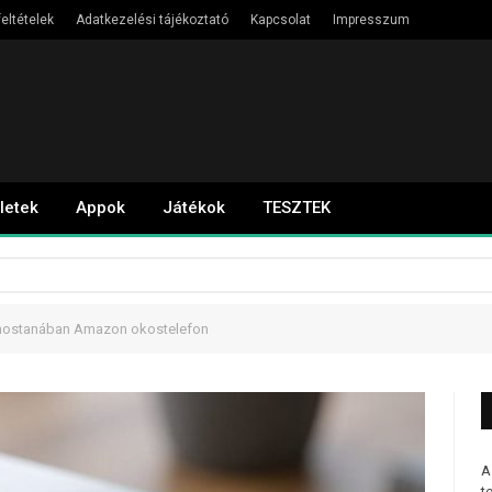
eltételek
Adatkezelési tájékoztató
Kapcsolat
Impresszum
letek
Appok
Játékok
TESZTEK
e mostanában Amazon okostelefon
A
t