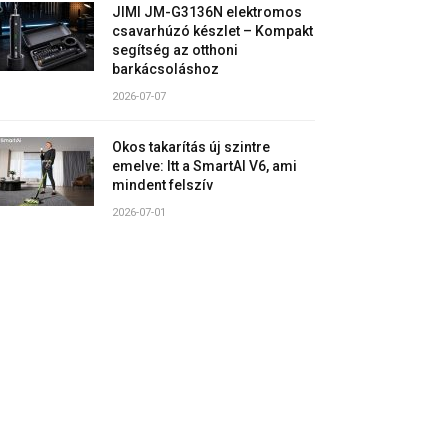
JIMI JM-G3136N elektromos
csavarhúzó készlet – Kompakt
segítség az otthoni
barkácsoláshoz
2026-07-07
Okos takarítás új szintre
emelve: Itt a SmartAI V6, ami
mindent felszív
2026-07-01