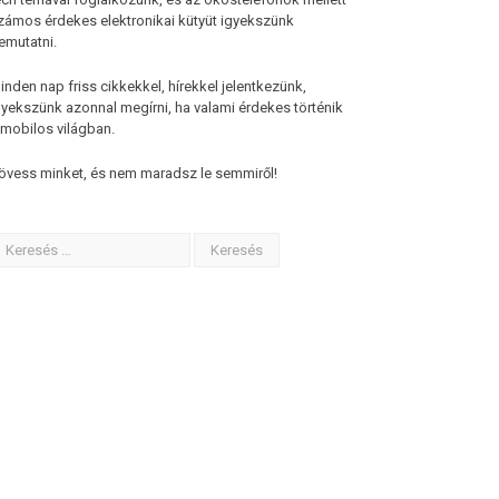
zámos érdekes elektronikai kütyüt igyekszünk
emutatni.
inden nap friss cikkekkel, hírekkel jelentkezünk,
gyekszünk azonnal megírni, ha valami érdekes történik
 mobilos világban.
övess minket, és nem maradsz le semmiről!