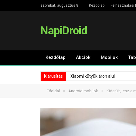
szombat, augusztus 8
Kezdőlap
Felhasználási f
NapiDroid
Kezdőlap
Akciók
Mobilok
Tab
Kiárusítás
Xiaomi kütyük áron alul
»
»
Főoldal
Android mobilok
Kiderült, lesz-