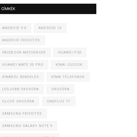
CÍMKÉK
ANDROID 9.0
ANDROID 10
ANDROID FRISSÍTÉS
FACEBOOK MESSENGER
HUAWEI P30
HUAWEI MATE 30 PRO
KÍNAI CUCCOK
KÍNÁBÓL RENDELÉS
KÍNAI TELEFONOK
LEGJOBB OKOSÓRA
OKOSÓRA
OLCSÓ OKOSÓRA
ONEPLUS 7T
SAMSUNG FRISSÍTÉS
SAMSUNG GALAXY NOTE 9