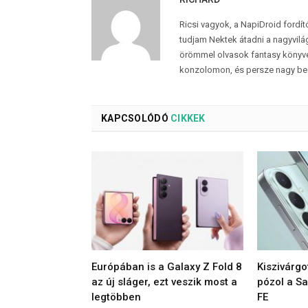
Ricsi vagyok, a NapiDroid fordí
tudjam Nektek átadni a nagyvilág
örömmel olvasok fantasy könyvek
konzolomon, és persze nagy be
KAPCSOLÓDÓ
CIKKEK
Európában is a Galaxy Z Fold 8
Kiszivárgo
az új sláger, ezt veszik most a
pózol a S
legtöbben
FE