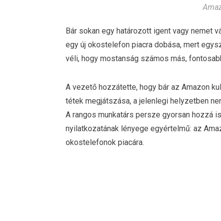
Amaz
Bár sokan egy határozott igent vagy nemet vá
egy új okostelefon piacra dobása, mert egys
véli, hogy mostanság számos más, fontosabb 
A vezető hozzátette, hogy bár az Amazon kul
tétek megjátszása, a jelenlegi helyzetben ne
A rangos munkatárs persze gyorsan hozzá is
nyilatkozatának lényege egyértelmű: az Ama
okostelefonok piacára.