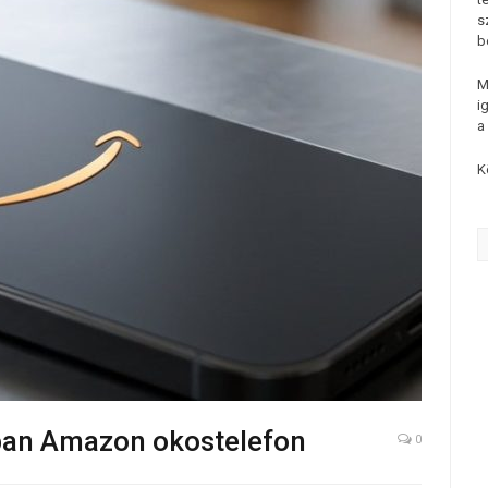
s
b
M
i
a
K
ában Amazon okostelefon
0