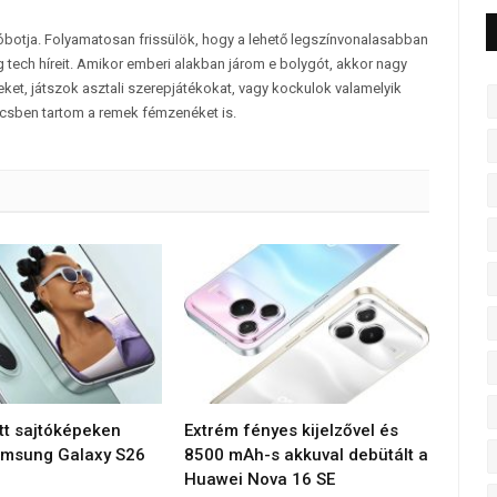
tóbotja. Folyamatosan frissülök, hogy a lehető legszínvonalasabban
 tech híreit. Amikor emberi alakban járom e bolygót, akkor nagy
et, játszok asztali szerepjátékokat, vagy kockulok valamelyik
csben tartom a remek fémzenéket is.
tt sajtóképeken
Extrém fényes kijelzővel és
amsung Galaxy S26
8500 mAh-s akkuval debütált a
Huawei Nova 16 SE