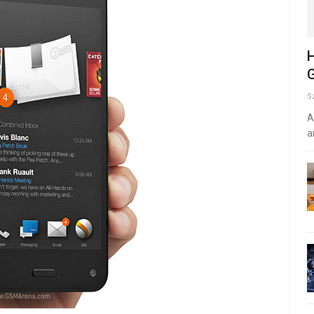
H
G
S
A
a