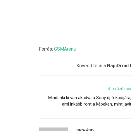
Forrás:
GSMArena
Kövesd te is a
NapiDroid.
ELŐZŐ CIK
Mindenki ki van akadva a Sony új fukciójára
ami inkább ront a képeken, mint javí
RICHÁRD