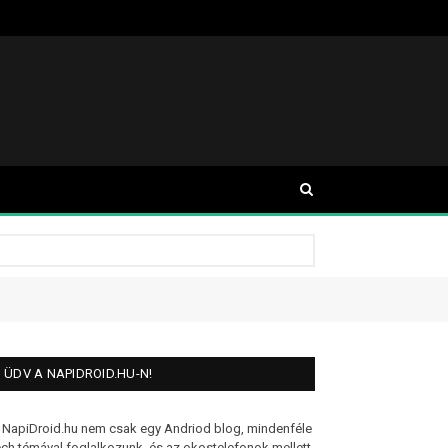
ÜDV A NAPIDROID.HU-N!
 NapiDroid.hu nem csak egy Andriod blog, mindenféle
ech témával foglalkozunk, és az okostelefonok mellett