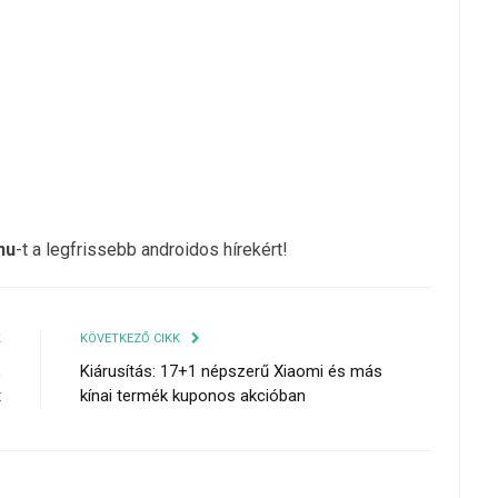
hu
-t a legfrissebb androidos hírekért!
K
KÖVETKEZŐ CIKK
,
Kiárusítás: 17+1 népszerű Xiaomi és más
t
kínai termék kuponos akcióban