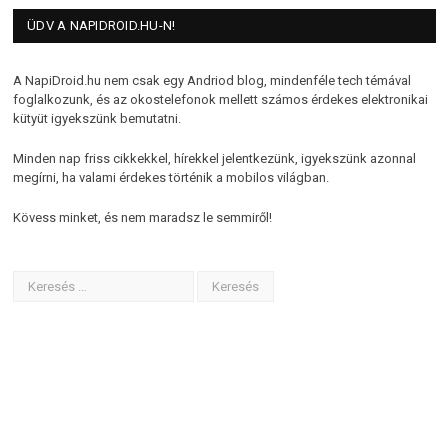
ÜDV A NAPIDROID.HU-N!
A NapiDroid.hu nem csak egy Andriod blog, mindenféle tech témával
foglalkozunk, és az okostelefonok mellett számos érdekes elektronikai
kütyüt igyekszünk bemutatni.
Minden nap friss cikkekkel, hírekkel jelentkezünk, igyekszünk azonnal
megírni, ha valami érdekes történik a mobilos világban.
Kövess minket, és nem maradsz le semmiről!