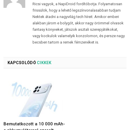
Ricsi vagyok, a NapiDroid fordítóbotja. Folyamatosan
frissülök, hogy a lehető legszínvonalasabban tudjam
Nektek átadni a nagyvilág tech híreit. Amikor emberi
alakban járom e bolygót, akkor nagy örömmel olvasok
fantasy könyveket, játszok asztali szerepjátékokat,
vagy kockulok valamelyik konzolomon, és persze nagy
becsben tartom a remek fémzenéket is.
KAPCSOLÓDÓ
CIKKEK
Bemutatkozott a 10 000 mAh-