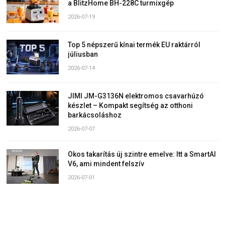
a BlitzHome BH-228C turmixgép
2026-07-19
Top 5 népszerű kínai termék EU raktárról
júliusban
2026-07-14
JIMI JM-G3136N elektromos csavarhúzó
készlet – Kompakt segítség az otthoni
barkácsoláshoz
2026-07-07
Okos takarítás új szintre emelve: Itt a SmartAI
V6, ami mindent felszív
2026-07-01