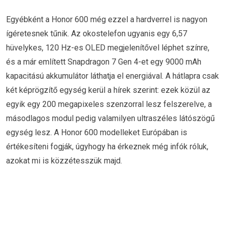
Egyébként a Honor 600 még ezzel a hardverrel is nagyon
ígéretesnek tűnik. Az okostelefon ugyanis egy 6,57
hüvelykes, 120 Hz-es OLED megjelenítővel léphet színre,
és a már említett Snapdragon 7 Gen 4-et egy 9000 mAh
kapacitású akkumulátor láthatja el energiával. A hátlapra csak
két képrögzítő egység kerül a hírek szerint: ezek közül az
egyik egy 200 megapixeles szenzorral lesz felszerelve, a
másodlagos modul pedig valamilyen ultraszéles látószögű
egység lesz. A Honor 600 modelleket Európában is
értékesíteni fogják, úgyhogy ha érkeznek még infók róluk,
azokat mi is közzétesszük majd.