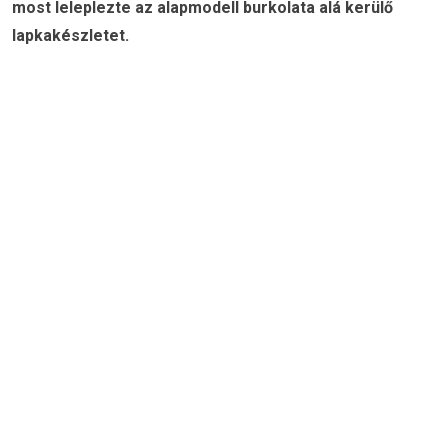
most leleplezte az alapmodell burkolata alá kerülő
lapkakészletet.