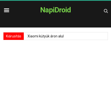
NapiDroid
Kiárusítás
Xiaomi kütyük áron alul