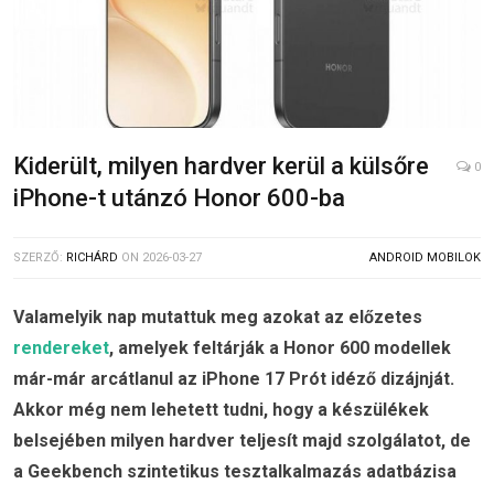
Kiderült, milyen hardver kerül a külsőre
0
iPhone-t utánzó Honor 600-ba
SZERZŐ:
RICHÁRD
ON
2026-03-27
ANDROID MOBILOK
Valamelyik nap mutattuk meg azokat az előzetes
rendereket
, amelyek feltárják a Honor 600 modellek
már-már arcátlanul az iPhone 17 Prót idéző dizájnját.
Akkor még nem lehetett tudni, hogy a készülékek
belsejében milyen hardver teljesít majd szolgálatot, de
a Geekbench szintetikus tesztalkalmazás adatbázisa