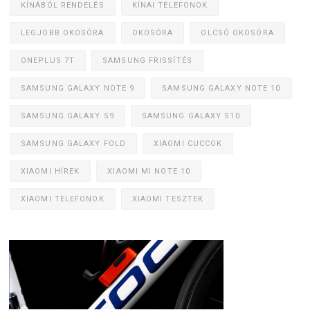
KÍNÁBÓL RENDELÉS
KÍNAI TELEFONOK
LEGJOBB OKOSÓRA
OKOSÓRA
OLCSÓ OKOSÓRA
ONEPLUS 7T
SAMSUNG FRISSÍTÉS
SAMSUNG GALAXY NOTE 9
SAMSUNG GALAXY NOTE 10
SAMSUNG GALAXY S9
SAMSUNG GALAXY S10
SAMSUNG GALAXY FOLD
XIAOMI CUCCOK
XIAOMI HÍREK
XIAOMI MI NOTE 10
XIAOMI TELEFONOK
XIAOMI TESZTEK