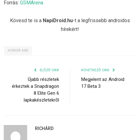
Forrás:
GSMArena
Kövesd te is a
NapiDroid.hu
-t a legfrissebb androidos
hírekért!
HONOR 600
ELŐZŐ CIKK
KÖVETKEZŐ CIKK
Újabb részletek
Megjelent az Android
érkeztek a Snapdragon
17 Beta 3
8 Elite Gen 6
lapkakészletekről
RICHÁRD