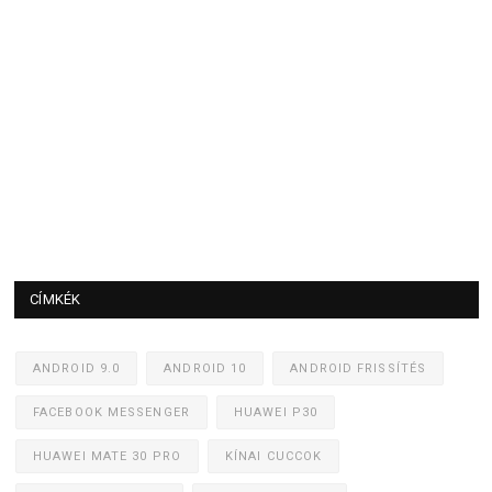
CÍMKÉK
ANDROID 9.0
ANDROID 10
ANDROID FRISSÍTÉS
FACEBOOK MESSENGER
HUAWEI P30
HUAWEI MATE 30 PRO
KÍNAI CUCCOK