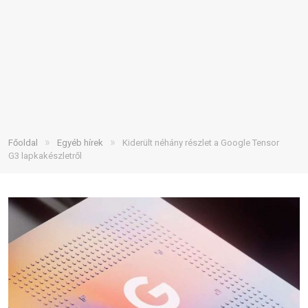
»
»
Főoldal
Egyéb hírek
Kiderült néhány részlet a Google Tensor
G3 lapkakészletről