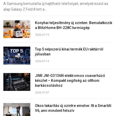
A Samsung bemutatta új hajlítható telefonjait, amelyek közül az
alap Galaxy Z Fold 8 lett a…
Konyhai teljesítmény új szinten: Bemutatkozik
a BlitzHome BH-228C turmixgép
2026-07-19
Top 5 népszerű kínai termék EU raktárról
júliusban
2026-07-14
JIMI JM-G3136N elektromos csavarhúzó
készlet – Kompakt segítség az otthoni
barkácsoláshoz
2026-07-07
Okos takarítás új szintre emelve: Itt a SmartAI
V6, ami mindent felszív