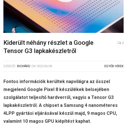
Kiderült néhány részlet a Google
0
Tensor G3 lapkakészletről
SZERZŐ:
RICHÁRD
ON
2023-06-08
EGYÉB HÍREK
Fontos információk kerültek napvilágra az ősszel
megjelenő Google Pixel 8 készülékek belsejében
szolgálatot teljesítő hardverről, vagyis a Tensor G3
lapkakészletről. A chipset a Samsung 4 nanométeres
4LPP gyártási eljárásával készül majd, 9 magos CPU,
valamint 10 magos GPU kiépítést kaphat.