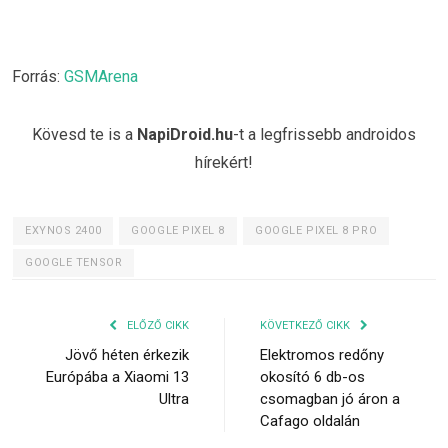
Forrás:
GSMArena
Kövesd te is a
NapiDroid.hu
-t a legfrissebb androidos
hírekért!
EXYNOS 2400
GOOGLE PIXEL 8
GOOGLE PIXEL 8 PRO
GOOGLE TENSOR
ELŐZŐ CIKK
KÖVETKEZŐ CIKK
Jövő héten érkezik
Elektromos redőny
Európába a Xiaomi 13
okosító 6 db-os
Ultra
csomagban jó áron a
Cafago oldalán