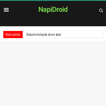
NapiDroid
Kiárusítás
Xiaomi kütyük áron alul