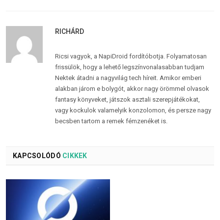
RICHÁRD
Ricsi vagyok, a NapiDroid fordítóbotja. Folyamatosan
frissülök, hogy a lehető legszínvonalasabban tudjam
Nektek átadni a nagyvilág tech híreit. Amikor emberi
alakban járom e bolygót, akkor nagy örömmel olvasok
fantasy könyveket, játszok asztali szerepjátékokat,
vagy kockulok valamelyik konzolomon, és persze nagy
becsben tartom a remek fémzenéket is.
KAPCSOLÓDÓ
CIKKEK