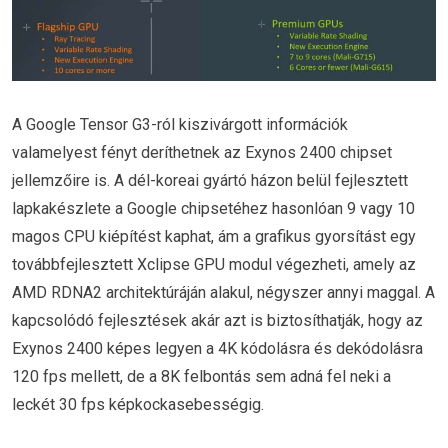
A Google Tensor G3-ról kiszivárgott információk
valamelyest fényt deríthetnek az Exynos 2400 chipset
jellemzőire is. A dél-koreai gyártó házon belül fejlesztett
lapkakészlete a Google chipsetéhez hasonlóan 9 vagy 10
magos CPU kiépítést kaphat, ám a grafikus gyorsítást egy
továbbfejlesztett Xclipse GPU modul végezheti, amely az
AMD RDNA2 architektúráján alakul, négyszer annyi maggal. A
kapcsolódó fejlesztések akár azt is biztosíthatják, hogy az
Exynos 2400 képes legyen a 4K kódolásra és dekódolásra
120 fps mellett, de a 8K felbontás sem adná fel neki a
leckét 30 fps képkockasebességig.