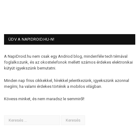
ÜDV A NAPIDROID.HU-N!
A NapiDroid.hu nem csak egy Andriod blog, mindenféle tech témával
foglalkozunk, és az okostelefonok mellett számos érdekes elektronikai
kütyüt igyekszünk bemutatni.
Minden nap friss cikkekkel, hírekkel jelentkezünk, igyekszünk azonnal
megírni, ha valami érdekes történik a mobilos világban.
Kövess minket, és nem maradsz le semmiről!