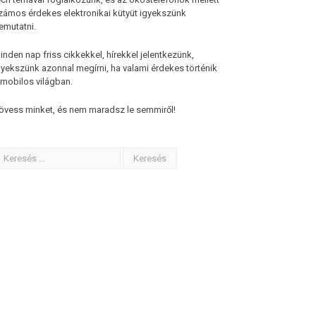
zámos érdekes elektronikai kütyüt igyekszünk
emutatni.
inden nap friss cikkekkel, hírekkel jelentkezünk,
gyekszünk azonnal megírni, ha valami érdekes történik
 mobilos világban.
övess minket, és nem maradsz le semmiről!