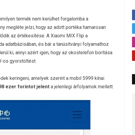
mmilyen termék nem kerülhet forgalomba a
ány megléte jelzi, hogy az adott portéka hamarosan
ődik az értékesítése. A Xiaomi MIX Flip a
da adatbázisában, és bár a tanúsítványi folyamathoz
ül ki, annyi azért igen, hogy az okostelefon borítása
W-os gyorstöltést.
ek keringeni, amelyek szerint a mobil 5999 kínai
98 ezer forintot jelent
a jelenlegi árfolyamok mellett.