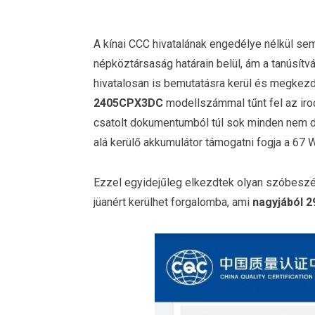
A kínai CCC hivatalának engedélye nélkül se
népköztársaság határain belül, ám a tanúsítv
hivatalosan is bemutatásra kerül és megkezd
2405CPX3DC
modellszámmal tűnt fel az iro
csatolt dokumentumból túl sok minden nem der
alá kerülő akkumulátor támogatni fogja a 67 
Ezzel egyidejűleg elkezdtek olyan szóbeszéd
jüanért kerülhet forgalomba, ami
nagyjából 2