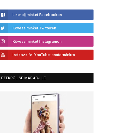
Like-olj minket Facebookon
Kövess minket Twitteren
Kövess minket Instagramon
Iratkozz fel YouTube-csatornánkra
EZEKRŐL SE MARADJ LE