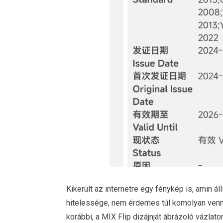
Kikerült az internetre egy fénykép is, amin ál
hitelessége, nem érdemes túl komolyan venn
korábbi, a MIX Flip dizájnját ábrázoló vázlato