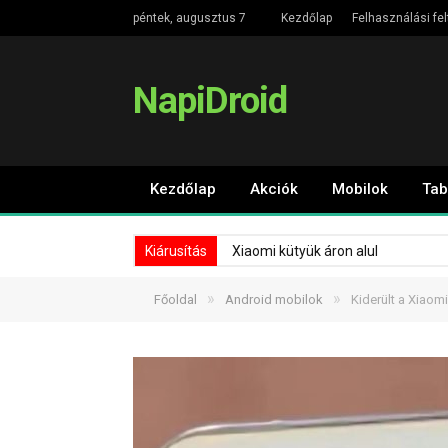
péntek, augusztus 7
Kezdőlap
Felhasználási fel
NapiDroid
Kezdőlap
Akciók
Mobilok
Tab
Kiárusítás
Xiaomi kütyük áron alul
»
»
Főoldal
Android mobilok
Kiderült a Xiaomi