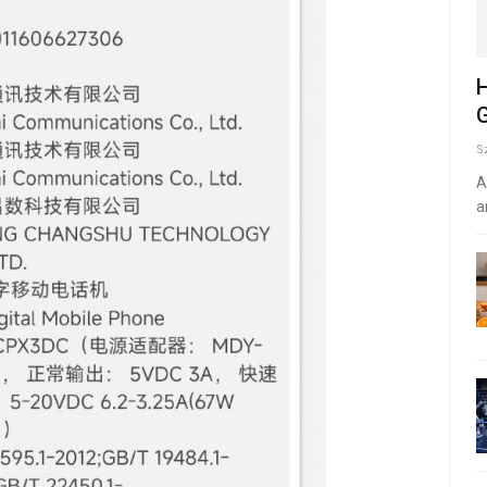
H
G
S
A
a