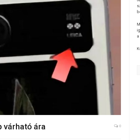
s
b
M
i
a
K
p várható ára
0