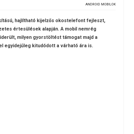
ANDROID MOBILOK
ítású, hajlítható kijelzős okostelefont fejleszt,
zetes értesülések alapján. A mobil nemrég
kiderült, milyen gyorstöltést támogat majd a
l egyidejűleg kitudódott a várható ára is.