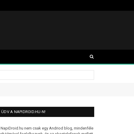
ÜDV A NAPIDROID.HU-N!
 NapiDroid.hu nem csak egy Andriod blog, mindenféle
ech témával foglalkozunk, és az okostelefonok mellett