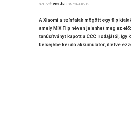
SZERZŐ:
RICHÁRD
ON
2024-05-15
A Xiaomi a színfalak mögött egy flip kialak
amely MIX Flip néven jelenhet meg az elő
tanúsítványt kapott a CCC irodájától, így 
belsejébe kerülő akkumulátor, illetve ezze