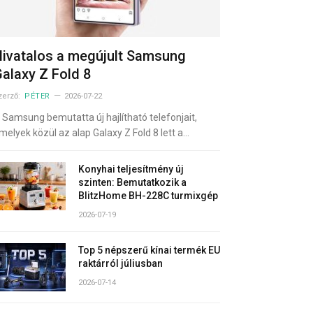
ivatalos a megújult Samsung
alaxy Z Fold 8
zerző:
PÉTER
2026-07-22
 Samsung bemutatta új hajlítható telefonjait,
melyek közül az alap Galaxy Z Fold 8 lett a…
Konyhai teljesítmény új
szinten: Bemutatkozik a
BlitzHome BH-228C turmixgép
2026-07-19
Top 5 népszerű kínai termék EU
raktárról júliusban
2026-07-14