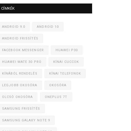
CÍMKÉK
ANDROID 9.0
ANDROID 10
ANDROID FRISSÍTÉS
FACEBOOK MESSENGER
HUAWEI P30
HUAWEI MATE 30 PRO
KÍNAI CUCCOK
KÍNÁBÓL RENDELÉS
KÍNAI TELEFONOK
LEGJOBB OKOSÓRA
OKOSÓRA
OLCSÓ OKOSÓRA
ONEPLUS 7T
SAMSUNG FRISSÍTÉS
SAMSUNG GALAXY NOTE 9