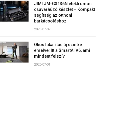
JIMI JM-G3136N elektromos
csavarhúzó készlet – Kompakt
segítség az otthoni
barkácsoláshoz
2026-07-07
Okos takarítás új szintre
emelve: Itt a SmartAI V6, ami
mindent felszív
2026-07-01