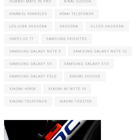
HUAWEI MATE 30 PRO
KÍNAI CUCCOK
KÍNÁBÓL RENDELÉS
KÍNAI TELEFONOK
LEGJOBB OKOSÓRA
OKOSÓRA
OLCSÓ OKOSÓRA
ONEPLUS 7T
SAMSUNG FRISSÍTÉS
SAMSUNG GALAXY NOTE 9
SAMSUNG GALAXY NOTE 10
SAMSUNG GALAXY S9
SAMSUNG GALAXY S10
SAMSUNG GALAXY FOLD
XIAOMI CUCCOK
XIAOMI HÍREK
XIAOMI MI NOTE 10
XIAOMI TELEFONOK
XIAOMI TESZTEK