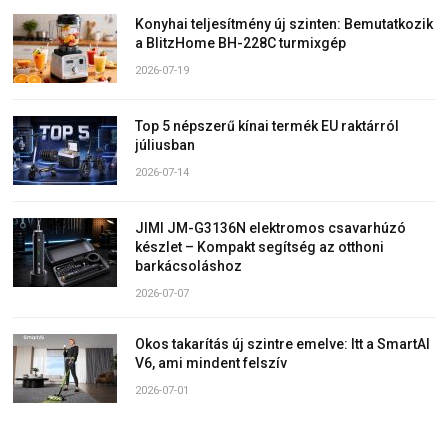
Konyhai teljesítmény új szinten: Bemutatkozik
a BlitzHome BH-228C turmixgép
2026-07-19
Top 5 népszerű kínai termék EU raktárról
júliusban
2026-07-14
JIMI JM-G3136N elektromos csavarhúzó
készlet – Kompakt segítség az otthoni
barkácsoláshoz
2026-07-07
Okos takarítás új szintre emelve: Itt a SmartAI
V6, ami mindent felszív
2026-07-01