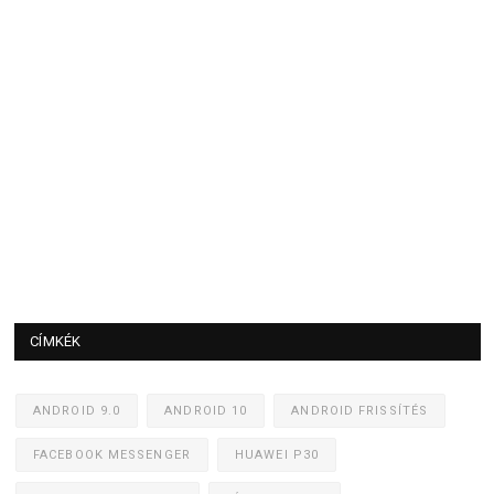
CÍMKÉK
ANDROID 9.0
ANDROID 10
ANDROID FRISSÍTÉS
FACEBOOK MESSENGER
HUAWEI P30