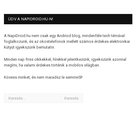
ÜDV A NAPIDROID.HU-N!
A NapiDroid.hu nem csak egy Andriod blog, mindenféle tech témával
foglalkozunk, és az okostelefonok mellett számos érdekes elektronikai
kütyüt igyekszünk bemutatni.
Minden nap friss cikkekkel, hírekkel jelentkezünk, igyekszünk azonnal
megírni, ha valami érdekes történik a mobilos világban.
Kövess minket, és nem maradsz le semmiről!