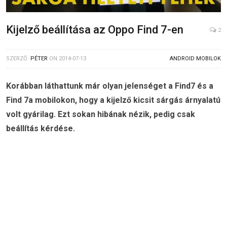
Kijelző beállítása az Oppo Find 7-en
2
SZERZŐ:
PÉTER
ON
2014-07-13
ANDROID MOBILOK
Korábban láthattunk már olyan jelenséget a Find7 és a
Find 7a mobilokon, hogy a kijelző kicsit sárgás árnyalatú
volt gyárilag. Ezt sokan hibának nézik, pedig csak
beállítás kérdése.