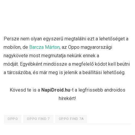
Persze nem olyan egyszerű megtalálni ezt a lehetőséget a
mobilon, de
Barcza Márton
, az Oppo magyarországi
nagykövete most megmutatja nekünk ennek a
módját. Egyébként mindössze a megfelelő kódot kell beütni
a tárcsázóba, és már meg is jelenik a beállítási lehetőség.
Kövesd te is a
NapiDroid.hu
-t a legfrissebb androidos
hírekért!
OPPO
OPPO FIND 7
OPPO FIND 7A