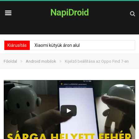
NapiDroid
Kiárusítás
Xiaomi kütyük áron alul
»
»
Főoldal
Android mobilok
Kijelző beállítása az Oppo Find 7-en