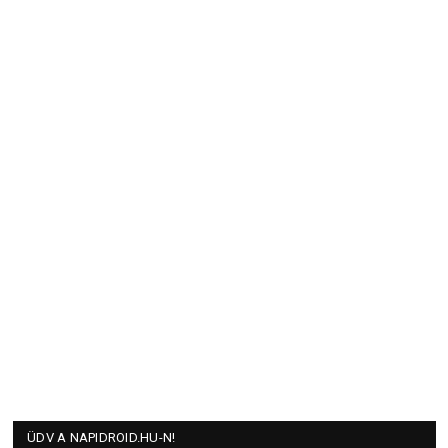
ÜDV A NAPIDROID.HU-N!