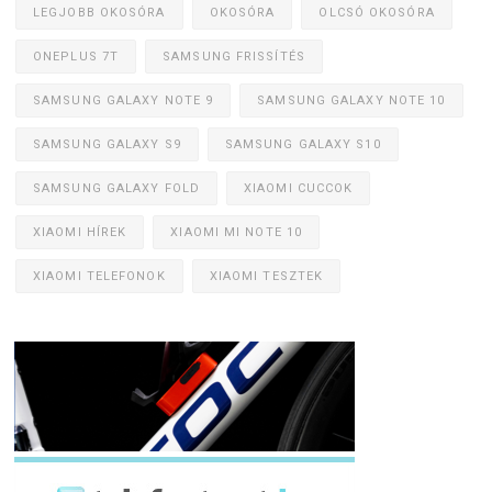
LEGJOBB OKOSÓRA
OKOSÓRA
OLCSÓ OKOSÓRA
ONEPLUS 7T
SAMSUNG FRISSÍTÉS
SAMSUNG GALAXY NOTE 9
SAMSUNG GALAXY NOTE 10
SAMSUNG GALAXY S9
SAMSUNG GALAXY S10
SAMSUNG GALAXY FOLD
XIAOMI CUCCOK
XIAOMI HÍREK
XIAOMI MI NOTE 10
XIAOMI TELEFONOK
XIAOMI TESZTEK