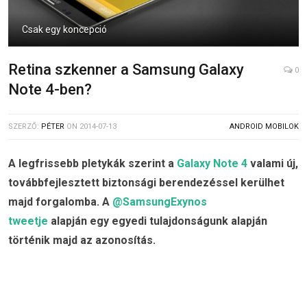
Csak egy koncepció
Retina szkenner a Samsung Galaxy
0
Note 4-ben?
SZERZŐ:
PÉTER
ON
2014-07-13
ANDROID MOBILOK
A legfrissebb pletykák szerint a
Galaxy Note 4
valami új,
továbbfejlesztett biztonsági berendezéssel kerülhet
majd forgalomba. A
@SamsungExynos
tweetje
alapján egy egyedi tulajdonságunk alapján
történik majd az azonosítás.