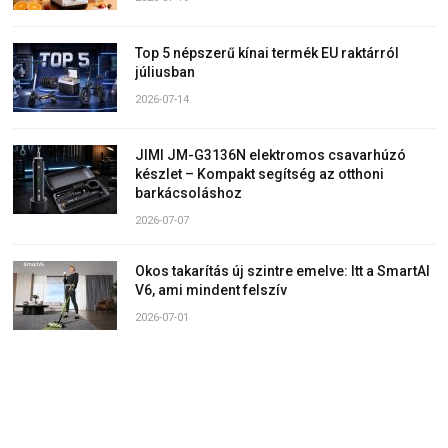
Top 5 népszerű kínai termék EU raktárról
júliusban
2026-07-14
JIMI JM-G3136N elektromos csavarhúzó
készlet – Kompakt segítség az otthoni
barkácsoláshoz
2026-07-07
Okos takarítás új szintre emelve: Itt a SmartAI
V6, ami mindent felszív
2026-07-01