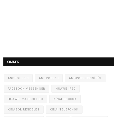
CÍMKÉK
ANDROID 9.0
ANDROID 10
ANDROID FRISSÍTÉS
FACEBOOK MESSENGER
HUAWEI P30
HUAWEI MATE 30 PRO
KÍNAI CUCCOK
KÍNÁBÓL RENDELÉS
KÍNAI TELEFONOK