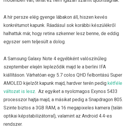
modellben van, tehát ez nem igazán számít újdonságnak.
A hír persze elég gyenge lábakon áll, hiszen kevés
konkrétumot kapunk. Ráadásul sok korábbi készülékről
halhattuk már, hogy retina szkenner lesz benne, de eddig
egyszer sem teljesült a dolog.
A Samsung Galaxy Note 4 egyébként valószínűleg
szeptember elején lepleződik majd le a berlini IFA
kiállításon. Várhatóan egy 5.7 colos QHD felbontású Super
AMOLED kijelzőt kapunk majd, hardver terén pedig
kétféle
változat is lesz
. Az egyiket a nyolcmagos Exynos 5433
processzor hajtja majd, a másikat pedig a Snapdragon 805.
Szinte biztos a 3GB RAM, a 16 megapixeles kamera (talán
optikai képstabilizátorral), valamint az Android 4.4-es
rendszer.