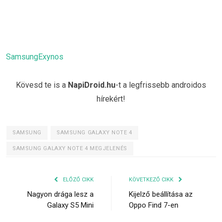
SamsungExynos
Kövesd te is a
NapiDroid.hu
-t a legfrissebb androidos
hírekért!
SAMSUNG
SAMSUNG GALAXY NOTE 4
SAMSUNG GALAXY NOTE 4 MEGJELENÉS
ELŐZŐ CIKK
KÖVETKEZŐ CIKK
Nagyon drága lesz a
Kijelző beállítása az
Galaxy S5 Mini
Oppo Find 7-en