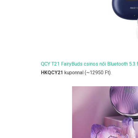
QCY T21 FairyBuds csinos női Bluetooth 5.3 f
HKQCY21
kuponnal (~12950 Ft).