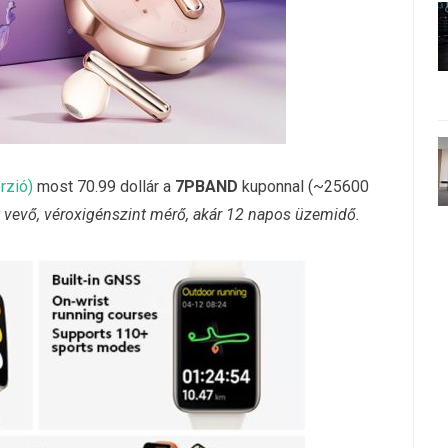
rzió)
most 70.99 dollár a
7PBAND
kuponnal (~25600
 vevő, véroxigénszint mérő, akár 12 napos üzemidő.