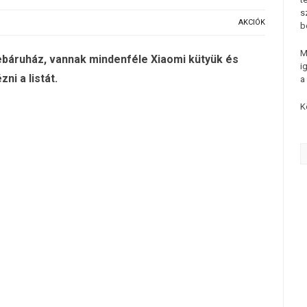
s
AKCIÓK
b
M
ebáruház, vannak mindenféle Xiaomi kütyük és
i
i a listát.
a
K