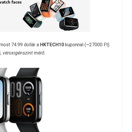
most 74.99 dollár a
HKTECH10
kuponnal (~27000 Ft).
, véroxigénszint mérő.