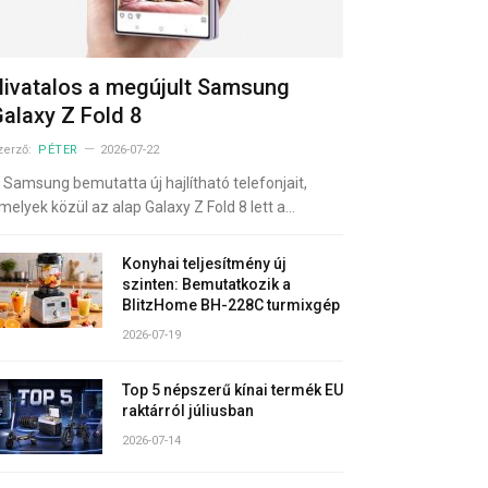
ivatalos a megújult Samsung
alaxy Z Fold 8
zerző:
PÉTER
2026-07-22
 Samsung bemutatta új hajlítható telefonjait,
melyek közül az alap Galaxy Z Fold 8 lett a…
Konyhai teljesítmény új
szinten: Bemutatkozik a
BlitzHome BH-228C turmixgép
2026-07-19
Top 5 népszerű kínai termék EU
raktárról júliusban
2026-07-14