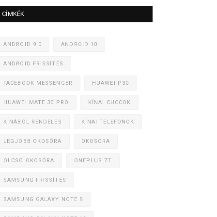
CÍMKÉK
ANDROID 9.0
ANDROID 10
ANDROID FRISSÍTÉS
FACEBOOK MESSENGER
HUAWEI P30
HUAWEI MATE 30 PRO
KÍNAI CUCCOK
KÍNÁBÓL RENDELÉS
KÍNAI TELEFONOK
LEGJOBB OKOSÓRA
OKOSÓRA
OLCSÓ OKOSÓRA
ONEPLUS 7T
SAMSUNG FRISSÍTÉS
SAMSUNG GALAXY NOTE 9