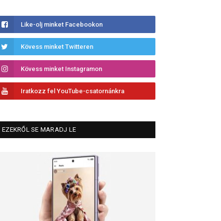
Like-olj minket Facebookon
Kövess minket Twitteren
Kövess minket Instagramon
Iratkozz fel YouTube-csatornánkra
EZEKRŐL SE MARADJ LE