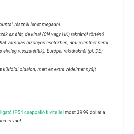
counts” résznél lehet megadni.
ák az áfát, de kínai (CN vagy HK) raktárról történő
lhat vámolás bizonyos esetekben, ami jelenthet némi
s elvileg visszatérítik). Európai raktáraknál (pl. DE)
s
külföldi oldalon, mert ez extra védelmet nyújt
lgató IP54 cseppálló kivitellel
most 39.99 dollár a
en is van!