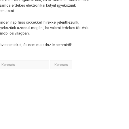
zámos érdekes elektronikai kütyüt igyekszünk
emutatni.
inden nap friss cikkekkel, hírekkel jelentkezünk,
gyekszünk azonnal megírni, ha valami érdekes történik
 mobilos világban.
övess minket, és nem maradsz le semmiről!