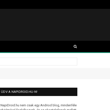
ÜDV A NAPIDROID.HU-N!
 NapiDroid.hu nem csak egy Andriod blog, mindenféle
ech témával foglalkozunk, és az okostelefonok mellett