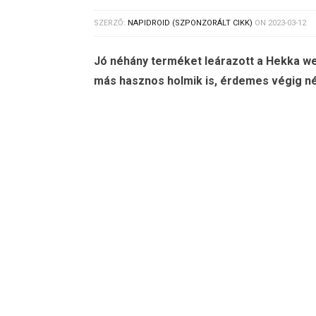
SZERZŐ:
NAPIDROID (SZPONZORÁLT CIKK)
ON
2023-03-12
Jó néhány terméket leárazott a Hekka w
más hasznos holmik is, érdemes végig nézn