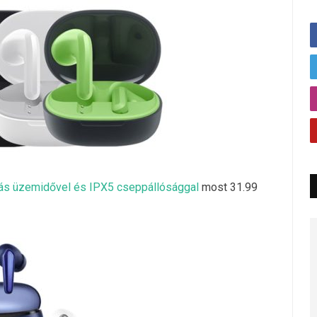
órás üzemidővel és IPX5 cseppállósággal
most 31.99