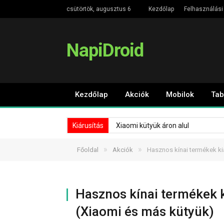
csütörtök, augusztus 6
Kezdőlap
Felhasználási 
NapiDroid
Kezdőlap
Akciók
Mobilok
Tab
Kiárusítás
Xiaomi kütyük áron alul
»
»
Főoldal
Akciók
Hasznos kínai termékek ki
Hasznos kínai termékek k
(Xiaomi és más kütyük)