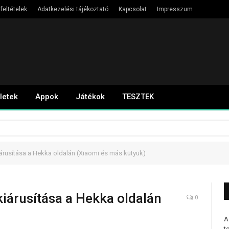
feltételek
Adatkezelési tájékoztató
Kapcsolat
Impresszum
letek
Appok
Játékok
TESZTEK
árusítása a Hekka oldalán (Xiaomi és más kütyük)
iárusítása a Hekka oldalán
0
A
t