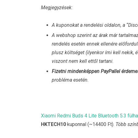
Megjegyzések:
A kuponokat a rendelési oldalon, a “Dis
A webshop szerint az árak már tartalmazz
rendelés esetén ennek ellenére előfordu
plusz költséget (ilyenkor írni kell nekik, é
viszont nem kell ettől tartani.
Fizetni mindenképpen PayPallel érdeme
probléma esetén.
Xiaomi Redmi Buds 4 Lite Bluetooth 5.3 fülhal
HKTECH10
kuponnal (~14400 Ft).
Több színb