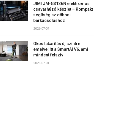
JIMI JM-G3136N elektromos
csavarhúzó készlet – Kompakt
segítség az otthoni
barkácsoláshoz
2026-07-07
Okos takarítás új szintre
emelve: Itt a SmartAI V6, ami
mindent felszív
2026-07-01