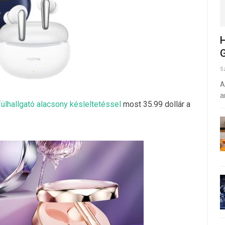
H
G
S
A
a
ülhallgató alacsony késleltetéssel
most 35.99 dollár a