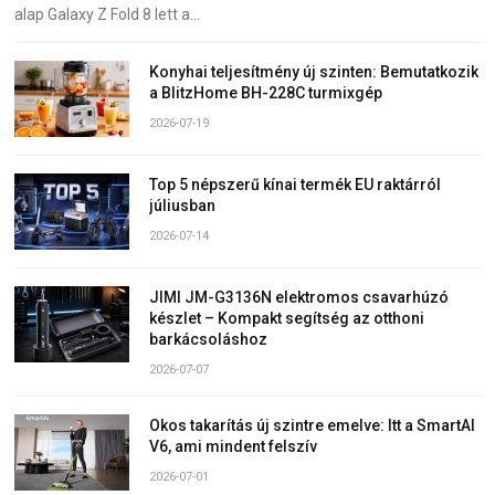
alap Galaxy Z Fold 8 lett a…
Konyhai teljesítmény új szinten: Bemutatkozik
a BlitzHome BH-228C turmixgép
2026-07-19
Top 5 népszerű kínai termék EU raktárról
júliusban
2026-07-14
JIMI JM-G3136N elektromos csavarhúzó
készlet – Kompakt segítség az otthoni
barkácsoláshoz
2026-07-07
Okos takarítás új szintre emelve: Itt a SmartAI
V6, ami mindent felszív
2026-07-01