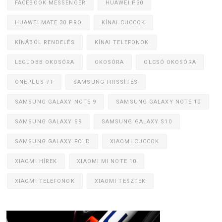
FACEBOOK MESSENGER
HUAWEI P30
HUAWEI MATE 30 PRO
KÍNAI CUCCOK
KÍNÁBÓL RENDELÉS
KÍNAI TELEFONOK
LEGJOBB OKOSÓRA
OKOSÓRA
OLCSÓ OKOSÓRA
ONEPLUS 7T
SAMSUNG FRISSÍTÉS
SAMSUNG GALAXY NOTE 9
SAMSUNG GALAXY NOTE 10
SAMSUNG GALAXY S9
SAMSUNG GALAXY S10
SAMSUNG GALAXY FOLD
XIAOMI CUCCOK
XIAOMI HÍREK
XIAOMI MI NOTE 10
XIAOMI TELEFONOK
XIAOMI TESZTEK