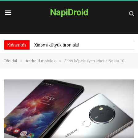
NapiDroid
Kiárusítás
Xiaomi kütyük áron alul
»
»
Főoldal
Android mobilok
Friss képek: ilyen lehet a Nokia 10