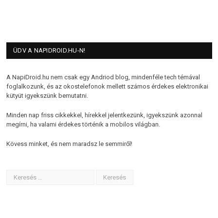
ÜDV A NAPIDROID.HU-N!
A NapiDroid.hu nem csak egy Andriod blog, mindenféle tech témával
foglalkozunk, és az okostelefonok mellett számos érdekes elektronikai
kütyüt igyekszünk bemutatni.
Minden nap friss cikkekkel, hírekkel jelentkezünk, igyekszünk azonnal
megírni, ha valami érdekes történik a mobilos világban.
Kövess minket, és nem maradsz le semmiről!