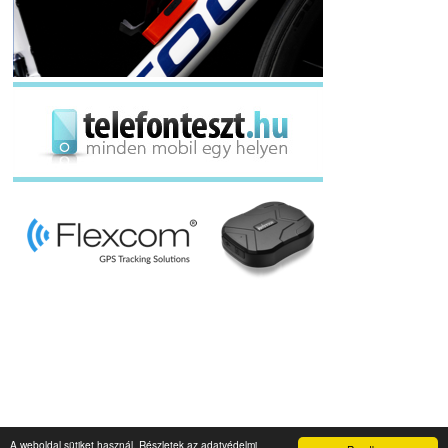
A weboldal sütiket használ. Részletek az adatvédelmi