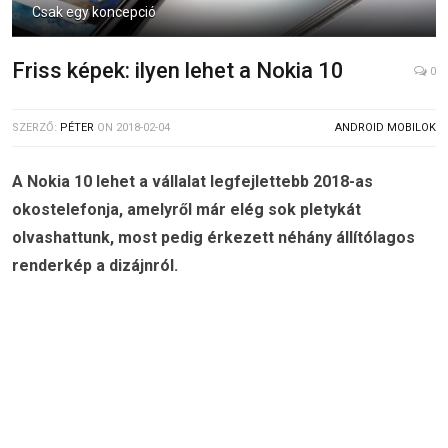
Csak egy koncepció
Friss képek: ilyen lehet a Nokia 10
0
SZERZŐ:
PÉTER
ON
2018-02-04
ANDROID MOBILOK
A Nokia 10 lehet a vállalat legfejlettebb 2018-as
okostelefonja, amelyről már elég sok pletykát
olvashattunk, most pedig érkezett néhány állítólagos
renderkép a dizájnról.