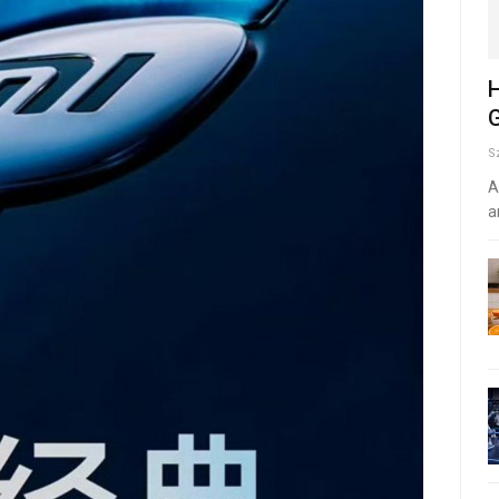
H
G
S
A
a