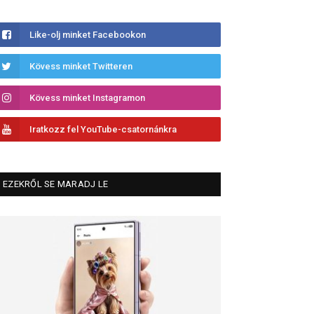
Like-olj minket Facebookon
Kövess minket Twitteren
Kövess minket Instagramon
Iratkozz fel YouTube-csatornánkra
EZEKRŐL SE MARADJ LE