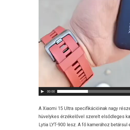
00:00
A Xiaomi 15 Ultra specifikációinak nagy része
hüvelykes érzékelővel szerelt elsődleges ka
Lytia LYT-900 lesz. A fő kamerához betársu