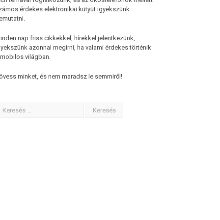
zámos érdekes elektronikai kütyüt igyekszünk
emutatni.
inden nap friss cikkekkel, hírekkel jelentkezünk,
gyekszünk azonnal megírni, ha valami érdekes történik
 mobilos világban.
övess minket, és nem maradsz le semmiről!