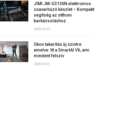
JIMI JM-G3136N elektromos
csavarhúzó készlet – Kompakt
segítség az otthoni
barkácsoláshoz
2026-07-07
Okos takarítás új szintre
emelve: Itt a SmartAI V6, ami
mindent felszív
2026-07-01