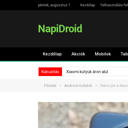
péntek, augusztus 7
Kezdőlap
Felhasználási fel
NapiDroid
Kezdőlap
Akciók
Mobilok
Tab
Kiárusítás
Xiaomi kütyük áron alul
»
»
Főoldal
Android mobilok
Ekkor jön a Xiao