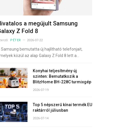
ivatalos a megújult Samsung
alaxy Z Fold 8
zerző:
PÉTER
2026-07-22
 Samsung bemutatta új hajlítható telefonjait,
melyek közül az alap Galaxy Z Fold 8 lett a…
Konyhai teljesítmény új
szinten: Bemutatkozik a
BlitzHome BH-228C turmixgép
2026-07-19
Top 5 népszerű kínai termék EU
raktárról júliusban
2026-07-14