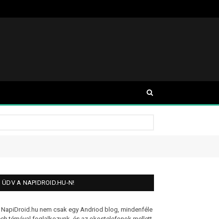
ÜDV A NAPIDROID.HU-N!
 NapiDroid.hu nem csak egy Andriod blog, mindenféle
ech témával foglalkozunk, és az okostelefonok mellett