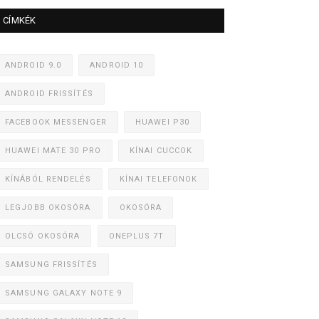
CÍMKÉK
ANDROID 9.0
ANDROID 10
ANDROID FRISSÍTÉS
FACEBOOK MESSENGER
HUAWEI P30
HUAWEI MATE 30 PRO
KÍNAI CUCCOK
KÍNÁBÓL RENDELÉS
KÍNAI TELEFONOK
LEGJOBB OKOSÓRA
OKOSÓRA
OLCSÓ OKOSÓRA
ONEPLUS 7T
SAMSUNG FRISSÍTÉS
SAMSUNG GALAXY NOTE 9