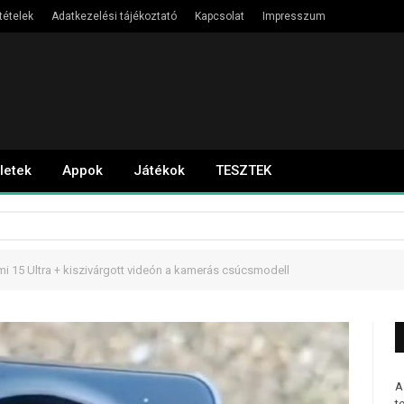
tételek
Adatkezelési tájékoztató
Kapcsolat
Impresszum
letek
Appok
Játékok
TESZTEK
mi 15 Ultra + kiszivárgott videón a kamerás csúcsmodell
A
t