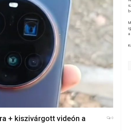
s
b
M
i
a
K
ra + kiszivárgott videón a
0