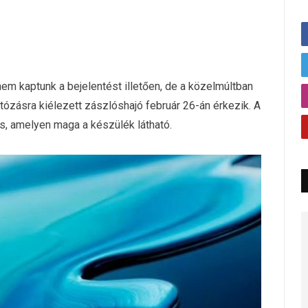
nem kaptunk a bejelentést illetően, de a közelmúltban
fotózásra kiélezett zászlóshajó február 26-án érkezik. A
is, amelyen maga a készülék látható.