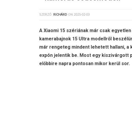
SZERZŐ:
RICHÁRD
ON
2025-02-03
A Xiaomi 15 szériának már csak egyetlen 
kamerabajnok 15 Ultra modellről beszélü
már rengeteg mindent lehetett hallani, 
expón jelentik be. Most egy kiszivárgott 
előbbire napra pontosan mikor kerül sor.