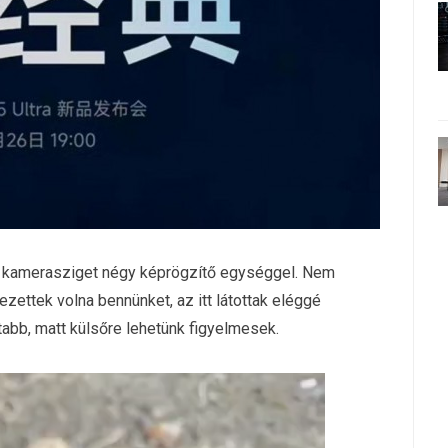
olt kamerasziget négy képrögzítő egységgel. Nem
ettek volna bennünket, az itt látottak eléggé
abb, matt külsőre lehetünk figyelmesek.