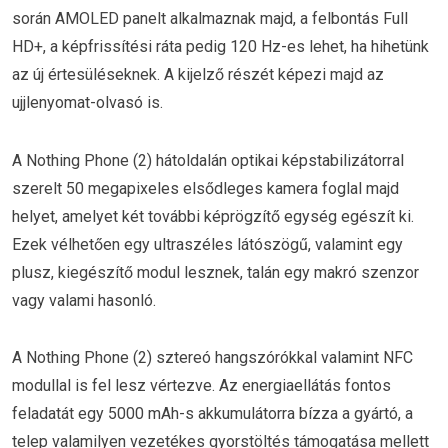
során AMOLED panelt alkalmaznak majd, a felbontás Full
HD+, a képfrissítési ráta pedig 120 Hz-es lehet, ha hihetünk
az új értesüléseknek. A kijelző részét képezi majd az
ujjlenyomat-olvasó is.
A Nothing Phone (2) hátoldalán optikai képstabilizátorral
szerelt 50 megapixeles elsődleges kamera foglal majd
helyet, amelyet két további képrögzítő egység egészít ki.
Ezek vélhetően egy ultraszéles látószögű, valamint egy
plusz, kiegészítő modul lesznek, talán egy makró szenzor
vagy valami hasonló.
A Nothing Phone (2) sztereó hangszórókkal valamint NFC
modullal is fel lesz vértezve. Az energiaellátás fontos
feladatát egy 5000 mAh-s akkumulátorra bízza a gyártó, a
telep valamilyen vezetékes gyorstöltés támogatása mellett