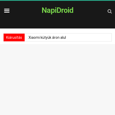
NapiDroid
Kiárusítás
Xiaomi kütyük áron alul