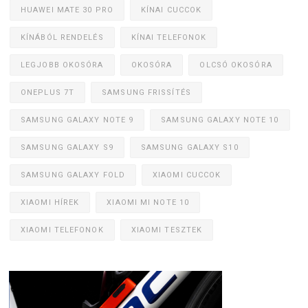
HUAWEI MATE 30 PRO
KÍNAI CUCCOK
KÍNÁBÓL RENDELÉS
KÍNAI TELEFONOK
LEGJOBB OKOSÓRA
OKOSÓRA
OLCSÓ OKOSÓRA
ONEPLUS 7T
SAMSUNG FRISSÍTÉS
SAMSUNG GALAXY NOTE 9
SAMSUNG GALAXY NOTE 10
SAMSUNG GALAXY S9
SAMSUNG GALAXY S10
SAMSUNG GALAXY FOLD
XIAOMI CUCCOK
XIAOMI HÍREK
XIAOMI MI NOTE 10
XIAOMI TELEFONOK
XIAOMI TESZTEK