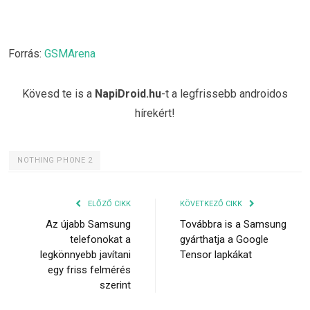
Forrás:
GSMArena
Kövesd te is a
NapiDroid.hu
-t a legfrissebb androidos
hírekért!
NOTHING PHONE 2
ELŐZŐ CIKK
KÖVETKEZŐ CIKK
Az újabb Samsung
Továbbra is a Samsung
telefonokat a
gyárthatja a Google
legkönnyebb javítani
Tensor lapkákat
egy friss felmérés
szerint