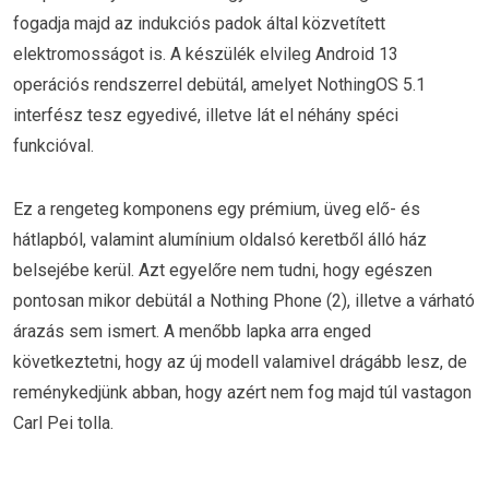
fogadja majd az indukciós padok által közvetített
elektromosságot is. A készülék elvileg Android 13
operációs rendszerrel debütál, amelyet NothingOS 5.1
interfész tesz egyedivé, illetve lát el néhány spéci
funkcióval.
Ez a rengeteg komponens egy prémium, üveg elő- és
hátlapból, valamint alumínium oldalsó keretből álló ház
belsejébe kerül. Azt egyelőre nem tudni, hogy egészen
pontosan mikor debütál a Nothing Phone (2), illetve a várható
árazás sem ismert. A menőbb lapka arra enged
következtetni, hogy az új modell valamivel drágább lesz, de
reménykedjünk abban, hogy azért nem fog majd túl vastagon
Carl Pei tolla.