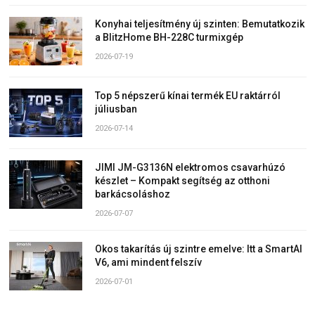
Konyhai teljesítmény új szinten: Bemutatkozik
a BlitzHome BH-228C turmixgép
2026-07-19
Top 5 népszerű kínai termék EU raktárról
júliusban
2026-07-14
JIMI JM-G3136N elektromos csavarhúzó
készlet – Kompakt segítség az otthoni
barkácsoláshoz
2026-07-07
Okos takarítás új szintre emelve: Itt a SmartAI
V6, ami mindent felszív
2026-07-01