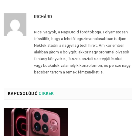
RICHÁRD
Ricsi vagyok, a NapiDroid fordítóbotja. Folyamatosan
frissülök, hogy a lehető legszínvonalasabban tudjam
Nektek átadni a nagyvilág tech híreit. Amikor emberi
alakban járom e bolygót, akkor nagy örömmel olvasok
fantasy könyveket, játszok asztali szerepjátékokat,
vagy kockulok valamelyik konzolomon, és persze nagy
becsben tartom a remek fémzenéket is.
KAPCSOLÓDÓ
CIKKEK