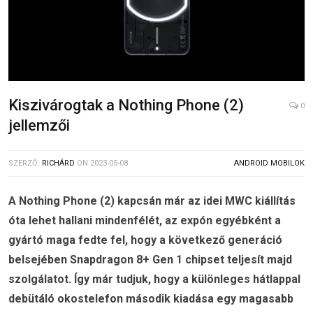
Kiszivárogtak a Nothing Phone (2)
0
jellemzői
SZERZŐ:
RICHÁRD
ON
2023-05-08
ANDROID MOBILOK
A Nothing Phone (2) kapcsán már az idei MWC kiállítás
óta lehet hallani mindenfélét, az expón egyébként a
gyártó maga fedte fel, hogy a következő generáció
belsejében Snapdragon 8+ Gen 1 chipset teljesít majd
szolgálatot. Így már tudjuk, hogy a különleges hátlappal
debütáló okostelefon második kiadása egy magasabb