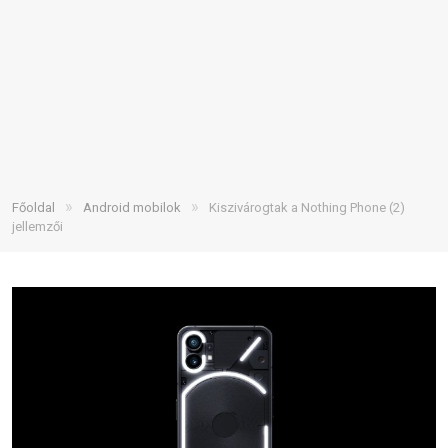
»
»
Főoldal
Android mobilok
Kiszivárogtak a Nothing Phone (2)
jellemzői