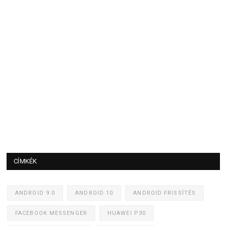
CÍMKÉK
ANDROID 9.0
ANDROID 10
ANDROID FRISSÍTÉS
FACEBOOK MESSENGER
HUAWEI P30