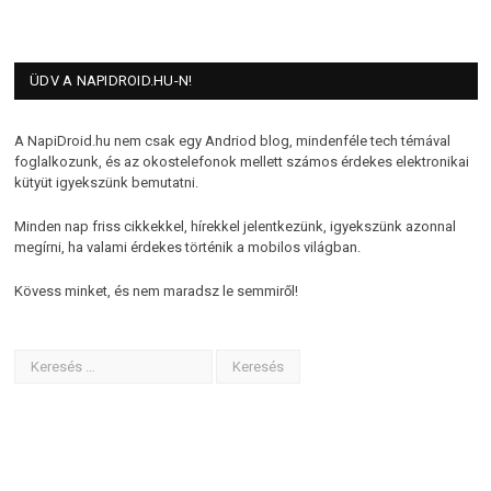
ÜDV A NAPIDROID.HU-N!
A NapiDroid.hu nem csak egy Andriod blog, mindenféle tech témával
foglalkozunk, és az okostelefonok mellett számos érdekes elektronikai
kütyüt igyekszünk bemutatni.
Minden nap friss cikkekkel, hírekkel jelentkezünk, igyekszünk azonnal
megírni, ha valami érdekes történik a mobilos világban.
Kövess minket, és nem maradsz le semmiről!