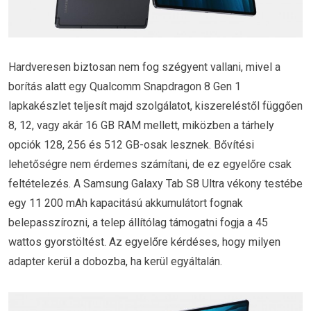
Hardveresen biztosan nem fog szégyent vallani, mivel a
borítás alatt egy Qualcomm Snapdragon 8 Gen 1
lapkakészlet teljesít majd szolgálatot, kiszereléstől függően
8, 12, vagy akár 16 GB RAM mellett, miközben a tárhely
opciók 128, 256 és 512 GB-osak lesznek. Bővítési
lehetőségre nem érdemes számítani, de ez egyelőre csak
feltételezés. A Samsung Galaxy Tab S8 Ultra vékony testébe
egy 11 200 mAh kapacitású akkumulátort fognak
belepasszírozni, a telep állítólag támogatni fogja a 45
wattos gyorstöltést. Az egyelőre kérdéses, hogy milyen
adapter kerül a dobozba, ha kerül egyáltalán.