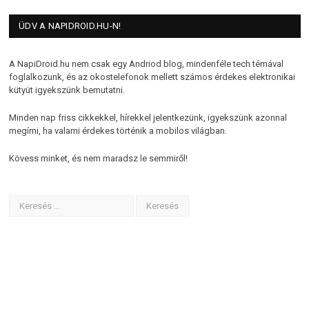
ÜDV A NAPIDROID.HU-N!
A NapiDroid.hu nem csak egy Andriod blog, mindenféle tech témával
foglalkozunk, és az okostelefonok mellett számos érdekes elektronikai
kütyüt igyekszünk bemutatni.
Minden nap friss cikkekkel, hírekkel jelentkezünk, igyekszünk azonnal
megírni, ha valami érdekes történik a mobilos világban.
Kövess minket, és nem maradsz le semmiről!