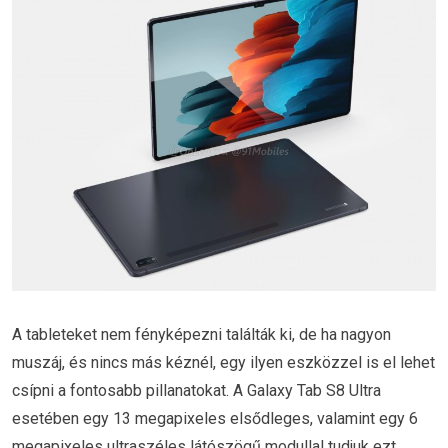
A tableteket nem fényképezni találták ki, de ha nagyon
muszáj, és nincs más kéznél, egy ilyen eszközzel is el lehet
csípni a fontosabb pillanatokat. A Galaxy Tab S8 Ultra
esetében egy 13 megapixeles elsődleges, valamint egy 6
megapixeles ultraszéles látószögű modullal tudjuk ezt