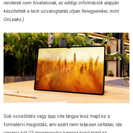
renderek nem hivatalosak, az eddigi információk alapján
készítették a tech szivárogtatás olyan fenegyerekei, mint
OnLeaks.)
Sok viccelődés vagy épp vita tárgya lesz majd ez a
formatervi megoldás, ami azért nem teljesen céltalan, ide
ugyanis két 12 megapixeles kamera kerül majd az