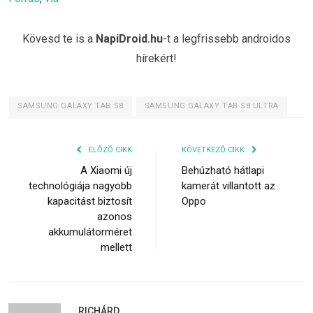
Kövesd te is a
NapiDroid.hu
-t a legfrissebb androidos
hírekért!
SAMSUNG GALAXY TAB S8
SAMSUNG GALAXY TAB S8 ULTRA
ELŐZŐ CIKK
KÖVETKEZŐ CIKK
A Xiaomi új
Behúzható hátlapi
technológiája nagyobb
kamerát villantott az
kapacitást biztosít
Oppo
azonos
akkumulátorméret
mellett
RICHÁRD