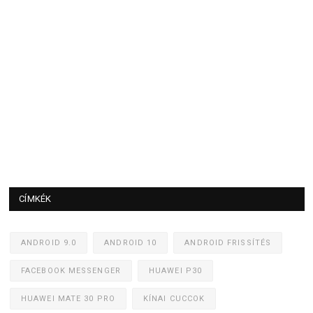
CÍMKÉK
ANDROID 9.0
ANDROID 10
ANDROID FRISSÍTÉS
FACEBOOK MESSENGER
HUAWEI P30
HUAWEI MATE 30 PRO
KÍNAI CUCCOK