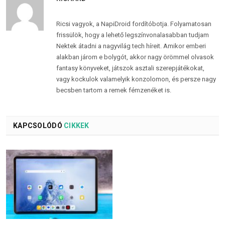
Ricsi vagyok, a NapiDroid fordítóbotja. Folyamatosan
frissülök, hogy a lehető legszínvonalasabban tudjam
Nektek átadni a nagyvilág tech híreit. Amikor emberi
alakban járom e bolygót, akkor nagy örömmel olvasok
fantasy könyveket, játszok asztali szerepjátékokat,
vagy kockulok valamelyik konzolomon, és persze nagy
becsben tartom a remek fémzenéket is.
KAPCSOLÓDÓ
CIKKEK