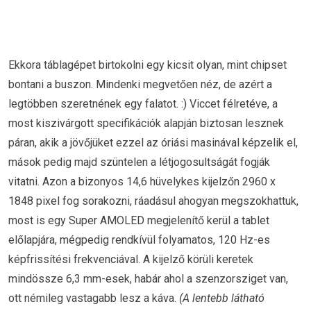
Ekkora táblagépet birtokolni egy kicsit olyan, mint chipset
bontani a buszon. Mindenki megvetően néz, de azért a
legtöbben szeretnének egy falatot. :) Viccet félretéve, a
most kiszivárgott specifikációk alapján biztosan lesznek
páran, akik a jövőjüket ezzel az óriási masinával képzelik el,
mások pedig majd szüntelen a létjogosultságát fogják
vitatni. Azon a bizonyos 14,6 hüvelykes kijelzőn 2960 x
1848 pixel fog sorakozni, ráadásul ahogyan megszokhattuk,
most is egy Super AMOLED megjelenítő kerül a tablet
előlapjára, mégpedig rendkívül folyamatos, 120 Hz-es
képfrissítési frekvenciával. A kijelző körüli keretek
mindössze 6,3 mm-esek, habár ahol a szenzorsziget van,
ott némileg vastagabb lesz a káva.
(A lentebb látható