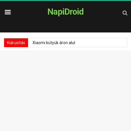
NapiDroid
Kiárusítás
Xiaomi kütyük áron alul