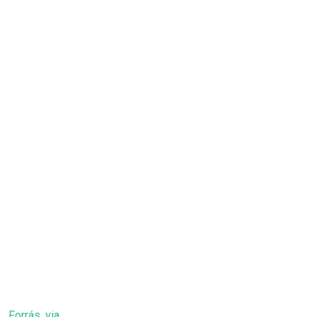
Forrás
,
via