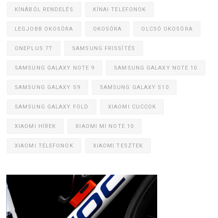
KÍNÁBÓL RENDELÉS
KÍNAI TELEFONOK
LEGJOBB OKOSÓRA
OKOSÓRA
OLCSÓ OKOSÓRA
ONEPLUS 7T
SAMSUNG FRISSÍTÉS
SAMSUNG GALAXY NOTE 9
SAMSUNG GALAXY NOTE 10
SAMSUNG GALAXY S9
SAMSUNG GALAXY S10
SAMSUNG GALAXY FOLD
XIAOMI CUCCOK
XIAOMI HÍREK
XIAOMI MI NOTE 10
XIAOMI TELEFONOK
XIAOMI TESZTEK