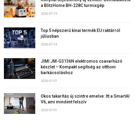
a BlitzHome BH-228C turmixgép
2026-07-19
Top 5 népszerű kínai termék EU raktárról
júliusban
2026-07-14
JIMI JM-G3136N elektromos csavarhúzó
készlet – Kompakt segítség az otthoni
barkácsoláshoz
2026-07-07
Okos takarítás új szintre emelve: Itt a SmartAI
V6, ami mindent felszív
2026-07-01