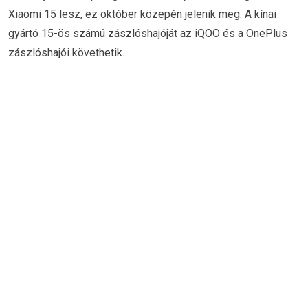
Xiaomi 15 lesz, ez október közepén jelenik meg. A kínai
gyártó 15-ös számú zászlóshajóját az iQOO és a OnePlus
zászlóshajói követhetik.