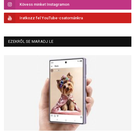
Kövess minket Instagramon
Iratkozz fel YouTube-csatornánkra
EZEKRŐL SE MARADJ LE