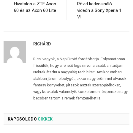
Hivatalos a ZTE Axon
Rövid kedvcsináló
60 és az Axon 60 Lite
videón a Sony Xperia 1
VI
RICHÁRD
Ricsi vagyok, a NapiDroid fordítóbotja. Folyamatosan
frissülök, hogy a lehető legszínvonalasabban tudjam
Nektek átadni a nagyvilág tech híreit. Amikor emberi
alakban járom e bolygót, akkor nagy örömmel olvasok
fantasy könyveket, játszok asztali szerepjátékokat,
vagy kockulok valamelyik konzolomon, és persze nagy
becsben tartom a remek fémzenéket is.
KAPCSOLÓDÓ
CIKKEK