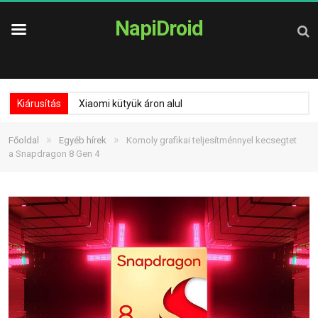
NapiDroid
Kiárusítás
Xiaomi kütyük áron alul
»
»
Főoldal
Egyéb hírek
Komoly grafikai teljesítménnyel kecsegtet
a Snapdragon 8 Gen 4