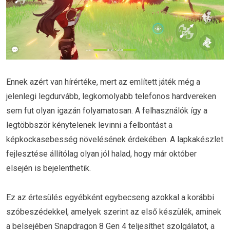
Ennek azért van hírértéke, mert az említett játék még a
jelenlegi legdurvább, legkomolyabb telefonos hardvereken
sem fut olyan igazán folyamatosan. A felhasználók így a
legtöbbször kénytelenek levinni a felbontást a
képkockasebesség növelésének érdekében. A lapkakészlet
fejlesztése állítólag olyan jól halad, hogy már október
elsején is bejelenthetik.
Ez az értesülés egyébként egybecseng azokkal a korábbi
szóbeszédekkel, amelyek szerint az első készülék, aminek
a belsejében Snapdragon 8 Gen 4 teljesíthet szolgálatot, a