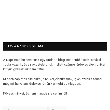
ÜDV A NAPIDROID.HU-N!
A NapiDroid.hu nem csak egy Andriod blog, mindenféle tech témával
foglalkozunk, és az okostelefonok mellett számos érdekes elektronikai
kütyüt igyekszünk bemutatni.
Minden nap friss cikkekkel, hírekkel jelentkezünk, igyekszünk azonnal
megírni, ha valami érdekes történik a mobilos világban.
Kövess minket, és nem maradsz le semmiről!