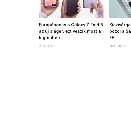
Európában is a Galaxy Z Fold 8
Kiszivárgo
az új sláger, ezt veszik most a
pózol a S
legtöbben
FE
2026-08-07
2026-08-07