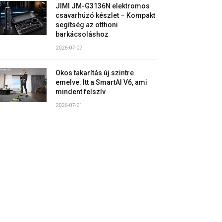
JIMI JM-G3136N elektromos
csavarhúzó készlet – Kompakt
segítség az otthoni
barkácsoláshoz
2026-07-07
Okos takarítás új szintre
emelve: Itt a SmartAI V6, ami
mindent felszív
2026-07-01