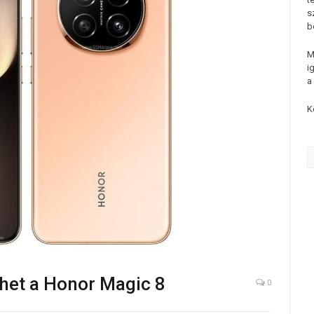
s
b
M
i
a
K
öhet a Honor Magic 8
0