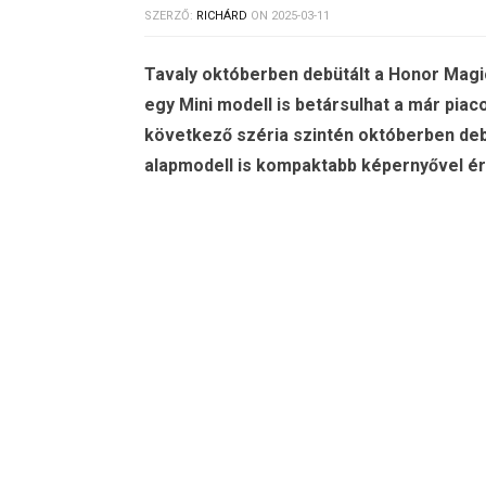
SZERZŐ:
RICHÁRD
ON
2025-03-11
Tavaly októberben debütált a Honor Magic
egy Mini modell is betársulhat a már pia
következő széria szintén októberben deb
alapmodell is kompaktabb képernyővel é