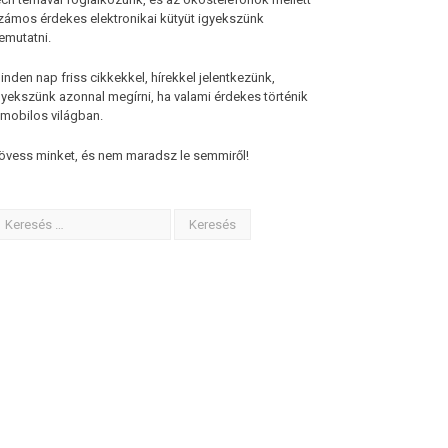
zámos érdekes elektronikai kütyüt igyekszünk
emutatni.
inden nap friss cikkekkel, hírekkel jelentkezünk,
gyekszünk azonnal megírni, ha valami érdekes történik
 mobilos világban.
övess minket, és nem maradsz le semmiről!