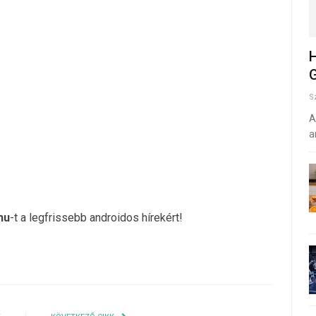
H
G
S
A
a
hu
-t a legfrissebb androidos hírekért!