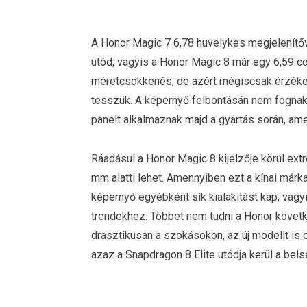
A Honor Magic 7 6,78 hüvelykes megjelenítőve
utód, vagyis a Honor Magic 8 már egy 6,59 co
méretcsökkenés, de azért mégiscsak érzékelh
tesszük. A képernyő felbontásán nem fognak 
panelt alkalmaznak majd a gyártás során, amel
Ráadásul a Honor Magic 8 kijelzője körül ext
mm alatti lehet. Amennyiben ezt a kínai márka
képernyő egyébként sík kialakítást kap, vagyis 
trendekhez. Többet nem tudni a Honor követk
drasztikusan a szokásokon, az új modellt is
azaz a Snapdragon 8 Elite utódja kerül a bels