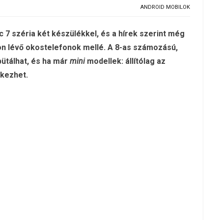
ANDROID MOBILOK
 7 széria két készülékkel, és a hírek szerint még
con lévő okostelefonok mellé. A 8-as számozású,
ütálhat, és ha már
mini
modellek: állítólag az
rkezhet.