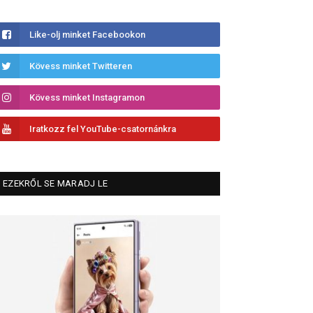
Like-olj minket Facebookon
Kövess minket Twitteren
Kövess minket Instagramon
Iratkozz fel YouTube-csatornánkra
EZEKRŐL SE MARADJ LE