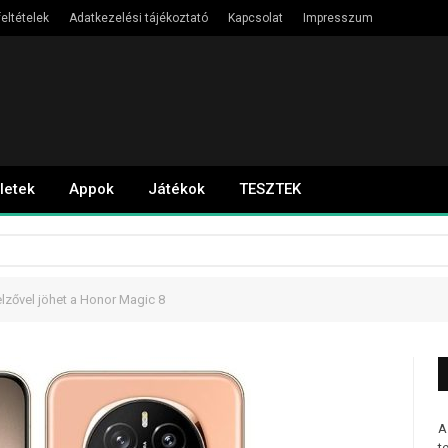
eltételek
Adatkezelési tájékoztató
Kapcsolat
Impresszum
letek
Appok
Játékok
TESZTEK
lzővel jöhet a Honor Magic 8
A
t