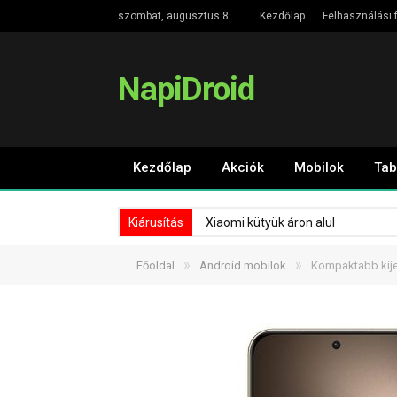
szombat, augusztus 8
Kezdőlap
Felhasználási f
NapiDroid
Kezdőlap
Akciók
Mobilok
Tab
Kiárusítás
Xiaomi kütyük áron alul
»
»
Főoldal
Android mobilok
Kompaktabb kije