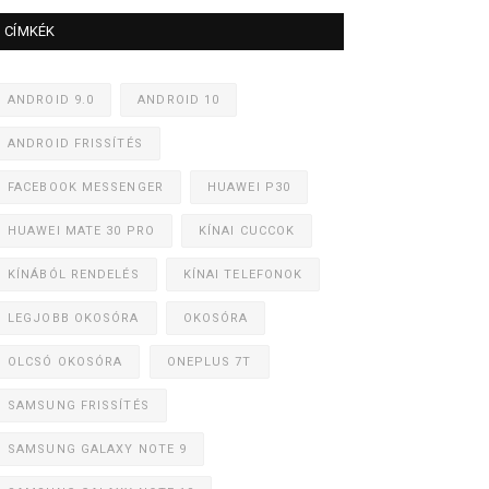
CÍMKÉK
ANDROID 9.0
ANDROID 10
ANDROID FRISSÍTÉS
FACEBOOK MESSENGER
HUAWEI P30
HUAWEI MATE 30 PRO
KÍNAI CUCCOK
KÍNÁBÓL RENDELÉS
KÍNAI TELEFONOK
LEGJOBB OKOSÓRA
OKOSÓRA
OLCSÓ OKOSÓRA
ONEPLUS 7T
SAMSUNG FRISSÍTÉS
SAMSUNG GALAXY NOTE 9