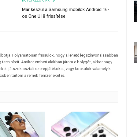
K
KÖVETKEZŐ CIKK
k
Már készül a Samsung mobilok Android 16-
n
os One UI 8 frissítése
tóbotja. Folyamatosan frissülök, hogy a lehető legszínvonalasabban
 tech híreit. Amikor emberi alakban járom e bolygót, akkor nagy
et, játszok asztali szerepjátékokat, vagy kockulok valamelyik
csben tartom a remek fémzenéket is.