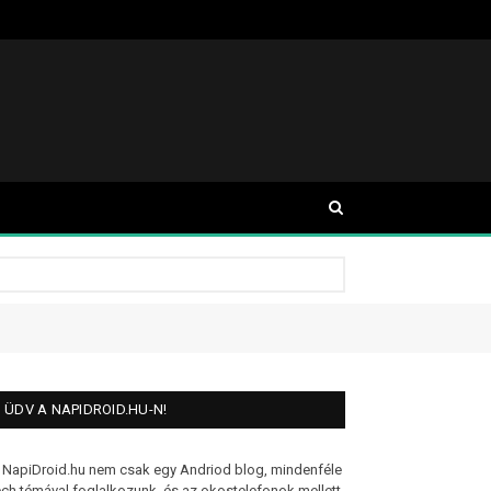
ÜDV A NAPIDROID.HU-N!
 NapiDroid.hu nem csak egy Andriod blog, mindenféle
ech témával foglalkozunk, és az okostelefonok mellett