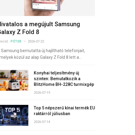
ivatalos a megújult Samsung
alaxy Z Fold 8
zerző:
PÉTER
2026-07-22
 Samsung bemutatta új hajlítható telefonjait,
melyek közül az alap Galaxy Z Fold 8 lett a…
Konyhai teljesítmény új
szinten: Bemutatkozik a
BlitzHome BH-228C turmixgép
2026-07-19
Top 5 népszerű kínai termék EU
raktárról júliusban
2026-07-14