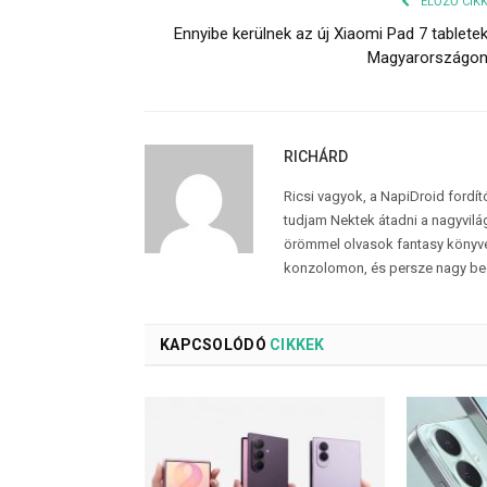
ELŐZŐ CIK
Ennyibe kerülnek az új Xiaomi Pad 7 tablete
Magyarországo
RICHÁRD
Ricsi vagyok, a NapiDroid fordí
tudjam Nektek átadni a nagyvilág
örömmel olvasok fantasy könyvek
konzolomon, és persze nagy be
KAPCSOLÓDÓ
CIKKEK