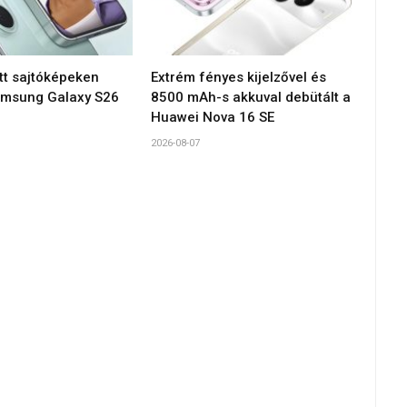
tt sajtóképeken
Extrém fényes kijelzővel és
amsung Galaxy S26
8500 mAh-s akkuval debütált a
Huawei Nova 16 SE
2026-08-07