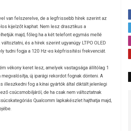
l van felszerelve, de a legfrissebb hírek szerint az
los kijelzőt kaphat. Nem lesz drasztikus a
etjük majd, főleg ha a két telefont egymás mellé
változtatni, és a hírek szerint ugyanúgy LTPO OLED
y tudni fogja a 120 Hz-es képfrissítési frekvenciát.
rém vékony keret lesz, amelyek vastagsága állítólag 1
 megvalósítja, új iparági rekordot fognak dönteni. A
illeszkedni fog a kínai gyártók által diktált jelenlegi
ező csúcsmobiljáról, de ha csak nem változtatnak
 csúcskategóriás Qualcomm lapkakészlet hajthatja majd,
ejébe.