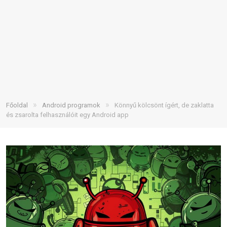
»
»
Főoldal
Android programok
Könnyű kölcsönt ígért, de zaklatta
és zsarolta felhasználóit egy Android app