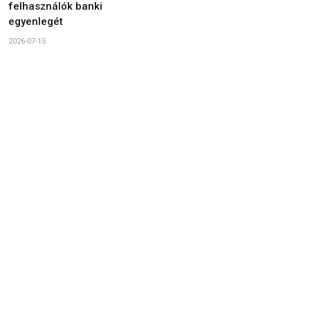
felhasználók banki
egyenlegét
2026-07-15