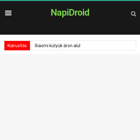
NapiDroid
Kiárusítás
Xiaomi kütyük áron alul