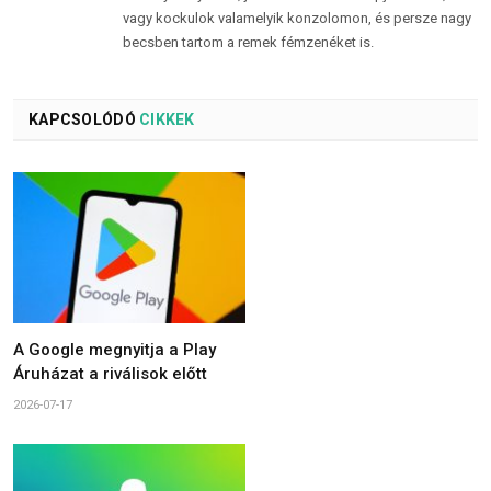
vagy kockulok valamelyik konzolomon, és persze nagy
becsben tartom a remek fémzenéket is.
KAPCSOLÓDÓ
CIKKEK
A Google megnyitja a Play
Áruházat a riválisok előtt
2026-07-17