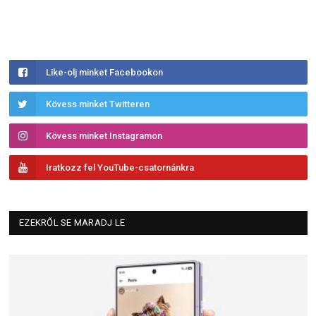
Like-olj minket Facebookon
Kövess minket Twitteren
Kövess minket Instagramon
Iratkozz fel YouTube-csatornánkra
EZEKRŐL SE MARADJ LE