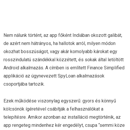
Nem nálunk történt, az app főként Indiában okozott galibát,
de azért nem hátrányos, ha hallotok arról, milyen módon
okozhat bosszúságot, vagy akár komolyabb károkat egy
rosszindulatú szándékkal közzétett, és sokak által letöltött
Android alkalmazás. A címben is említett Finance Simplified
applikáció az úgynevezett SpyLoan alkalmazások
csoportjába tartozik.
Ezek működése viszonylag egyszerű: gyors és könnyű
kölcsönök ígéretével csábítják a felhasználókat a
telepítésre. Amikor azonban az installáció megtörténik, az
app rengeteg mindenhez kér engedélyt, csupa “semmi köze