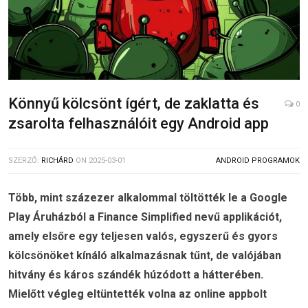
Könnyű kölcsönt ígért, de zaklatta és
0
zsarolta felhasználóit egy Android app
SZERZŐ:
RICHÁRD
ON
2025-03-01
ANDROID PROGRAMOK
Több, mint százezer alkalommal töltötték le a Google
Play Áruházból a Finance Simplified nevű applikációt,
amely elsőre egy teljesen valós, egyszerű és gyors
kölcsönöket kínáló alkalmazásnak tűnt, de valójában
hitvány és káros szándék húzódott a hátterében.
Mielőtt végleg eltüntették volna az online appbolt