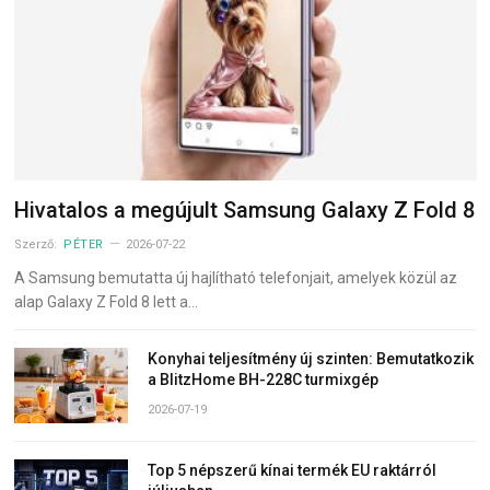
Hivatalos a megújult Samsung Galaxy Z Fold 8
Szerző:
PÉTER
2026-07-22
A Samsung bemutatta új hajlítható telefonjait, amelyek közül az
alap Galaxy Z Fold 8 lett a…
Konyhai teljesítmény új szinten: Bemutatkozik
a BlitzHome BH-228C turmixgép
2026-07-19
Top 5 népszerű kínai termék EU raktárról