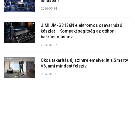
júliusban
2026-07-14
JIMI JM-G3136N elektromos csavarhúzó
készlet – Kompakt segítség az otthoni
barkácsoláshoz
2026-07-07
Okos takarítás új szintre emelve: Itt a SmartAI
V6, ami mindent felszív
2026-07-01