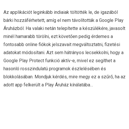
Az applikációt leginkább indiaiak töltötték le, de igazából
bárki hozzáférhetett, amíg el nem távolították a Google Play
Áruházból. Ha valaki netán telepítette a készülékére, javasolt
minél hamarabb törölni, ezt követően pedig érdemes a
fontosabb online fiókok jelszavait megváltoztatni, fizetési
adatokat módosítani. Azt sem hátrányos lecsekkolni, hogy a
Google Play Protect funkció aktív-e, mivel ez segíthet a
hasonló rosszindulatú programok észlelésében és
blokkolásában. Mondjuk kérdés, mire megy ez a szűrő, ha az
adott app felkerült a Play Áruház kínálatába…