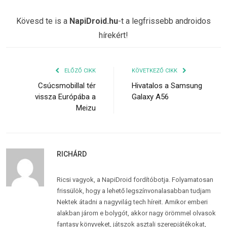
Kövesd te is a
NapiDroid.hu
-t a legfrissebb androidos
hírekért!
ELŐZŐ CIKK
KÖVETKEZŐ CIKK
Csúcsmobillal tér
Hivatalos a Samsung
vissza Európába a
Galaxy A56
Meizu
RICHÁRD
Ricsi vagyok, a NapiDroid fordítóbotja. Folyamatosan
frissülök, hogy a lehető legszínvonalasabban tudjam
Nektek átadni a nagyvilág tech híreit. Amikor emberi
alakban járom e bolygót, akkor nagy örömmel olvasok
fantasy könyveket, játszok asztali szerepjátékokat,