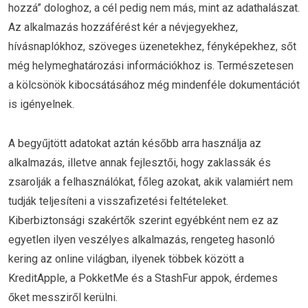
hozzá” dologhoz, a cél pedig nem más, mint az adathalászat.
Az alkalmazás hozzáférést kér a névjegyekhez,
hívásnaplókhoz, szöveges üzenetekhez, fényképekhez, sőt
még helymeghatározási információkhoz is. Természetesen
a kölcsönök kibocsátásához még mindenféle dokumentációt
is igényelnek.
A begyűjtött adatokat aztán később arra használja az
alkalmazás, illetve annak fejlesztői, hogy zaklassák és
zsarolják a felhasználókat, főleg azokat, akik valamiért nem
tudják teljesíteni a visszafizetési feltételeket.
Kiberbiztonsági szakértők szerint egyébként nem ez az
egyetlen ilyen veszélyes alkalmazás, rengeteg hasonló
kering az online világban, ilyenek többek között a
KreditApple, a PokketMe és a StashFur appok, érdemes
őket messziről kerülni.