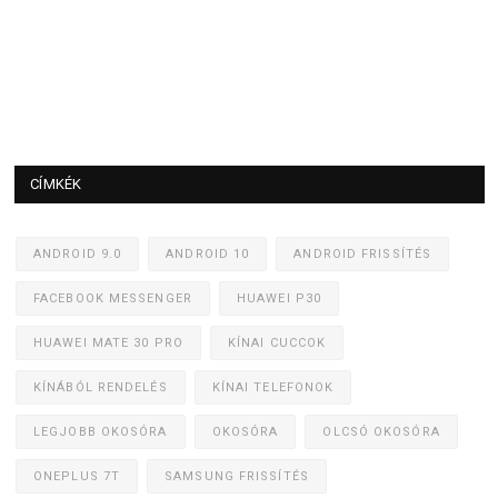
CÍMKÉK
ANDROID 9.0
ANDROID 10
ANDROID FRISSÍTÉS
FACEBOOK MESSENGER
HUAWEI P30
HUAWEI MATE 30 PRO
KÍNAI CUCCOK
KÍNÁBÓL RENDELÉS
KÍNAI TELEFONOK
LEGJOBB OKOSÓRA
OKOSÓRA
OLCSÓ OKOSÓRA
ONEPLUS 7T
SAMSUNG FRISSÍTÉS