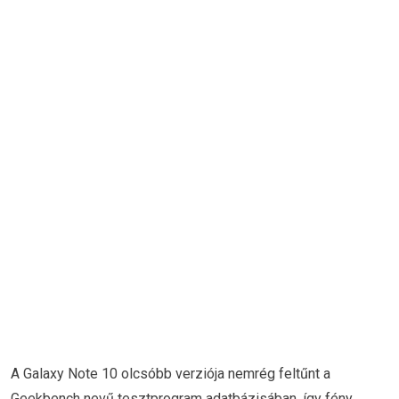
A Galaxy Note 10 olcsóbb verziója nemrég feltűnt a
Geekbench nevű tesztprogram adatbázisában, így fény