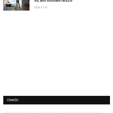
V6, ami mindent felszív
2026-07-01
CÍMKÉK