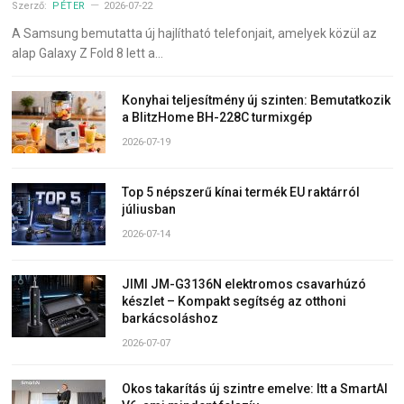
Szerző:
PÉTER
2026-07-22
A Samsung bemutatta új hajlítható telefonjait, amelyek közül az
alap Galaxy Z Fold 8 lett a…
Konyhai teljesítmény új szinten: Bemutatkozik
a BlitzHome BH-228C turmixgép
2026-07-19
Top 5 népszerű kínai termék EU raktárról
júliusban
2026-07-14
JIMI JM-G3136N elektromos csavarhúzó
készlet – Kompakt segítség az otthoni
barkácsoláshoz
2026-07-07
Okos takarítás új szintre emelve: Itt a SmartAI