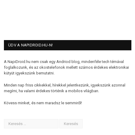
ÜDV A NAPIDROID.HU-N!
A NapiDroid.hu nem csak egy Andriod blog, mindenféle tech témával
foglalkozunk, és az okostelefonok mellett számos érdekes elektronikai
kütyüt igyekszünk bemutatni.
Minden nap friss cikkekkel, hírekkel jelentkezünk, igyekszünk azonnal
megírni, ha valami érdekes történik a mobilos világban.
Kövess minket, és nem maradsz le semmiről!