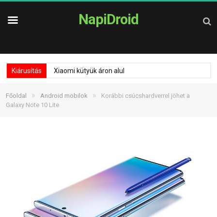
NapiDroid
Kiárusítás
Xiaomi kütyük áron alul
»
»
Főoldal
Android mobilok
Korábbi csúcshardverrel jöhet a
Galaxy Note 10 Lite