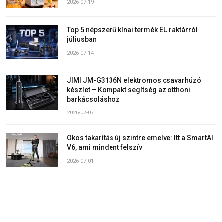
2026-07-19
Top 5 népszerű kínai termék EU raktárról
júliusban
2026-07-14
JIMI JM-G3136N elektromos csavarhúzó
készlet – Kompakt segítség az otthoni
barkácsoláshoz
2026-07-07
Okos takarítás új szintre emelve: Itt a SmartAI
V6, ami mindent felszív
2026-07-01