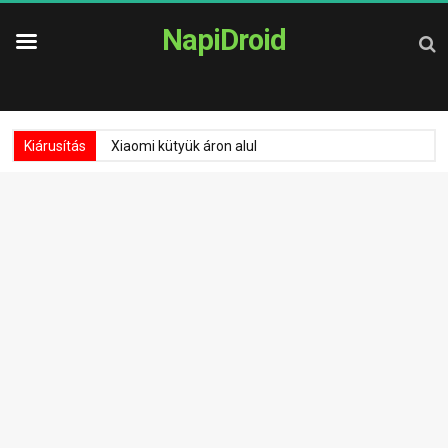
NapiDroid
Kiárusítás
Xiaomi kütyük áron alul