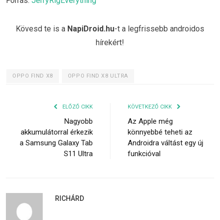
Forrás:
JerryRigEverything
Kövesd te is a
NapiDroid.hu
-t a legfrissebb androidos
hírekért!
OPPO FIND X8
OPPO FIND X8 ULTRA
ELŐZŐ CIKK
KÖVETKEZŐ CIKK
Nagyobb
Az Apple még
akkumulátorral érkezik
könnyebbé teheti az
a Samsung Galaxy Tab
Androidra váltást egy új
S11 Ultra
funkcióval
RICHÁRD