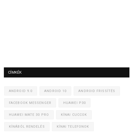
CÍMKÉK
ANDROID 9.0
ANDROID 10
ANDROID FRISSÍTÉS
FACEBOOK MESSENGER
HUAWEI P30
HUAWEI MATE 30 PRO
KÍNAI CUCCOK
KÍNÁBÓL RENDELÉS
KÍNAI TELEFONOK