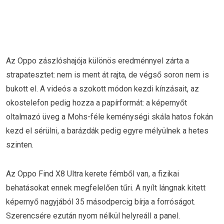
Az Oppo zászlóshajója különös eredménnyel zárta a
strapatesztet: nem is ment át rajta, de végső soron nem is
bukott el. A videós a szokott módon kezdi kínzásait, az
okostelefon pedig hozza a papírformát: a képernyőt
oltalmazó üveg a Mohs-féle keménységi skála hatos fokán
kezd el sérülni, a barázdák pedig egyre mélyülnek a hetes
szinten.
Az Oppo Find X8 Ultra kerete fémből van, a fizikai
behatásokat ennek megfelelően tűri. A nyílt lángnak kitett
képernyő nagyjából 35 másodpercig bírja a forróságot.
Szerencsére ezután nyom nélkül helyreáll a panel.