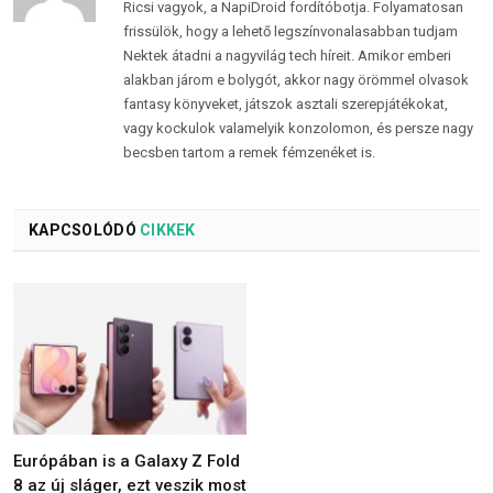
Ricsi vagyok, a NapiDroid fordítóbotja. Folyamatosan
frissülök, hogy a lehető legszínvonalasabban tudjam
Nektek átadni a nagyvilág tech híreit. Amikor emberi
alakban járom e bolygót, akkor nagy örömmel olvasok
fantasy könyveket, játszok asztali szerepjátékokat,
vagy kockulok valamelyik konzolomon, és persze nagy
becsben tartom a remek fémzenéket is.
KAPCSOLÓDÓ
CIKKEK
Európában is a Galaxy Z Fold
8 az új sláger, ezt veszik most