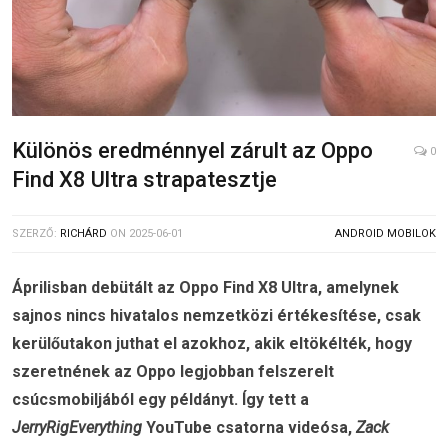
Különös eredménnyel zárult az Oppo
0
Find X8 Ultra strapatesztje
SZERZŐ:
RICHÁRD
ON
2025-06-01
ANDROID MOBILOK
Áprilisban debütált az Oppo Find X8 Ultra, amelynek
sajnos nincs hivatalos nemzetközi értékesítése, csak
kerülőutakon juthat el azokhoz, akik eltökélték, hogy
szeretnének az Oppo legjobban felszerelt
csúcsmobiljából egy példányt. Így tett a
JerryRigEverything
YouTube csatorna videósa,
Zack