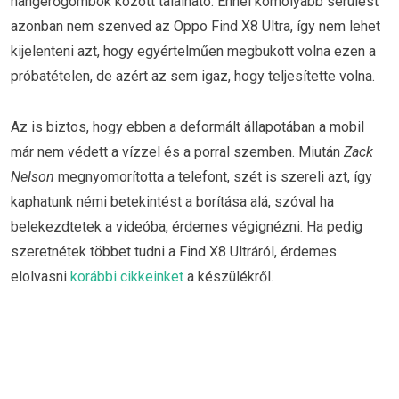
hangerőgombok között található. Ennél komolyabb sérülést
azonban nem szenved az Oppo Find X8 Ultra, így nem lehet
kijelenteni azt, hogy egyértelműen megbukott volna ezen a
próbatételen, de azért az sem igaz, hogy teljesítette volna.
Az is biztos, hogy ebben a deformált állapotában a mobil
már nem védett a vízzel és a porral szemben. Miután
Zack
Nelson
megnyomorította a telefont, szét is szereli azt, így
kaphatunk némi betekintést a borítása alá, szóval ha
belekezdtetek a videóba, érdemes végignézni. Ha pedig
szeretnétek többet tudni a Find X8 Ultráról, érdemes
elolvasni
korábbi cikkeinket
a készülékről.