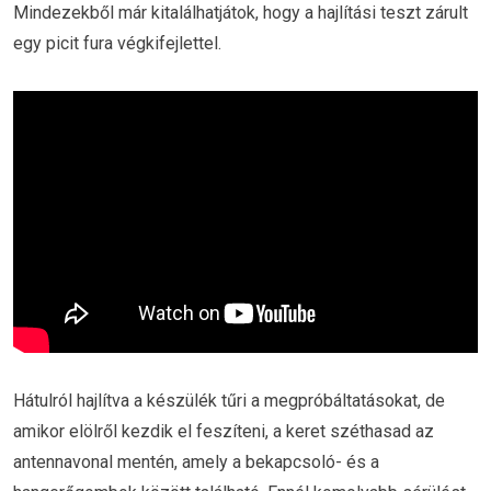
Mindezekből már kitalálhatjátok, hogy a hajlítási teszt zárult
egy picit fura végkifejlettel.
Hátulról hajlítva a készülék tűri a megpróbáltatásokat, de
amikor elölről kezdik el feszíteni, a keret széthasad az
antennavonal mentén, amely a bekapcsoló- és a