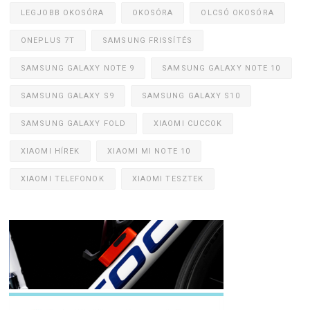
LEGJOBB OKOSÓRA
OKOSÓRA
OLCSÓ OKOSÓRA
ONEPLUS 7T
SAMSUNG FRISSÍTÉS
SAMSUNG GALAXY NOTE 9
SAMSUNG GALAXY NOTE 10
SAMSUNG GALAXY S9
SAMSUNG GALAXY S10
SAMSUNG GALAXY FOLD
XIAOMI CUCCOK
XIAOMI HÍREK
XIAOMI MI NOTE 10
XIAOMI TELEFONOK
XIAOMI TESZTEK