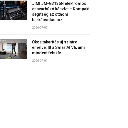
JIMI JM-G3136N elektromos
csavarhúzó készlet – Kompakt
segítség az otthoni
barkácsoláshoz
2026-07-07
Okos takarítás új szintre
emelve: Itt a SmartAI V6, ami
mindent felszív
2026-07-01