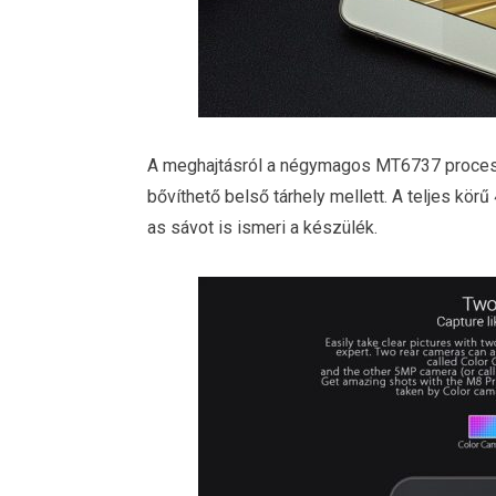
A meghajtásról a négymagos MT6737 proce
bővíthető belső tárhely mellett. A teljes kö
as sávot is ismeri a készülék.