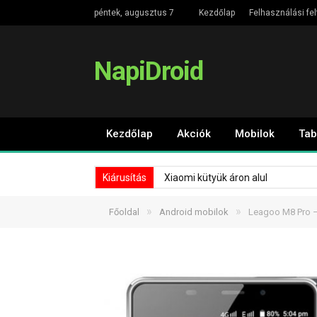
péntek, augusztus 7
Kezdőlap
Felhasználási fel
NapiDroid
Kezdőlap
Akciók
Mobilok
Tab
Kiárusítás
Xiaomi kütyük áron alul
»
»
Főoldal
Android mobilok
Leagoo M8 Pro – 