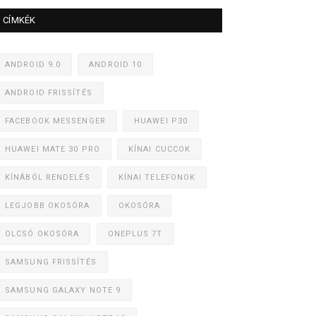
CÍMKÉK
ANDROID 9.0
ANDROID 10
ANDROID FRISSÍTÉS
FACEBOOK MESSENGER
HUAWEI P30
HUAWEI MATE 30 PRO
KÍNAI CUCCOK
KÍNÁBÓL RENDELÉS
KÍNAI TELEFONOK
LEGJOBB OKOSÓRA
OKOSÓRA
OLCSÓ OKOSÓRA
ONEPLUS 7T
SAMSUNG FRISSÍTÉS
SAMSUNG GALAXY NOTE 9