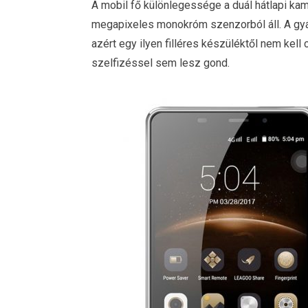
A mobil fő különlegessége a duál hátlapi ka
megapixeles monokróm szenzorból áll. A gyártó
azért egy ilyen filléres készüléktől nem kell
szelfizéssel sem lesz gond.