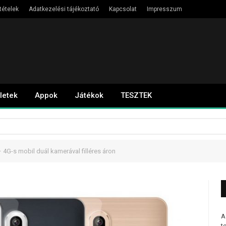
tételek
Adatkezelési tájékoztató
Kapcsolat
Impresszum
letek
Appok
Játékok
TESZTEK
4G-s mobil duál kamerával filléres áron
A
t