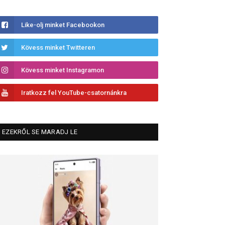
Like-olj minket Facebookon
Kövess minket Twitteren
Kövess minket Instagramon
Iratkozz fel YouTube-csatornánkra
EZEKRŐL SE MARADJ LE