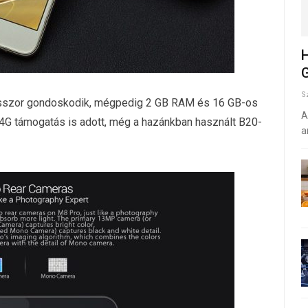
H
G
S
sszor gondoskodik, mégpedig 2 GB RAM és 16 GB-os
A
rű 4G támogatás is adott, még a hazánkban használt B20-
a