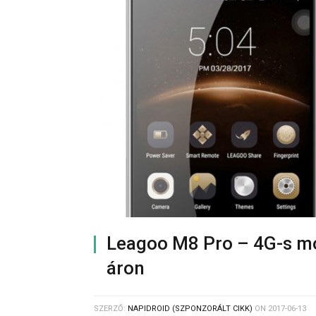
Leagoo M8 Pro – 4G-s mob
áron
SZERZŐ:
NAPIDROID (SZPONZORÁLT CIKK)
ON
2017-06-13