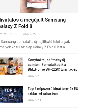
ivatalos a megújult Samsung
alaxy Z Fold 8
zerző:
PÉTER
2026-07-22
 Samsung bemutatta új hajlítható telefonjait,
melyek közül az alap Galaxy Z Fold 8 lett a…
Konyhai teljesítmény új
szinten: Bemutatkozik a
BlitzHome BH-228C turmixgép
2026-07-19
Top 5 népszerű kínai termék EU
raktárról júliusban
2026-07-14