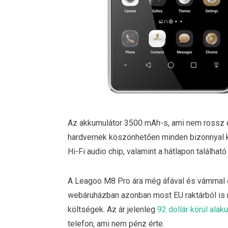
Az akkumulátor 3500 mAh-s, ami nem rossz e
hardvernek köszönhetően minden bizonnyal k
Hi-Fi audio chip, valamint a hátlapon található
A Leagoo M8 Pro ára még áfával és vámmal e
webáruházban azonban most EU raktárból is m
költségek. Az ár jelenleg
92 dollár körül alaku
telefon, ami nem pénz érte.