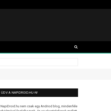
ÜDV A NAPIDROID.HU-N!
 NapiDroid.hu nem csak egy Andriod blog, mindenféle
ech témával foglalkozunk, és az okostelefonok mellett