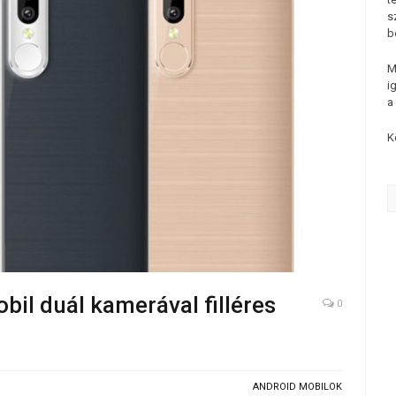
s
b
M
i
a
K
il duál kamerával filléres
0
ANDROID MOBILOK