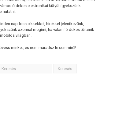
zámos érdekes elektronikai kütyüt igyekszünk
emutatni.
inden nap friss cikkekkel, hírekkel jelentkezünk,
gyekszünk azonnal megírni, ha valami érdekes történik
 mobilos világban.
övess minket, és nem maradsz le semmiről!