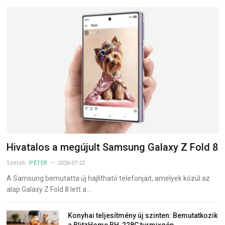
Hivatalos a megújult Samsung Galaxy Z Fold 8
Szerző:
PÉTER
2026-07-22
A Samsung bemutatta új hajlítható telefonjait, amelyek közül az
alap Galaxy Z Fold 8 lett a…
Konyhai teljesítmény új szinten: Bemutatkozik
a BlitzHome BH-228C turmixgép