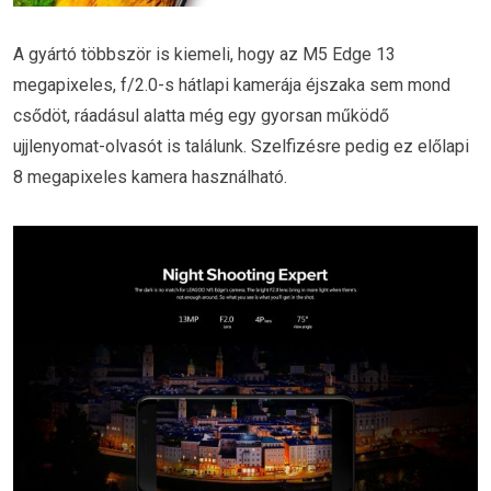
A gyártó többször is kiemeli, hogy az M5 Edge 13
megapixeles, f/2.0-s hátlapi kamerája éjszaka sem mond
csődöt, ráadásul alatta még egy gyorsan működő
ujjlenyomat-olvasót is találunk. Szelfizésre pedig ez előlapi
8 megapixeles kamera használható.