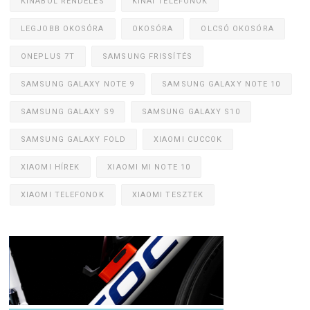
KÍNÁBÓL RENDELÉS
KÍNAI TELEFONOK
LEGJOBB OKOSÓRA
OKOSÓRA
OLCSÓ OKOSÓRA
ONEPLUS 7T
SAMSUNG FRISSÍTÉS
SAMSUNG GALAXY NOTE 9
SAMSUNG GALAXY NOTE 10
SAMSUNG GALAXY S9
SAMSUNG GALAXY S10
SAMSUNG GALAXY FOLD
XIAOMI CUCCOK
XIAOMI HÍREK
XIAOMI MI NOTE 10
XIAOMI TELEFONOK
XIAOMI TESZTEK