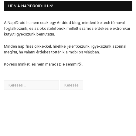
ÜDV A NAPIDROID.HU-N!
A NapiDroid.hu nem csak egy Andriod blog, mindenféle tech témával
foglalkozunk, és az okostelefonok mellett számos érdekes elektronikai
kütyüt igyekszünk bemutatni.
Minden nap friss cikkekkel, hírekkel jelentkezünk, igyekszünk azonnal
megírni, ha valami érdekes történik a mobilos világban.
Kövess minket, és nem maradsz le semmiről!