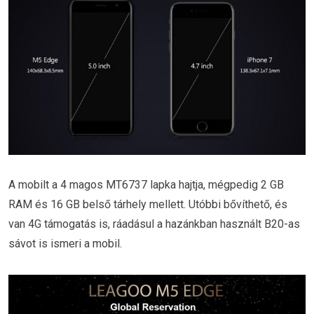
A mobilt a 4 magos MT6737 lapka hajtja, mégpedig 2 GB
RAM és 16 GB belső tárhely mellett. Utóbbi bővíthető, és
van 4G támogatás is, ráadásul a hazánkban használt B20-as
sávot is ismeri a mobil.