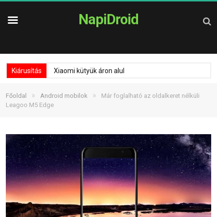
NapiDroid
Kiárusítás
Xiaomi kütyük áron alul
»
»
Főoldal
Android mobilok
Már foglalható az oldalkeret nélküli
Leagoo M5 Edge