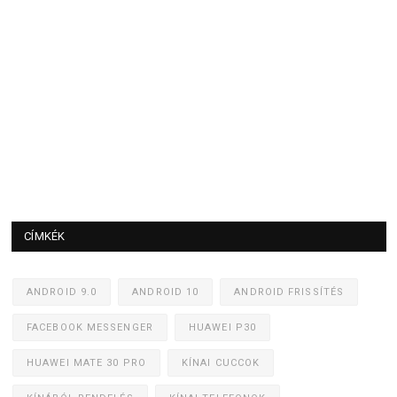
CÍMKÉK
ANDROID 9.0
ANDROID 10
ANDROID FRISSÍTÉS
FACEBOOK MESSENGER
HUAWEI P30
HUAWEI MATE 30 PRO
KÍNAI CUCCOK