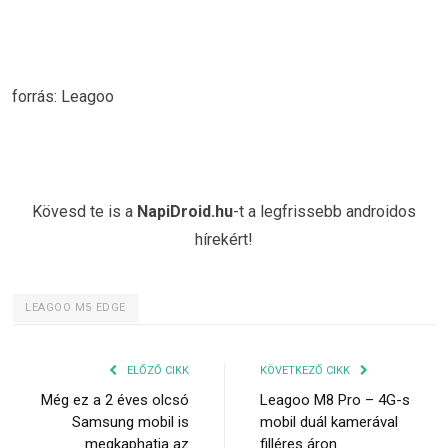
forrás: Leagoo
Kövesd te is a
NapiDroid.hu
-t a legfrissebb androidos
hírekért!
LEAGOO M5 EDGE
ELŐZŐ CIKK
KÖVETKEZŐ CIKK
Még ez a 2 éves olcsó
Leagoo M8 Pro – 4G-s
Samsung mobil is
mobil duál kamerával
megkaphatja az
filléres áron