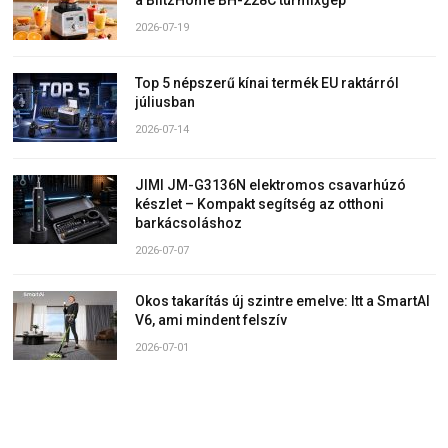
2026-07-19
Top 5 népszerű kínai termék EU raktárról
júliusban
2026-07-14
JIMI JM-G3136N elektromos csavarhúzó
készlet – Kompakt segítség az otthoni
barkácsoláshoz
2026-07-07
Okos takarítás új szintre emelve: Itt a SmartAI
V6, ami mindent felszív
2026-07-01