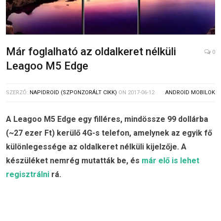
Már foglalható az oldalkeret nélküli
0
Leagoo M5 Edge
SZERZŐ:
NAPIDROID (SZPONZORÁLT CIKK)
ON
2017-06-12
ANDROID MOBILOK
A Leagoo M5 Edge egy filléres, mindössze 99 dollárba
(~27 ezer Ft) kerülő 4G-s telefon, amelynek az egyik fő
különlegessége az oldalkeret nélküli kijelzője. A
készüléket nemrég mutatták be, és
már elő is lehet
regisztrálni
rá.