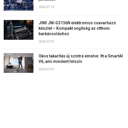
2026-07-14
JIMI JM-G3136N elektromos csavarhúzó
készlet – Kompakt segítség az otthoni
barkácsoláshoz
2026-07-07
Okos takarítás új szintre emelve: Itt a SmartAI
V6, ami mindent felszív
2026-07-01