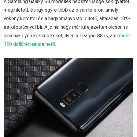
A Samsung Galaxy S8 modellek népszerűsége sok gyártót
megihletett, és így egyre több az olyan telefon, amely
vékony kerettel és a hagyományostól eltérő, általában 18:9-
es képaránnyal bír. A jó hír, hogy már kifejezetten olcsón is
kínálnak ilyen készülékeket, ilyen a Leagoo S8 is, ami
most
120 dollárért rendelhető.