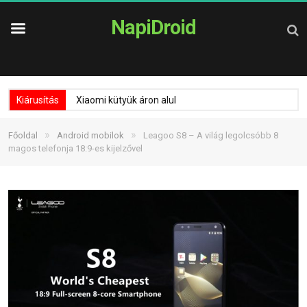
NapiDroid
Kiárusítás
Xiaomi kütyük áron alul
»
»
Főoldal
Android mobilok
Leagoo S8 – A világ legolcsóbb 8
magos telefonja 18:9-es kijelzővel