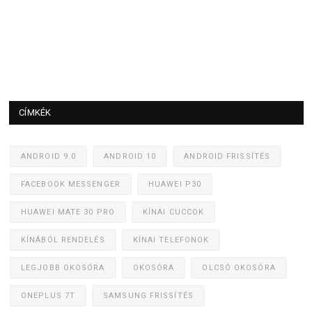
CÍMKÉK
ANDROID 9.0
ANDROID 10
ANDROID FRISSÍTÉS
FACEBOOK MESSENGER
HUAWEI P30
HUAWEI MATE 30 PRO
KÍNAI CUCCOK
KÍNÁBÓL RENDELÉS
KÍNAI TELEFONOK
LEGJOBB OKOSÓRA
OKOSÓRA
OLCSÓ OKOSÓRA
ONEPLUS 7T
SAMSUNG FRISSÍTÉS