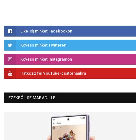
Like-olj minket Facebookon
Kövess minket Twitteren
Kövess minket Instagramon
Iratkozz fel YouTube-csatornánkra
EZEKRŐL SE MARADJ LE