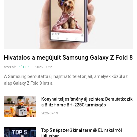
Hivatalos a megújult Samsung Galaxy Z Fold 8
Szerző:
PÉTER
2026-07-22
A Samsung bemutatta új hajlítható telefonjait, amelyek közül az
alap Galaxy Z Fold 8 lett a…
Konyhai teljesítmény új szinten: Bemutatkozik
a BlitzHome BH-228C turmixgép
2026-07-19
Top 5 népszerű kínai termék EU raktárról
júliusban