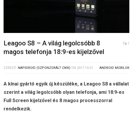
Leagoo S8 – A világ legolcsóbb 8
1
magos telefonja 18:9-es kijelzővel
SZERZŐ:
NAPIDROID (SZPONZORÁLT CIKK)
ON
2017-10-21
ANDROID MOBILOK
A kínai gyártó egyik új készüléke, a Leagoo S8 a vállalat
szerint a világ legolcsóbb olyan telefonja, ami 18:9-es
Full Screen kijelzővel és 8 magos processzorral
rendelkezik.