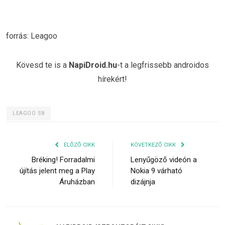
forrás: Leagoo
Kövesd te is a
NapiDroid.hu
-t a legfrissebb androidos
hírekért!
LEAGOO S8
ELŐZŐ CIKK
KÖVETKEZŐ CIKK
Bréking! Forradalmi
Lenyűgöző videón a
újítás jelent meg a Play
Nokia 9 várható
Áruházban
dizájnja