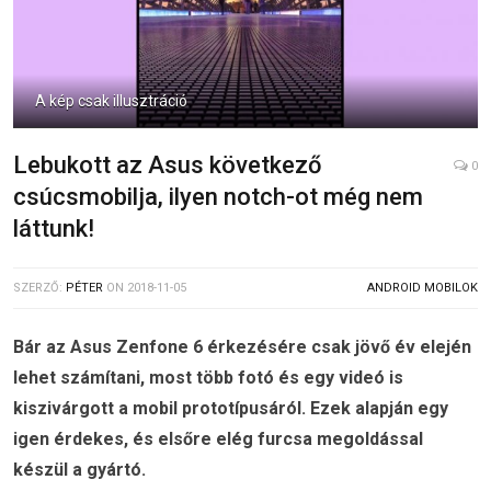
A kép csak illusztráció
Lebukott az Asus következő
0
csúcsmobilja, ilyen notch-ot még nem
láttunk!
SZERZŐ:
PÉTER
ON
2018-11-05
ANDROID MOBILOK
Bár az Asus Zenfone 6 érkezésére csak jövő év elején
lehet számítani, most több fotó és egy videó is
kiszivárgott a mobil prototípusáról. Ezek alapján egy
igen érdekes, és elsőre elég furcsa megoldással
készül a gyártó.