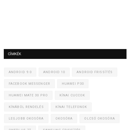
CÍMKÉK
ANDROID 9.0
ANDROID 10
ANDROID FRISSÍTÉS
FACEBOOK MESSENGER
HUAWEI P30
HUAWEI MATE 30 PRO
KÍNAI CUCCOK
KÍNÁBÓL RENDELÉS
KÍNAI TELEFONOK
LEGJOBB OKOSÓRA
OKOSÓRA
OLCSÓ OKOSÓRA