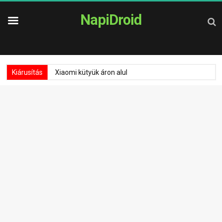
NapiDroid
Kiárusítás
Xiaomi kütyük áron alul