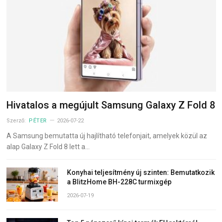
Hivatalos a megújult Samsung Galaxy Z Fold 8
Szerző:
PÉTER
2026-07-22
A Samsung bemutatta új hajlítható telefonjait, amelyek közül az
alap Galaxy Z Fold 8 lett a…
Konyhai teljesítmény új szinten: Bemutatkozik
a BlitzHome BH-228C turmixgép
2026-07-19