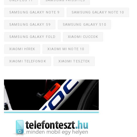
ONEPLUS 7T
SAMSUNG FRISSÍTÉS
SAMSUNG GALAXY NOTE 9
SAMSUNG GALAXY NOTE 10
SAMSUNG GALAXY S9
SAMSUNG GALAXY S10
SAMSUNG GALAXY FOLD
XIAOMI CUCCOK
XIAOMI HÍREK
XIAOMI MI NOTE 10
XIAOMI TELEFONOK
XIAOMI TESZTEK