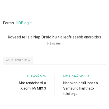
Forrás:
HDBlog.it
Kövesd te is a
NapiDroid.hu
-t a legfrissebb androidos
hírekért!
ASUS ZENFONE 6
ELŐZŐ CIKK
KÖVETKEZŐ CIKK
Már rendelhető a
Napokon belül jöhet a
Xiaomi Mi MIX 3
Samsung hajlítható
telefonja!