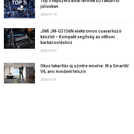
Top 5 népszerű kínai termék EU raktárról
júliusban
2026-07-14
JIMI JM-G3136N elektromos csavarhúzó
készlet – Kompakt segítség az otthoni
barkácsoláshoz
2026-07-07
Okos takarítás új szintre emelve: Itt a SmartAI
V6, ami mindent felszív
2026-07-01