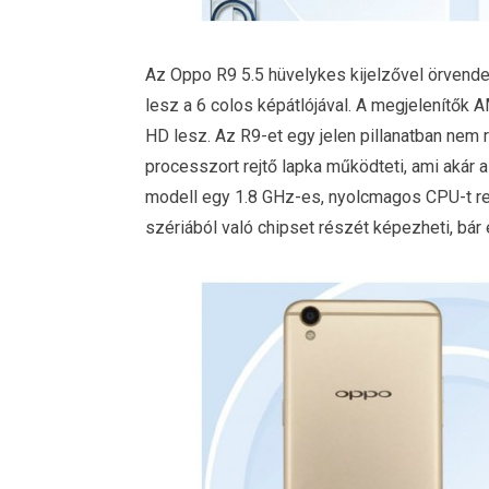
Az Oppo R9 5.5 hüvelykes kijelzővel örvende
lesz a 6 colos képátlójával. A megjelenítők 
HD lesz. Az R9-et egy jelen pillanatban nem 
processzort rejtő lapka működteti, ami akár 
modell egy 1.8 GHz-es, nyolcmagos CPU-t r
szériából való chipset részét képezheti, bár e