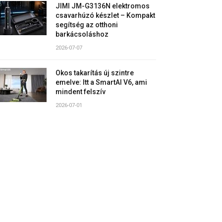
JIMI JM-G3136N elektromos
csavarhúzó készlet – Kompakt
segítség az otthoni
barkácsoláshoz
2026-07-07
Okos takarítás új szintre
emelve: Itt a SmartAI V6, ami
mindent felszív
2026-07-01