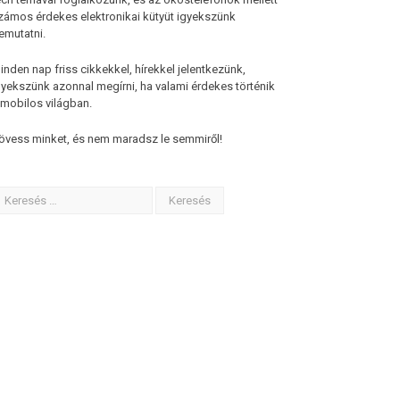
zámos érdekes elektronikai kütyüt igyekszünk
emutatni.
inden nap friss cikkekkel, hírekkel jelentkezünk,
gyekszünk azonnal megírni, ha valami érdekes történik
 mobilos világban.
övess minket, és nem maradsz le semmiről!