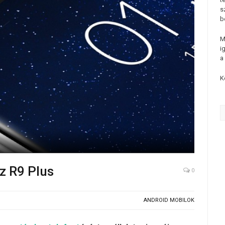
s
b
M
i
a
K
z R9 Plus
0
ANDROID MOBILOK