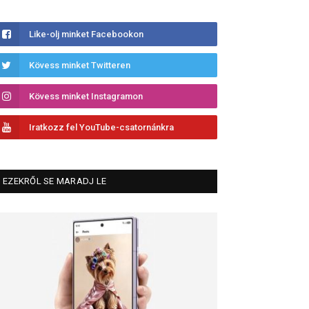
Like-olj minket Facebookon
Kövess minket Twitteren
Kövess minket Instagramon
Iratkozz fel YouTube-csatornánkra
EZEKRŐL SE MARADJ LE