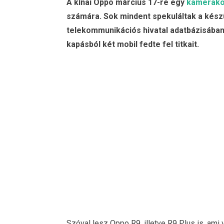
A kínai Oppo március 17-re egy
kamerakö
számára. Sok mindent spekuláltak a készül
telekommunikációs hivatal adatbázisában, 
kapásból két mobil fedte fel titkait.
Szóval lesz Oppo R9, illetve R9 Plus is, ami