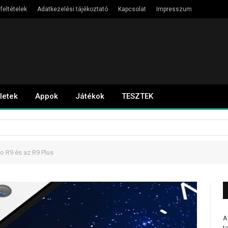
feltételek
Adatkezelési tájékoztató
Kapcsolat
Impresszum
letek
Appok
Játékok
TESZTEK
o R9 és az R9 Plus
A
t