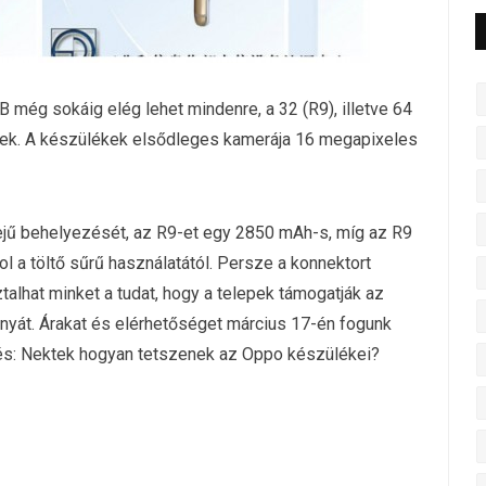
még sokáig elég lehet mindenre, a 32 (R9), illetve 64
tőek. A készülékek elsődleges kamerája 16 megapixeles
ejű behelyezését, az R9-et egy 2850 mAh-s, míg az R9
l a töltő sűrű használatától. Persze a konnektort
talhat minket a tudat, hogy a telepek támogatják az
yát. Árakat és elérhetőséget március 17-én fogunk
dés: Nektek hogyan tetszenek az Oppo készülékei?