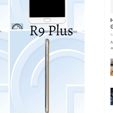
H
G
S
A
a