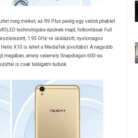
ztet meg minket, az R9 Plus pedig egy valódi phablet
AMOLED technológiára épülnek majd, felbontásuk Full
részletezett, 1.95 GHz-re skálázott, nyolcmagos
a Helio X10 is lehet a MediaTek jóvoltából. A nagyobb
ejt magában, amely valamely Snapdragon 600-as
zúttal is csak találgatni tudunk.