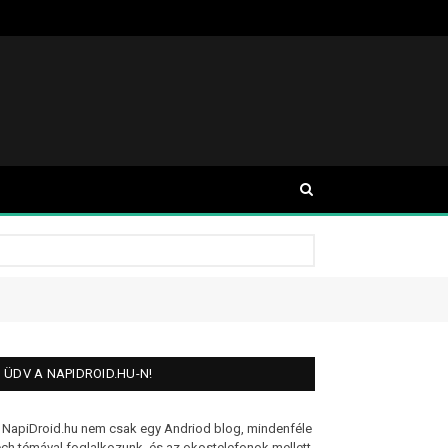
ÜDV A NAPIDROID.HU-N!
 NapiDroid.hu nem csak egy Andriod blog, mindenféle
ech témával foglalkozunk, és az okostelefonok mellett