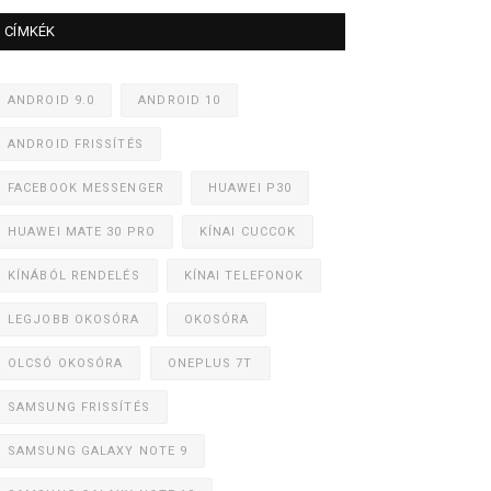
CÍMKÉK
ANDROID 9.0
ANDROID 10
ANDROID FRISSÍTÉS
FACEBOOK MESSENGER
HUAWEI P30
HUAWEI MATE 30 PRO
KÍNAI CUCCOK
KÍNÁBÓL RENDELÉS
KÍNAI TELEFONOK
LEGJOBB OKOSÓRA
OKOSÓRA
OLCSÓ OKOSÓRA
ONEPLUS 7T
SAMSUNG FRISSÍTÉS
SAMSUNG GALAXY NOTE 9