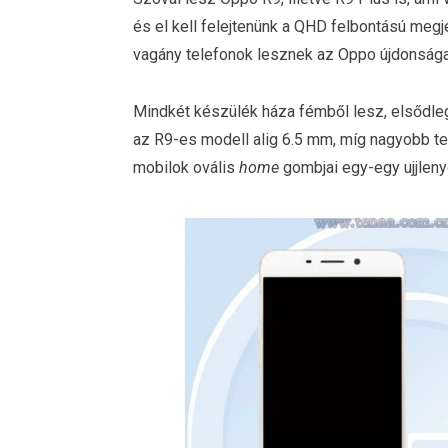
és el kell felejtenünk a QHD felbontású megje
vagány telefonok lesznek az Oppo újdonsága
Mindkét készülék háza fémből lesz, elsődle
az R9-es modell alig 6.5 mm, míg nagyobb t
mobilok ovális
home
gombjai egy-egy ujjleny