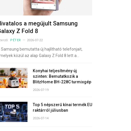
ivatalos a megújult Samsung
alaxy Z Fold 8
zerző:
PÉTER
2026-07-22
 Samsung bemutatta új hajlítható telefonjait,
melyek közül az alap Galaxy Z Fold 8 lett a…
Konyhai teljesítmény új
szinten: Bemutatkozik a
BlitzHome BH-228C turmixgép
2026-07-19
Top 5 népszerű kínai termék EU
raktárról júliusban
2026-07-14