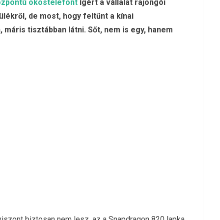
zpontú okostelefont
ígért a vállalat rajongói
ékről, de most, hogy feltűnt a kínai
máris tisztábban látni. Sőt, nem is egy, hanem
 viszont biztosan nem lesz, az a Snapdragon 820 lapka,