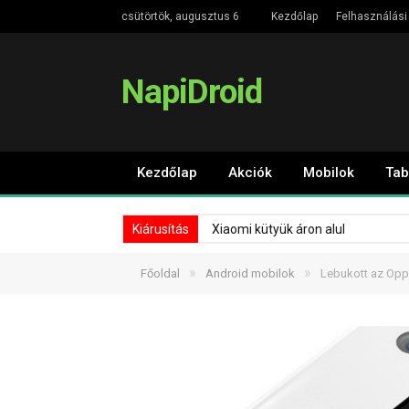
csütörtök, augusztus 6
Kezdőlap
Felhasználási 
NapiDroid
Kezdőlap
Akciók
Mobilok
Tab
Kiárusítás
Xiaomi kütyük áron alul
»
»
Főoldal
Android mobilok
Lebukott az Opp