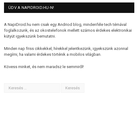
ÜDV A NAPIDROID.HU-N!
A NapiDroid.hu nem csak egy Andriod blog, mindenféle tech témával
foglalkozunk, és az okostelefonok mellett számos érdekes elektronikai
kütyüt igyekszünk bemutatni.
Minden nap friss cikkekkel, hírekkel jelentkezünk, igyekszünk azonnal
megírni, ha valami érdekes történik a mobilos világban.
Kövess minket, és nem maradsz le semmiről!