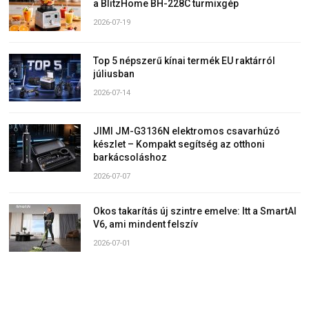
a BlitzHome BH-228C turmixgép
2026-07-19
Top 5 népszerű kínai termék EU raktárról
júliusban
2026-07-14
JIMI JM-G3136N elektromos csavarhúzó
készlet – Kompakt segítség az otthoni
barkácsoláshoz
2026-07-07
Okos takarítás új szintre emelve: Itt a SmartAI
V6, ami mindent felszív
2026-07-01