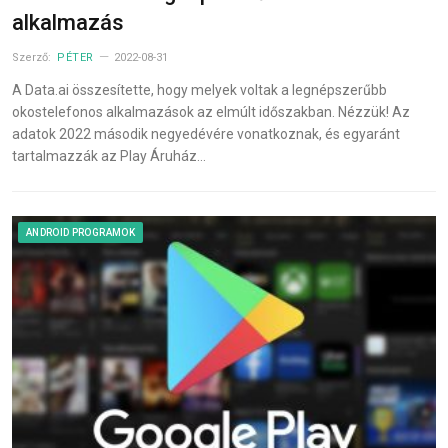
alkalmazás
Szerző:
PÉTER
2022-08-31
A Data.ai összesítette, hogy melyek voltak a legnépszerűbb
okostelefonos alkalmazások az elmúlt időszakban. Nézzük! Az
adatok 2022 második negyedévére vonatkoznak, és egyaránt
tartalmazzák az Play Áruház…
ANDROID PROGRAMOK