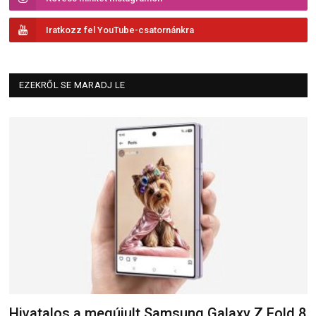
Iratkozz fel YouTube-csatornánkra
EZEKRŐL SE MARADJ LE
Hivatalos a megújult Samsung Galaxy Z Fold 8