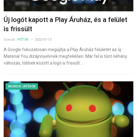
Új logót kapott a Play Áruház, és a felület
is frissült
Szerző:
PÉTER
2022-07-13
A Google fokozatosan megújítja a Play Áruház felületét az új
Material You dizájnnyelvnek megfelelően. Már fel is tűnt néhány
változás, többek között a logó is frissült.…
ANDROID JÁTÉKOK