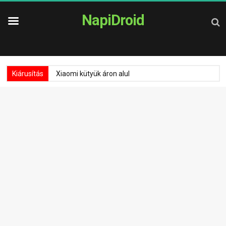
NapiDroid
Kiárusítás
Xiaomi kütyük áron alul