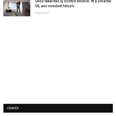
Okos takarítás új szintre emelve: Itt a SmartAI
V6, ami mindent felszív
2026-07-01
CÍMKÉK