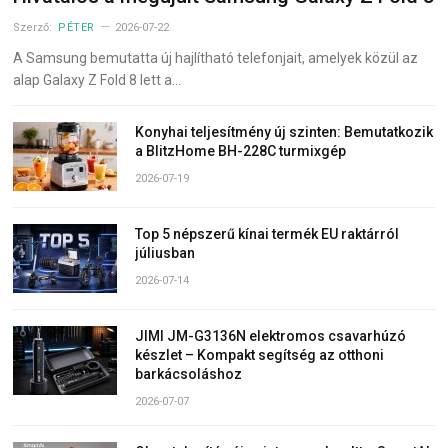
Szerző:
PÉTER
2026-07-22
A Samsung bemutatta új hajlítható telefonjait, amelyek közül az
alap Galaxy Z Fold 8 lett a…
Konyhai teljesítmény új szinten: Bemutatkozik
a BlitzHome BH-228C turmixgép
2026-07-19
Top 5 népszerű kínai termék EU raktárról
júliusban
2026-07-14
JIMI JM-G3136N elektromos csavarhúzó
készlet – Kompakt segítség az otthoni
barkácsoláshoz
2026-07-07