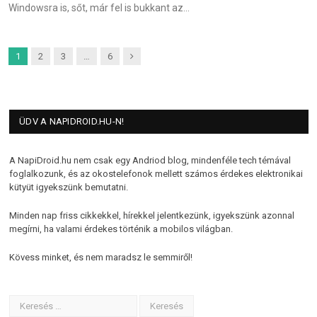
Windowsra is, sőt, már fel is bukkant az…
Next
1
2
3
…
6
ÜDV A NAPIDROID.HU-N!
A NapiDroid.hu nem csak egy Andriod blog, mindenféle tech témával
foglalkozunk, és az okostelefonok mellett számos érdekes elektronikai
kütyüt igyekszünk bemutatni.
Minden nap friss cikkekkel, hírekkel jelentkezünk, igyekszünk azonnal
megírni, ha valami érdekes történik a mobilos világban.
Kövess minket, és nem maradsz le semmiről!