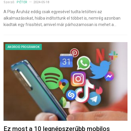
Szerző:
PÉTER
2024-05-18
A Play Áruház eddig csak egyesével tudta letölteni az
alkalmazásokat, hiába indítottunk el többet is, nemrég azonban
kiadtak egy frissítést, amivel már párhozamosan is mehet a…
ANDROID PROGRAMOK
Ez most a 10 legnépszerűbb mobilos