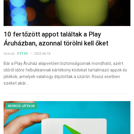
10 fertőzött appot találtak a Play
Áruházban, azonnal törölni kell őket
Szerző:
PÉTER
2022-06-18
Bár a Play Áruház alapvetően biztonságosnak mondható, azért
időről időre felbukkannak kártékony kódokat tartalmazó appok és
játékok, amelyek valahogy átjutottak a szűrőn. Rossz esetben
ezeket akár…
ANDROID JÁTÉKOK