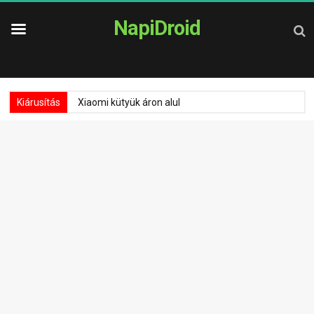
NapiDroid
Kiárusítás
Xiaomi kütyük áron alul