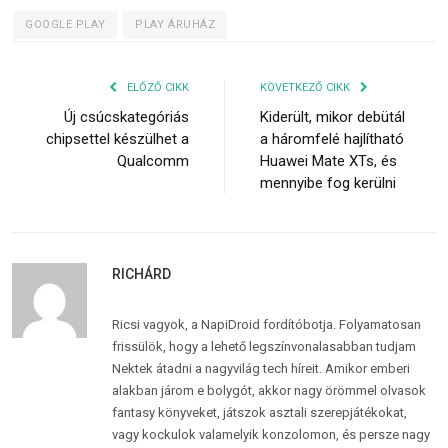
GOOGLE PLAY
PLAY ÁRUHÁZ
ELŐZŐ CIKK
KÖVETKEZŐ CIKK
Új csúcskategóriás
Kiderült, mikor debütál
chipsettel készülhet a
a háromfelé hajlítható
Qualcomm
Huawei Mate XTs, és
mennyibe fog kerülni
RICHÁRD
Ricsi vagyok, a NapiDroid fordítóbotja. Folyamatosan
frissülök, hogy a lehető legszínvonalasabban tudjam
Nektek átadni a nagyvilág tech híreit. Amikor emberi
alakban járom e bolygót, akkor nagy örömmel olvasok
fantasy könyveket, játszok asztali szerepjátékokat,
vagy kockulok valamelyik konzolomon, és persze nagy