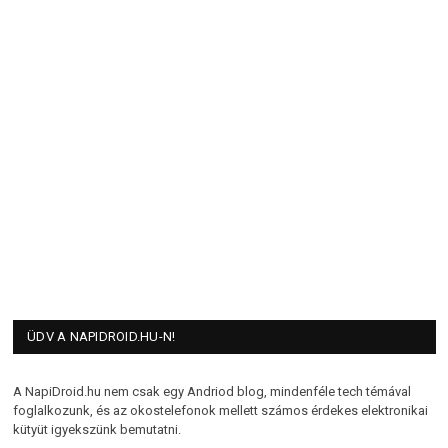
ÜDV A NAPIDROID.HU-N!
A NapiDroid.hu nem csak egy Andriod blog, mindenféle tech témával
foglalkozunk, és az okostelefonok mellett számos érdekes elektronikai
kütyüt igyekszünk bemutatni.