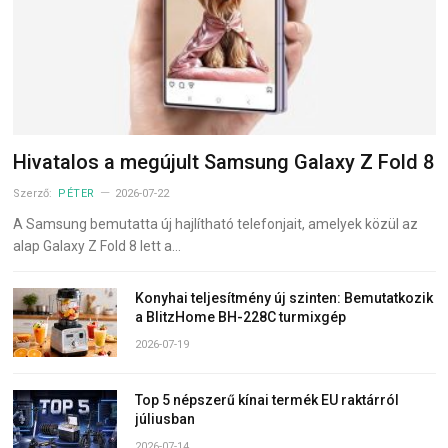
Hivatalos a megújult Samsung Galaxy Z Fold 8
Szerző:
PÉTER
2026-07-22
A Samsung bemutatta új hajlítható telefonjait, amelyek közül az
alap Galaxy Z Fold 8 lett a…
Konyhai teljesítmény új szinten: Bemutatkozik
a BlitzHome BH-228C turmixgép
2026-07-19
Top 5 népszerű kínai termék EU raktárról
júliusban
2026-07-14