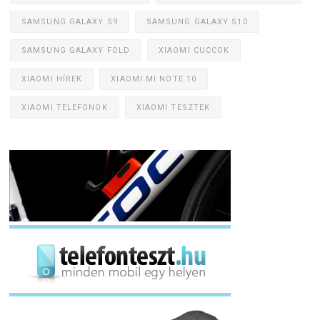
SAMSUNG GALAXY S9
SAMSUNG GALAXY S10
SAMSUNG GALAXY FOLD
XIAOMI CUCCOK
XIAOMI HÍREK
XIAOMI MI NOTE 10
XIAOMI TELEFONOK
XIAOMI TESZTEK