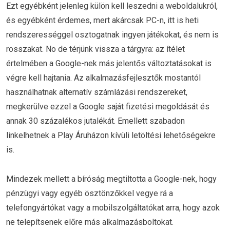
Ezt egyébként jelenleg külön kell leszedni a weboldalukról,
és egyébként érdemes, mert akárcsak PC-n, itt is heti
rendszerességgel osztogatnak ingyen játékokat, és nem is
rosszakat. No de térjünk vissza a tárgyra: az ítélet
értelmében a Google-nek más jelentős változtatásokat is
végre kell hajtania. Az alkalmazásfejlesztők mostantól
használhatnak alternatív számlázási rendszereket,
megkerülve ezzel a Google saját fizetési megoldását és
annak 30 százalékos jutalékát. Emellett szabadon
linkelhetnek a Play Áruházon kívüli letöltési lehetőségekre
is.
Mindezek mellett a bíróság megtiltotta a Google-nek, hogy
pénzügyi vagy egyéb ösztönzőkkel vegye rá a
telefongyártókat vagy a mobilszolgáltatókat arra, hogy azok
ne telepítsenek előre más alkalmazásboltokat.