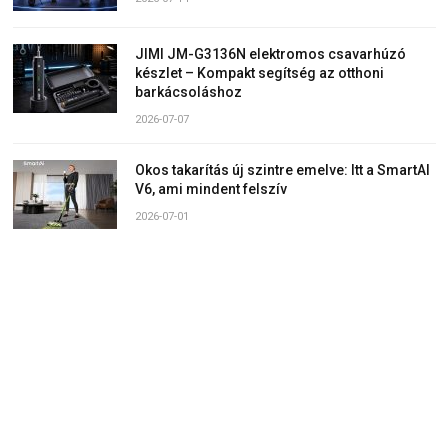
JIMI JM-G3136N elektromos csavarhúzó
készlet – Kompakt segítség az otthoni
barkácsoláshoz
2026-07-07
Okos takarítás új szintre emelve: Itt a SmartAI
V6, ami mindent felszív
2026-07-01