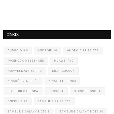
CÍMKÉK
ANDROID 9.0
ANDROID 10
ANDROID FRISSÍTÉS
FACEBOOK MESSENGER
HUAWEI P30
HUAWEI MATE 30 PRO
KÍNAI CUCCOK
KÍNÁBÓL RENDELÉS
KÍNAI TELEFONOK
LEGJOBB OKOSÓRA
OKOSÓRA
OLCSÓ OKOSÓRA
ONEPLUS 7T
SAMSUNG FRISSÍTÉS
SAMSUNG GALAXY NOTE 9
SAMSUNG GALAXY NOTE 10