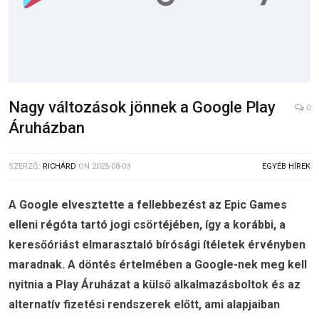
Nagy változások jönnek a Google Play
0
Áruházban
SZERZŐ:
RICHÁRD
ON
2025-08-03
EGYÉB HÍREK
A Google elvesztette a fellebbezést az Epic Games
elleni régóta tartó jogi csörtéjében, így a korábbi, a
keresőóriást elmarasztaló bírósági ítéletek érvényben
maradnak. A döntés értelmében a Google-nek meg kell
nyitnia a Play Áruházat a külső alkalmazásboltok és az
alternatív fizetési rendszerek előtt, ami alapjaiban