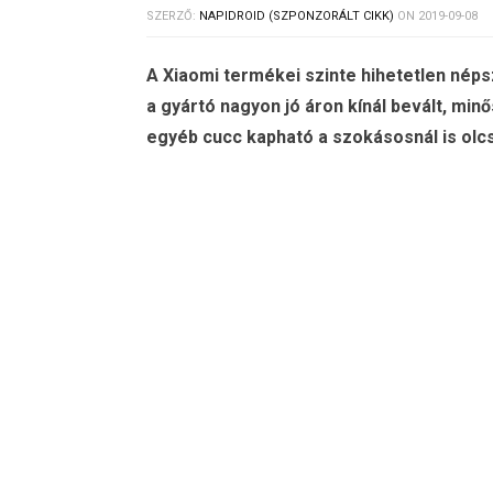
SZERZŐ:
NAPIDROID (SZPONZORÁLT CIKK)
ON
2019-09-08
A Xiaomi termékei szinte hihetetlen nép
a gyártó nagyon jó áron kínál bevált, mi
egyéb cucc kapható a szokásosnál is ol