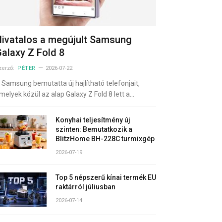
ivatalos a megújult Samsung
alaxy Z Fold 8
zerző:
PÉTER
2026-07-22
 Samsung bemutatta új hajlítható telefonjait,
melyek közül az alap Galaxy Z Fold 8 lett a…
Konyhai teljesítmény új
szinten: Bemutatkozik a
BlitzHome BH-228C turmixgép
2026-07-19
Top 5 népszerű kínai termék EU
raktárról júliusban
2026-07-14