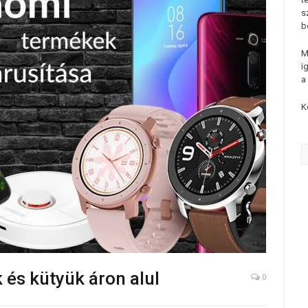
s
b
M
i
a
K
 és kütyük áron alul
0