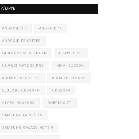
CÍMKÉK
ANDROID 9.0
ANDROID 10
ANDROID FRISSÍTÉS
FACEBOOK MESSENGER
HUAWEI P30
HUAWEI MATE 30 PRO
KÍNAI CUCCOK
KÍNÁBÓL RENDELÉS
KÍNAI TELEFONOK
LEGJOBB OKOSÓRA
OKOSÓRA
OLCSÓ OKOSÓRA
ONEPLUS 7T
SAMSUNG FRISSÍTÉS
SAMSUNG GALAXY NOTE 9