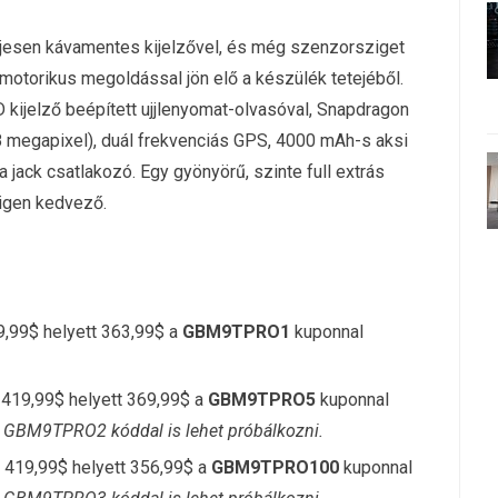
ljesen kávamentes kijelzővel, és még szenzorsziget
 motorikus megoldással jön elő a készülék tetejéből.
kijelző beépített ujjlenyomat-olvasóval, Snapdragon
s 8 megapixel), duál frekvenciás GPS, 4000 mAh-s aksi
 jack csatlakozó. Egy gyönyörű, szinte full extrás
 igen kedvező.
,99$ helyett 363,99$ a
GBM9TPRO1
kuponnal
419,99$ helyett 369,99$ a
GBM9TPRO5
kuponnal
 a GBM9TPRO2 kóddal is lehet próbálkozni.
419,99$ helyett 356,99$ a
GBM9TPRO100
kuponnal