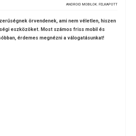
ANDROID MOBILOK
,
FELKAPOTT
szerűségnek örvendenek, ami nem véletlen, hiszen
nőségi eszközöket. Most számos friss mobil és
csóbban, érdemes megnézni a válogatásunkat!