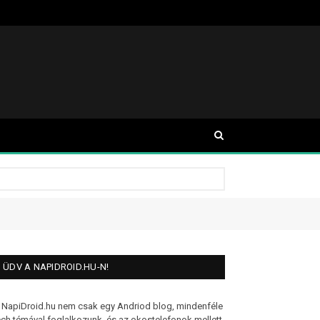
ÜDV A NAPIDROID.HU-N!
 NapiDroid.hu nem csak egy Andriod blog, mindenféle
ech témával foglalkozunk, és az okostelefonok mellett