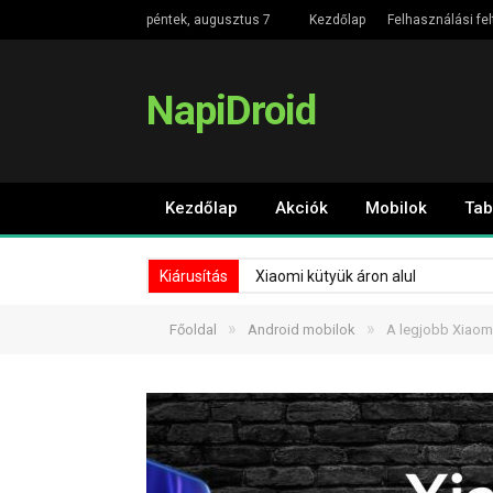
péntek, augusztus 7
Kezdőlap
Felhasználási fel
NapiDroid
Kezdőlap
Akciók
Mobilok
Tab
Kiárusítás
Xiaomi kütyük áron alul
»
»
Főoldal
Android mobilok
A legjobb Xiaomi