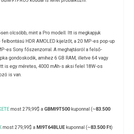
 a GBM9TPRO3 kóddal is lehet próbálkozni.
tősen olcsóbb, mint a Pro modell. Itt is megkapjuk
D+ felbontású HDR AMOLED kijelzőt, a 20 MP-es pop-up
 MP-es Sony főszenzorral. A meghajtásról a felső-
apka gondoskodik, amihez 6 GB RAM, illetve 64 vagy
itt is egy méretes, 4000 mAh-s aksi felel 18W-os
ozó is van.
EKETE
most 279,99$ a
GBMI9T500
kuponnal (~
83.500
K
most 279,99$ a
MI9T64BLUE
kuponnal (~
83.500 Ft
)