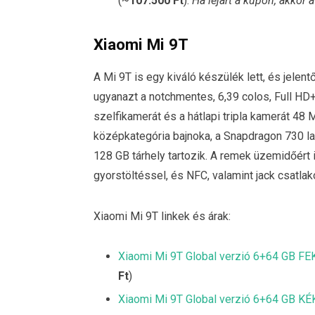
(~
107.500 Ft
).
Ha lejárt a kupon, akkor
Xiaomi Mi 9T
A Mi 9T is egy kiváló készülék lett, és jelen
ugyanazt a notchmentes, 6,39 colos, Full H
szelfikamerát és a hátlapi tripla kamerát 48
középkategória bajnoka, a Snapdragon 730 l
128 GB tárhely tartozik. A remek üzemidőért 
gyorstöltéssel, és NFC, valamint jack csatlak
Xiaomi Mi 9T linkek és árak:
Xiaomi Mi 9T Global verzió 6+64 GB F
Ft
)
Xiaomi Mi 9T Global verzió 6+64 GB KÉ