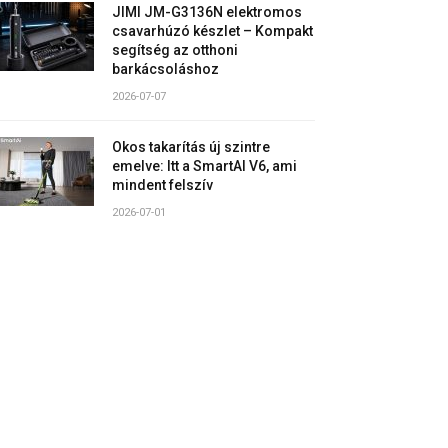
JIMI JM-G3136N elektromos
csavarhúzó készlet – Kompakt
segítség az otthoni
barkácsoláshoz
2026-07-07
Okos takarítás új szintre
emelve: Itt a SmartAI V6, ami
mindent felszív
2026-07-01