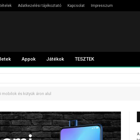
tételek
Adatkezelési tájékoztató
Kapcsolat
Impresszum
letek
Appok
Játékok
TESZTEK
 mobilok és kütyük áron alul
A
t