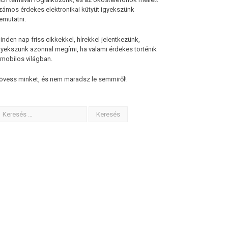
zámos érdekes elektronikai kütyüt igyekszünk
emutatni.
inden nap friss cikkekkel, hírekkel jelentkezünk,
gyekszünk azonnal megírni, ha valami érdekes történik
 mobilos világban.
övess minket, és nem maradsz le semmiről!