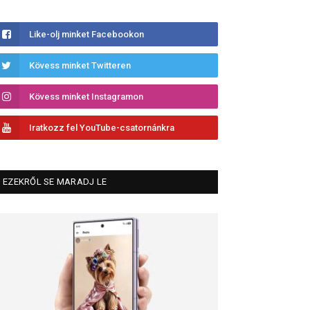
Like-olj minket Facebookon
Kövess minket Twitteren
Kövess minket Instagramon
Iratkozz fel YouTube-csatornánkra
EZEKRŐL SE MARADJ LE