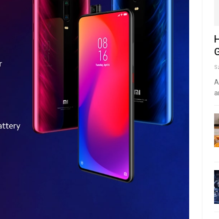
H
G
S
A
a