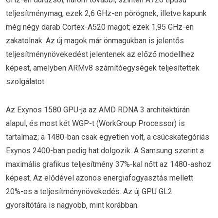
teljesítménymag, ezek 2,6 GHz-en pörögnek, illetve kapunk
még négy darab Cortex-A520 magot; ezek 1,95 GHz-en
zakatolnak. Az új magok már önmagukban is jelentős
teljesítménynövekedést jelentenek az előző modellhez
képest, amelyben ARMv8 számítóegységek teljesítettek
szolgálatot.
Az Exynos 1580 GPU-ja az AMD RDNA 3 architektúrán
alapul, és most két WGP-t (WorkGroup Processor) is
tartalmaz; a 1480-ban csak egyetlen volt, a csúcskategóriás
Exynos 2400-ban pedig hat dolgozik. A Samsung szerint a
maximális grafikus teljesítmény 37%-kal nőtt az 1480-ashoz
képest. Az elődével azonos energiafogyasztás mellett
20%-os a teljesítménynövekedés. Az új GPU GL2
gyorsítótára is nagyobb, mint korábban.