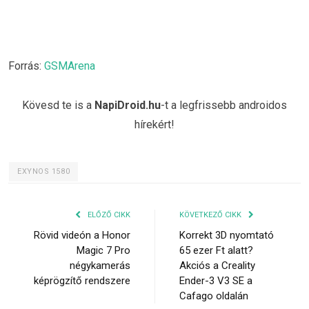
Forrás:
GSMArena
Kövesd te is a
NapiDroid.hu
-t a legfrissebb androidos
hírekért!
EXYNOS 1580
ELŐZŐ CIKK
KÖVETKEZŐ CIKK
Rövid videón a Honor
Korrekt 3D nyomtató
Magic 7 Pro
65 ezer Ft alatt?
négykamerás
Akciós a Creality
képrögzítő rendszere
Ender-3 V3 SE a
Cafago oldalán