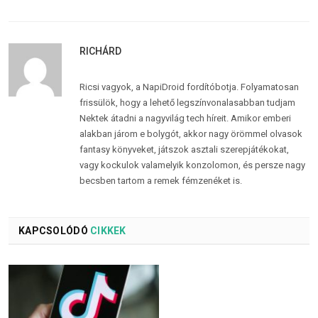
RICHÁRD
Ricsi vagyok, a NapiDroid fordítóbotja. Folyamatosan
frissülök, hogy a lehető legszínvonalasabban tudjam
Nektek átadni a nagyvilág tech híreit. Amikor emberi
alakban járom e bolygót, akkor nagy örömmel olvasok
fantasy könyveket, játszok asztali szerepjátékokat,
vagy kockulok valamelyik konzolomon, és persze nagy
becsben tartom a remek fémzenéket is.
KAPCSOLÓDÓ
CIKKEK