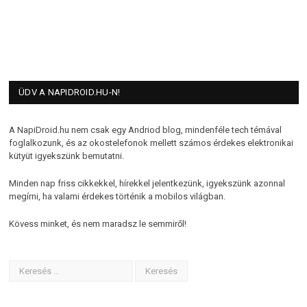
ÜDV A NAPIDROID.HU-N!
A NapiDroid.hu nem csak egy Andriod blog, mindenféle tech témával
foglalkozunk, és az okostelefonok mellett számos érdekes elektronikai
kütyüt igyekszünk bemutatni.
Minden nap friss cikkekkel, hírekkel jelentkezünk, igyekszünk azonnal
megírni, ha valami érdekes történik a mobilos világban.
Kövess minket, és nem maradsz le semmiről!