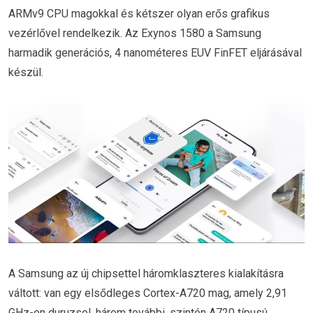
ARMv9 CPU magokkal és kétszer olyan erős grafikus
vezérlővel rendelkezik. Az Exynos 1580 a Samsung
harmadik generációs, 4 nanométeres EUV FinFET eljárásával
készül.
A Samsung az új chipsettel háromklaszteres kialakításra
váltott: van egy elsődleges Cortex-A720 mag, amely 2,91
GHz-en duruzsol, három további, szintén A720 típusú