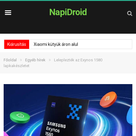
NapiDroid
Kiárusítás
Xiaomi kütyük áron alul
»
»
Főoldal
Egyéb hírek
Leleplezték az Exynos 1580
lapkakészletet