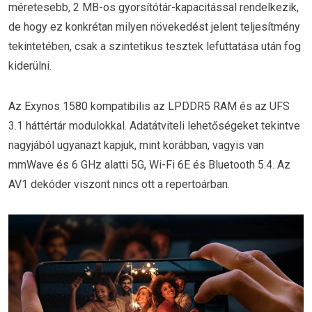
méretesebb, 2 MB-os gyorsítótár-kapacitással rendelkezik,
de hogy ez konkrétan milyen növekedést jelent teljesítmény
tekintetében, csak a szintetikus tesztek lefuttatása után fog
kiderülni.
Az Exynos 1580 kompatibilis az LPDDR5 RAM és az UFS
3.1 háttértár modulokkal. Adatátviteli lehetőségeket tekintve
nagyjából ugyanazt kapjuk, mint korábban, vagyis van
mmWave és 6 GHz alatti 5G, Wi-Fi 6E és Bluetooth 5.4. Az
AV1 dekóder viszont nincs ott a repertoárban.