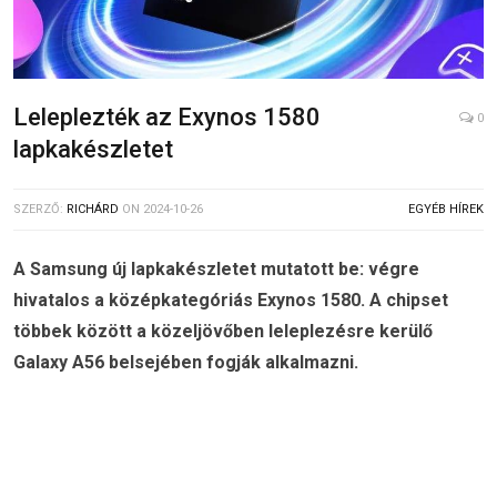
Leleplezték az Exynos 1580
0
lapkakészletet
SZERZŐ:
RICHÁRD
ON
2024-10-26
EGYÉB HÍREK
A Samsung új lapkakészletet mutatott be: végre
hivatalos a középkategóriás Exynos 1580. A chipset
többek között a közeljövőben leleplezésre kerülő
Galaxy A56 belsejében fogják alkalmazni.