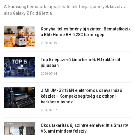
A Samsung bemutatta új hajlítható telefonjait, amelyek közül az
alap Galaxy Z Fold 8 lett a…
Konyhai teljesítmény új szinten: Bemutatkozik
a BlitzHome BH-228C turmixgép
2026-07-19
Top 5 népszerű kínai termék EU raktárról
júliusban
2026-07-14
JIMI JM-G3136N elektromos csavarhúzó
készlet – Kompakt segítség az otthoni
barkácsoláshoz
2026-07-07
Okos takarítás új szintre emelve: Itt a SmartAI
V6, ami mindent felszív