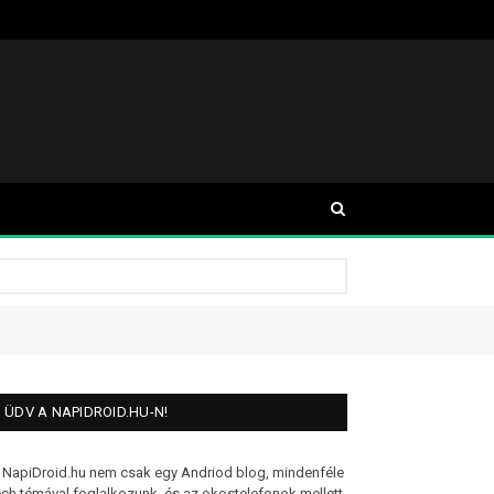
ÜDV A NAPIDROID.HU-N!
 NapiDroid.hu nem csak egy Andriod blog, mindenféle
ech témával foglalkozunk, és az okostelefonok mellett