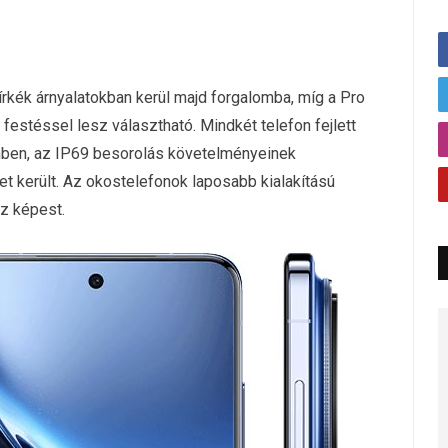
írkék árnyalatokban kerül majd forgalomba, míg a Pro
festéssel lesz választható. Mindkét telefon fejlett
mben, az IP69 besorolás követelményeinek
et került. Az okostelefonok laposabb kialakítású
oz képest.