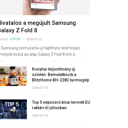
ivatalos a megújult Samsung
alaxy Z Fold 8
zerző:
PÉTER
2026-07-22
 Samsung bemutatta új hajlítható telefonjait,
melyek közül az alap Galaxy Z Fold 8 lett a…
Konyhai teljesítmény új
szinten: Bemutatkozik a
BlitzHome BH-228C turmixgép
2026-07-19
Top 5 népszerű kínai termék EU
raktárról júliusban
2026-07-14