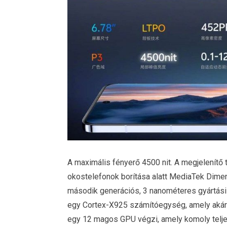
A maximális fényerő 4500 nit. A megjelenítő 
okostelefonok borítása alatt MediaTek Dimens
második generációs, 3 nanométeres gyártási
egy Cortex-X925 számítóegység, amely akár 
egy 12 magos GPU végzi, amely komoly teljes