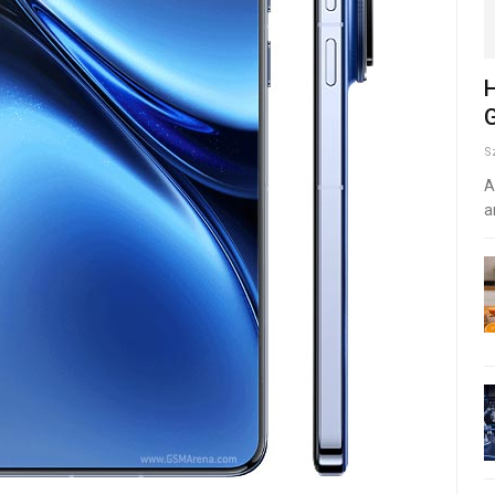
H
G
S
A
a