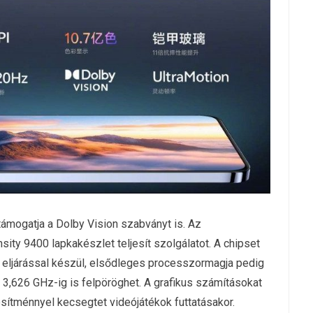
támogatja a Dolby Vision szabványt is. Az
ity 9400 lapkakészlet teljesít szolgálatot. A chipset
 eljárással készül, elsődleges processzormagja pedig
3,626 GHz-ig is felpöröghet. A grafikus számításokat
ítménnyel kecsegtet videójátékok futtatásakor.