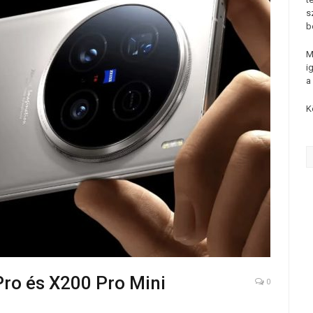
s
b
M
i
a
K
Pro és X200 Pro Mini
0