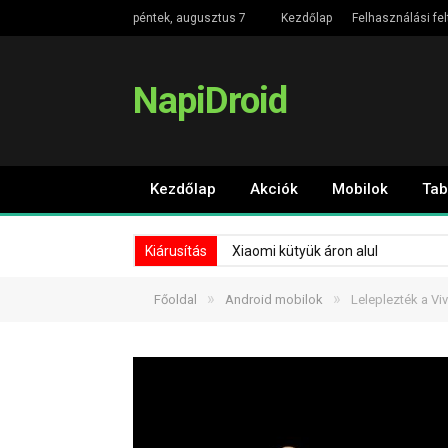
péntek, augusztus 7
Kezdőlap
Felhasználási fel
NapiDroid
Kezdőlap
Akciók
Mobilok
Tab
Kiárusítás
Xiaomi kütyük áron alul
»
»
Főoldal
Android mobilok
Leleplezték a Vi