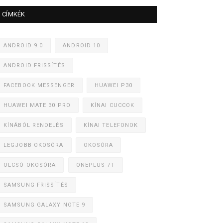
CÍMKÉK
ANDROID 9.0
ANDROID 10
ANDROID FRISSÍTÉS
FACEBOOK MESSENGER
HUAWEI P30
HUAWEI MATE 30 PRO
KÍNAI CUCCOK
KÍNÁBÓL RENDELÉS
KÍNAI TELEFONOK
LEGJOBB OKOSÓRA
OKOSÓRA
OLCSÓ OKOSÓRA
ONEPLUS 7T
SAMSUNG FRISSÍTÉS
SAMSUNG GALAXY NOTE 9