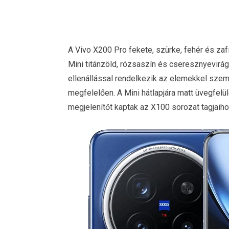
A Vivo X200 Pro fekete, szürke, fehér és zaf
Mini titánzöld, rózsaszín és cseresznyevirág 
ellenállással rendelkezik az elemekkel sze
megfelelően. A Mini hátlapjára matt üvegfelül
megjelenítőt kaptak az X100 sorozat tagjaih