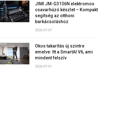
JIMI JM-G3136N elektromos
csavarhúzó készlet – Kompakt
segítség az otthoni
barkácsoláshoz
2026-07-07
Okos takarítás új szintre
emelve: Itt a SmartAI V6, ami
mindent felszív
2026-07-01