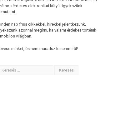
zámos érdekes elektronikai kütyüt igyekszünk
emutatni.
inden nap friss cikkekkel, hírekkel jelentkezünk,
gyekszünk azonnal megírni, ha valami érdekes történik
 mobilos világban.
övess minket, és nem maradsz le semmiről!