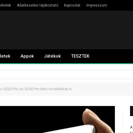
tételek
Adatkezelési tájékoztató
Kapcsolat
Impresszum
letek
Appok
Játékok
TESZTEK
vo X200 Pro és X200 Pro Mini modelleket is
A
t