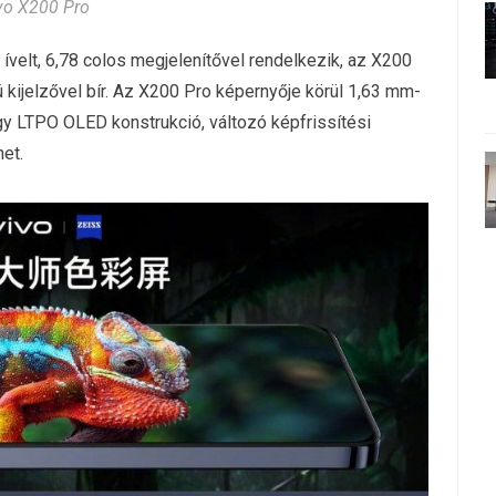
vo X200 Pro
velt, 6,78 colos megjelenítővel rendelkezik, az X200
ú kijelzővel bír. Az X200 Pro képernyője körül 1,63 mm-
gy LTPO OLED konstrukció, változó képfrissítési
et.