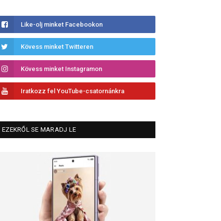
Like-olj minket Facebookon
Kövess minket Twitteren
Kövess minket Instagramon
Iratkozz fel YouTube-csatornánkra
EZEKRŐL SE MARADJ LE