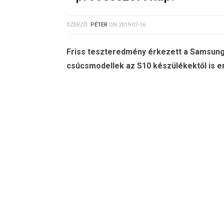
SZERZŐ:
PÉTER
ON
2019-07-16
Friss teszteredmény érkezett a Samsung G
csúcsmodellek az S10 készülékektől is e