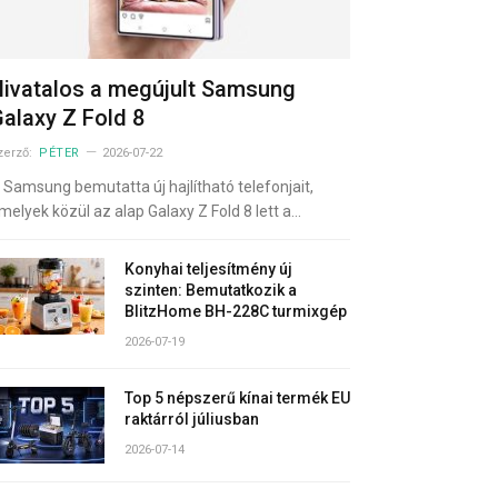
ivatalos a megújult Samsung
alaxy Z Fold 8
zerző:
PÉTER
2026-07-22
 Samsung bemutatta új hajlítható telefonjait,
melyek közül az alap Galaxy Z Fold 8 lett a…
Konyhai teljesítmény új
szinten: Bemutatkozik a
BlitzHome BH-228C turmixgép
2026-07-19
Top 5 népszerű kínai termék EU
raktárról júliusban
2026-07-14