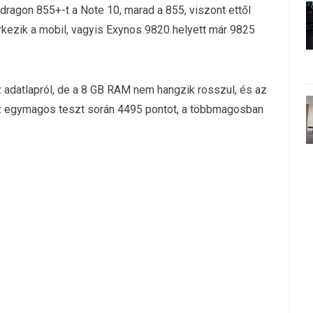
agon 855+-t a Note 10, marad a 855, viszont ettől
rkezik a mobil, vagyis Exynos 9820 helyett már 9825
z adatlapról, de a 8 GB RAM nem hangzik rosszul, és az
Az egymagos teszt során 4495 pontot, a többmagosban