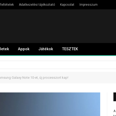
feltételek
Adatkezelési tájékoztató
Kapcsolat
Impresszum
letek
Appok
Játékok
TESZTEK
amsung Galaxy Note 10-et, új processzort kap!
A
t