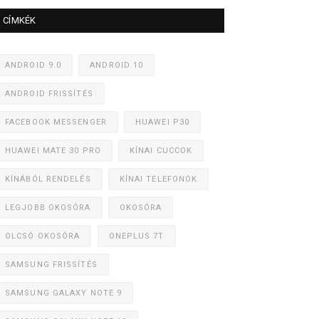
CÍMKÉK
ANDROID 9.0
ANDROID 10
ANDROID FRISSÍTÉS
FACEBOOK MESSENGER
HUAWEI P30
HUAWEI MATE 30 PRO
KÍNAI CUCCOK
KÍNÁBÓL RENDELÉS
KÍNAI TELEFONOK
LEGJOBB OKOSÓRA
OKOSÓRA
OLCSÓ OKOSÓRA
ONEPLUS 7T
SAMSUNG FRISSÍTÉS
SAMSUNG GALAXY NOTE 9