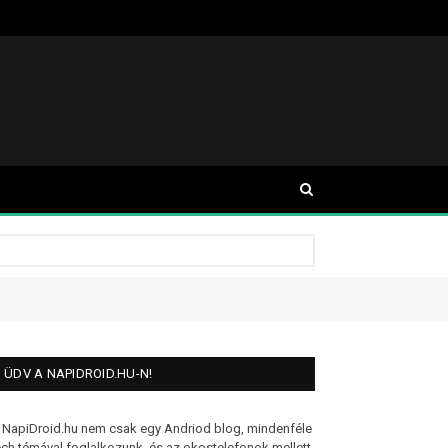
ÜDV A NAPIDROID.HU-N!
 NapiDroid.hu nem csak egy Andriod blog, mindenféle
ech témával foglalkozunk, és az okostelefonok mellett