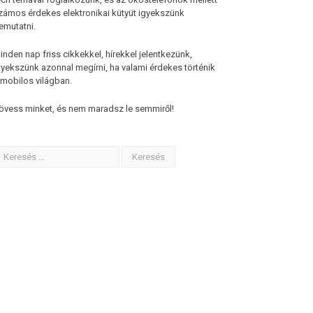
zámos érdekes elektronikai kütyüt igyekszünk
emutatni.
inden nap friss cikkekkel, hírekkel jelentkezünk,
gyekszünk azonnal megírni, ha valami érdekes történik
 mobilos világban.
övess minket, és nem maradsz le semmiről!