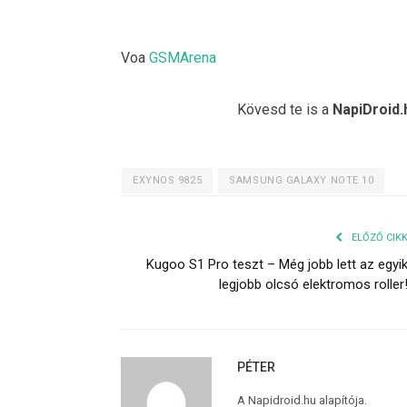
Voa
GSMArena
Kövesd te is a
NapiDroid.
EXYNOS 9825
SAMSUNG GALAXY NOTE 10
ELŐZŐ CIK
Kugoo S1 Pro teszt – Még jobb lett az egyi
legjobb olcsó elektromos roller
PÉTER
A Napidroid.hu alapítója.