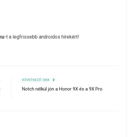
hu
-t a legfrissebb androidos hírekért!
K
KÖVETKEZŐ CIKK
k
Notch nélkül jön a Honor 9X és a 9X Pro
!