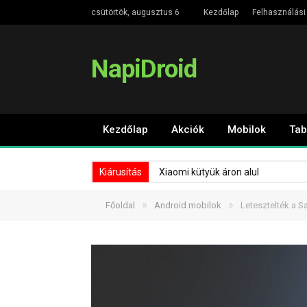
csütörtök, augusztus 6
Kezdőlap
Felhasználási 
NapiDroid
Kezdőlap
Akciók
Mobilok
Tab
Kiárusítás
Xiaomi kütyük áron alul
»
»
Főoldal
Android mobilok
Letesztelték a S