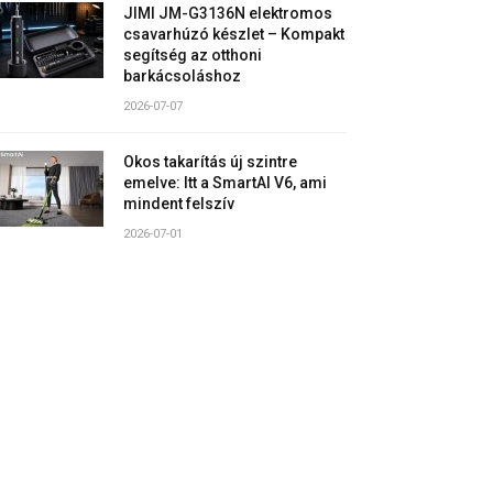
JIMI JM-G3136N elektromos
csavarhúzó készlet – Kompakt
segítség az otthoni
barkácsoláshoz
2026-07-07
Okos takarítás új szintre
emelve: Itt a SmartAI V6, ami
mindent felszív
2026-07-01