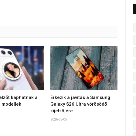
jelzőt kaphatnak a
Érkezik a javítás a Samsung
 modellek
Galaxy S26 Ultra vörösödő
kijelzőjére
2026-08-05