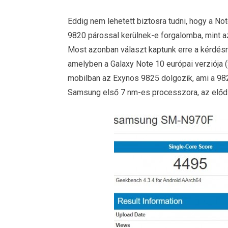
Eddig nem lehetett biztosra tudni, hogy a 
9820 párossal kerülnek-e forgalomba, mint az
Most azonban választ kaptunk erre a kérdés
amelyben a Galaxy Note 10 európai verziója 
mobilban az Exynos 9825 dolgozik, ami a 982
Samsung első 7 nm-es processzora, az előd