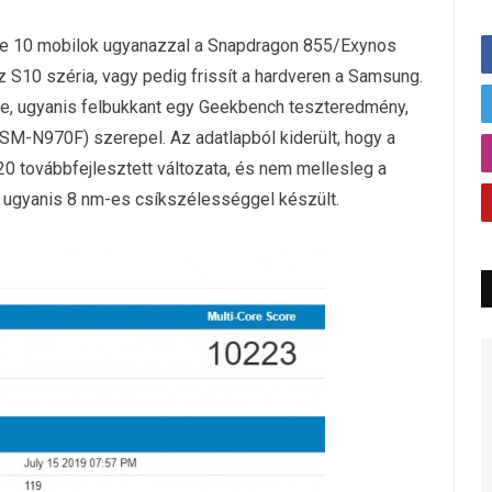
Note 10 mobilok ugyanazzal a Snapdragon 855/Exynos
 S10 széria, vagy pedig frissít a hardveren a Samsung.
re, ugyanis felbukkant egy Geekbench teszteredmény,
(SM-N970F) szerepel. Az adatlapból kiderült, hogy a
0 továbbfejlesztett változata, és nem mellesleg a
 ugyanis 8 nm-es csíkszélességgel készült.