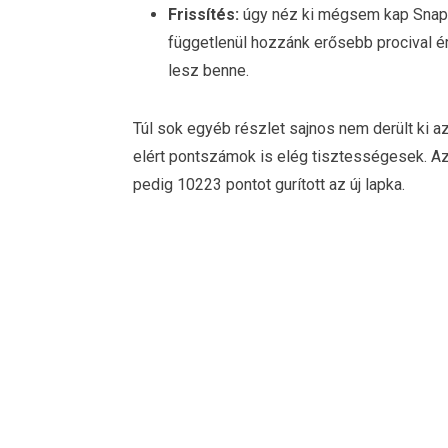
Frissítés:
úgy néz ki mégsem kap Snapdr
függetlenül hozzánk erősebb procival é
lesz benne.
Túl sok egyéb részlet sajnos nem derült ki a
elért pontszámok is elég tisztességesek. 
pedig 10223 pontot gurított az új lapka.