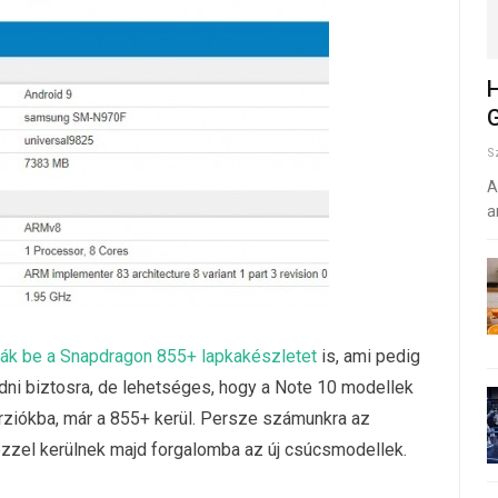
H
G
S
A
a
ák be a Snapdragon 855+ lapkakészletet
is, ami pedig
dni biztosra, de lehetséges, hogy a Note 10 modellek
rziókba, már a 855+ kerül. Persze számunkra az
zzel kerülnek majd forgalomba az új csúcsmodellek.