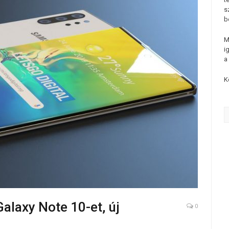
s
b
M
i
a
K
alaxy Note 10-et, új
0