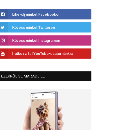
Like-olj minket Facebookon
Kövess minket Twitteren
Kövess minket Instagramon
Iratkozz fel YouTube-csatornánkra
EZEKRŐL SE MARADJ LE